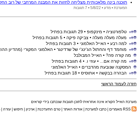
תוכנה בינה מלאכותית מצליחה לחזות את המבנה המרחבי של רוב החלב
המערכת •
מדע •
5/8/22
• 7 תגובות
טלפורטציה
• מינקפופ
• 29 תגובות בפתיל
מעלה מעלה מעלה
• צביקה פיקה
• 5 תגובות בפתיל
למה רבע
• האייל האלמוני
• 3 תגובות בפתיל
מוחמד דף והחתול הג'ינג'י של שרדינגר
• האלמוני המקורי (מהדיון ההוא
מה קורה פה?
• האייל המבולבל
מה קורה אם...
• עוזי ו.
• 4 תגובות בפתיל
המסקנה שנובעת מהדברים
• האייל האלמוני
הבהרה בבקשה
• אתוסיס
• 18 תגובות בפתיל
חזרה לעמוד הראשי
מערכת האייל הקורא אינה אחראית לתוכן תגובות שנכתבו בידי קוראים
RSS מאמרים
|
כתבו למערכת
|
אודות האתר
|
טרם התעדכנת
|
ארכיון
|
חיפוש
|
עזרה
|
ת