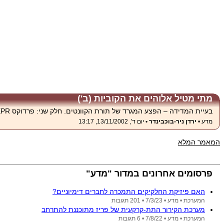
מתי מטיל אלוהים את הקוביות (ב')
בעיית המדידה – הפצע המגרד של תורת הקוונטים. חלק שני: פרדוקס EPR ואי־שוויון בל.
מדע •
ירדן ניר-בוכבינדר •
יום ד', 13/11/2002, 13:17
המאמר המלא
פרסומים אחרונים במדור "מדע"
האם פיזיקת החלקיקים התמכרה לחברים דימיוניים?
המערכת •
מדע •
7/3/23
• 201 תגובות
מערכת הקירור התת-קרקעית של פריז מתוכננת להתרחב
המערכת •
מדע •
7/8/22
• 6 תגובות