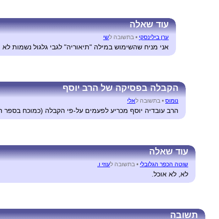
עוד שאלה
ערן בילינסקי
•
בתשובה ל
שי
אני מניח שהשימוש במילה "תיאוריה" לגבי גלגול נשמות לא ה
הקבלה בפסיקה של הרב יוסף
נומוס
•
בתשובה ל
אלי
הרב עובדיה יוסף מכריע לפעמים על-פי הקבלה (כמוכח בספר הש
עוד שאלה
שוטה הכפר הגלובלי
•
בתשובה ל
עוזי ו.
לא, לא אוכל.
תשובה