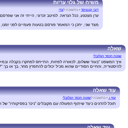
משיח של גלוי עריות
דובי קננגיסר
•
בתשובה ל
עדי
ערן מצטנע, ככל הנראה. למיטב זכרוני, הייתי זה אני שפר
מצד שני, יתכן כי המאמר פורסם בטעות פעמיים לפני זמנו,
שאלה
שוטה הכפר הגלובלי
איך המשפט "בעוד ששלום, לכאורה לפחות, התייחס למחקרו בקבלה ובמיס
להיסטוריה, והחיים הסודיים שהוא מכיל יכולים להתפרץ מחר, בך או בך."?
עוד שאלה
עוזי ו.
•
בתשובה ל
שוטה הכפר הגלובלי
תוכל להדגים כיצד שיתוף הפעולה עם מקובלים "ניכר בפסיקותיו" של הר
עוד שאלה