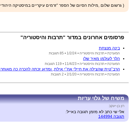
( גרשום שלום ,מילות הסיום של הספר "זרמים עיקריים במיסטיקה היהודית", 941
פרסומים אחרונים במדור "תרבות והיסטוריה"
בינה מנצחת
המערכת •
תרבות והיסטוריה •
1/2/24
• 85 תגובות
הלך לעולמו מאיר שלו
המערכת •
תרבות והיסטוריה •
11/4/23
• 119 תגובות
הרב''טית שהצילה את חיילי אח''י אילת, ומדוע זכתה להכרה כה מאוחר
המערכת •
תרבות והיסטוריה •
2/1/20
• 2 תגובות
משיח של גלוי עריות
רון בן-יעקב
אלי שי כתב לא מזמן תגובה באייל:
תגובה 144994