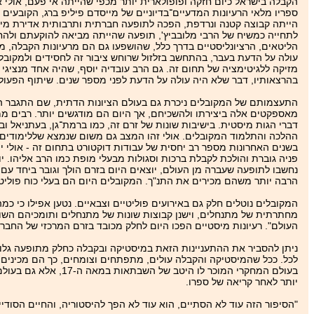
הקבלה בישראל כיום חזקה ופופולארית יותר מכפי שהייתה אי פעם, אולי א
ספריו מלאי הרעיונות המדעיים־בדיוניים של מייסדם פיליפ ברג, הקובע
הייתה קבוצה קטנה ונרדפת, הפכה לתופעה חברתית ותרבותית אדירת מי
לתחייה כמשיח של הרבי מלובביץ', תופעה שהייתה מביאה להוקעתם ולהח
הליטאים, הרציונליסטיים בדרך כלל, שהושפעו גם הם מרעיונות הקבלה, מא
עולה על הדעת בעבר, בהתחשב בזלזול שרוחש ציבור זה לחסידים ולמקובלים 
מזיקה ללגיטימציה של תחום זה. גם הרב עובדיה יוסף, שהיה אחד מנציגי 
בהרצאותיו, דבר שלא היה עולה על הדעת לפני מספר שנים. שיתוף הפעולה 
התעצמותם של המקובלים ניכרת גם בעולם הציונות הדתית, שם התגבר השי
מאספקטים אלה ביצירתו ולהשכיחם, אך היום הם מודגשים יותר. רבים ממנה
דברי הגות מיסטית. בישיבות שונות של זרם זה, כמו ברמת־גן, בעתניאל ו
ההלכה והתלמוד המקובלים. אולי זהו המצב גם משום שנמצא שללימודים כא
בשנים האחרונות מספר רב יחסית של עבודות דוקטורט בתחום זה - אולי יו
פניה גוברת והולכת לקבלת ברכות וסגולות מבעלי מופת כמו הרב אליהו. יו
נחשבו לתופעה שעברה מן העולם, יוצאים היום בזרם הולך וגובר ביחד עם
הרבה יותר משהם מכירים את התנ"ך. המקובלים היום הם בעלי כוח פוליטי
המקובלים נוטלים חלק גם באירועים פוליטיים וצבאיים. נטען אפילו כי כמה
מחתרתית של מתנחלים, וישנן קבוצות שונות של מתנחלים ותומכיהם השוא
העולם". רעיונות מיסטיים הפכו היום לחלק מכובד בזרם המרכזי של החברה
ניתן להסביר את ההתעניינות הזאת במיסטיקה ובקבלה כחלק מתופעה גלובא
לכל. ככל שהמיסטיקה והקבלה עולים, מתפתחים וצומחים, כך הם מכינים א
יותר לאחר קריאה של ספרו.
"הסיפור הזה עוד לא הסתיים, הוא עוד לא הפך להיסטוריה, והחיים הסודיי