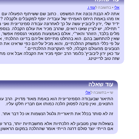
אלי
•
בתשובה ל
עוזי ו.
אתה לא הבנת נכונה את המשפט . כתוב שם ששיתוף הפעולה עם המקובל
אז מהו באמת היחס האמיתי של עובדיה יוסף למקובלים ולקבלה ?
ידיד שלי ,ירון ליבוביץ עשה על כך לאחרונה עבודה סמינריונית ואנ
" תחילה, יש לציין שאנו רואים, שהרב מכיר את עולם הקבלה. בנספ
מלים בלבד, הזוהר והאר"י, אולם באמצעות ממצאי הנספח אפשר, ל
שאין להתחשב בהם. הוא בהחלט מתייחס אליהם בדיונו ההלכתי, אבל
על פי כללי המשחק ההלכתיים, והוא מכיל עליהם כפי שראינו את הכ
הנובעים מהעולם הקבלה, לפי העקרונות ההלכתיים."
עד כאן ירון ליבוביץ'.כלומר הרב יוסף מכיר את הקבלה אבל אינו 
שזה טוב לרייטינג.
עוד שאלה
שי •
בתשובה ל
אלי
התיאור שבעבודה הסמינריונית הוא באמת מאוד מדויק. הרב עובד
התנאים, ואין סיבה לפסוק הלכה כמותו אם חבריו חלקו עליו.
זה לא סותר בכלל את תיאוריית גלגול הנשמות או כל דבר אחר.
בשאלות שהן מטבען לא הלכתיות אלא מחשבתיות יותר, ברור שהק
אם הייתי יוצר סולם דרגה הייתי אומר שההלכה במקום הראשון,