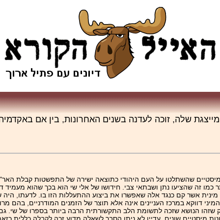
יצגת שלה, זוכה לעדנה בשנים האחרונות, בין אם באקדמיה 
סטיים שהשתלטו על העם היהודי כתוצאה ישירה של התפשטות קבלת האר"י,
כמו זה שהציעו נתן ושבתאי צבי. חידושו של אלי שי הוא בכך שהוא מעמיד דוו
 מינית אשר קם כנגד אלה שאפשרו את ביצוע ההתעללות הזו בו. לדעתו, היה 
יני דווקא במרכז העניינים אינה אלא תוצר של הזמנים המודרניים, בהם מרוב
 שזהו הנושא שזכה לתשומת הלב התקשורתית הרבה ביותר בספרו של שי. גם 
יונות מיסטיים שונים, עדיין לא ניתן הסבר לשאלה מדוע זכה לקבלה כללית כזא