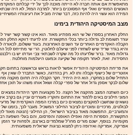
מתאפשרת אם אותה חברה לא הייתה מוכנה לכך על ידי קבלתם המוקדמת של
האנשים המוזרים ואולי אף המסוכנים ביותר. למרבה המזל, לא היה שבתאי
המידה הוא עשוי היה להיות כזה, דבר שהיה מוביל את רעיונותיו המשיחיים
מצב המיסטיקה היהודית בימינו
החלק האחרון בספרו של שי הוא מפתיע מאוד. הוא אינו קשור קשר ישיר למ
עורר תשומת לב גדולה ביותר בכלי התקשורת. זהו לדעתי דווקא החלק הפח
הקבלה האקדמיים האחרים עד השנים האחרונות. בעוד ששלום, לכאורה ל
והיא בגדר שריד שיש לשחזרו לפני שיעלם לחלוטין, הרי שי מתייחס לכל ה
גדולות מאוד. ברור שלדעתו כל מה שקרה לשבתאי צבי ועדתו יש בו רלבנטי
החסידות. זאת, לאחר תקופה של שקיעה וכמעט היעלמות מוחלטת .
את פריחת המיסטיקה היהודית אפשר לראות בראש ובראשונה בתחום חקר 
אזוטריים של כישוף וקבלה ותו לא. רק בהדרגה, כאשר התברר לו שאין אף 
התחיל שלום במחקרו, הוא היה היחיד. חקר הקבלה היה תחום מוקצה מחמת 
שלום לבקר אספן גדול אחר של ספרי קבלה ושאל אותו משהו על תוכן אח
כיום השתנה המצב מהקצה אל הקצה. כל מקצועות חקר היהדות נמצאים בי
המוני חילונים באים ללמוד את התחום וחוקריו מעוררים עניין גם בקרב א
נושאים שנחשבו למוקצים נמצאים כיום במרכז המפה האקדמית של מדעי הרו
לבולטים, מרכזיים ומוכרים לציבור החילוני המשכיל. מעבר לכך, בזמנו ש
והמערביים, התפשטה מאוד בציבור הישראלי, הן החילוני (הנוטה מאוד לזן 
התקשורת, הספרות היפה ואפילו האופנה והפרסום, והם בעלי השפעה רבה. 
מקומיות. בנוסף, ישנם מורים מחו"ל שמלמדים בארצם, ולפחות עד הזמן ה
אפריקה, אמריקה ואירופה ניתן למצוא נציגות ישראלית משמעותית.