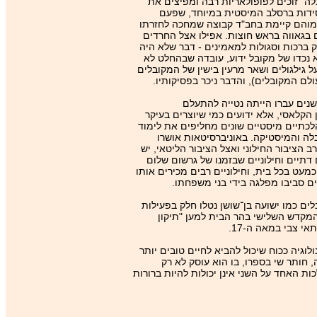
לה" זוכים לפופולאריות רבה ומפיצים את
סידות ברסלב המיסטית במיוחד, שפעם
מוהם קיימת בחב"ד קבוצה שמחכה לחזרתו
בגאווה בראש חוצות. אפילו אצל החרדים
 ברכות וסגולות למאמינים - דבר שלא היה
א נכדו של מקובל ידוע, עובדה שבהחלט לא
 גילגולים ושאר מרעין בישין של המקובלים
לם המקובלים), והדבר ניכר בפסיקותיו.
שנים עברו הייתה נטייה להתעלם
הקלאסי, אלא ידועים כמי שיוצרים בעיקר
הלכתיים מיסטיים שונים מחליפים את לימוד
לה והמיסטיקה. באוניברסיטאות אושרו
הציבור החילוני ואצל הציבור הליטאי, יש
דתיים וחילוניים שבזמנו של גרשום שלום
עט בכל בית, וחילוניים רבים מכירים אותו
ם סביבו מפלגה בידי בני משפחתו.
לים כמו ישועה בן־שושן נטלו חלק בפעילות
המקדש השלישי בהר הבית למען "תיקון
צבי במאה ה-‏17.
גיה ככוח שיכול להביא לחיים טובים יותר
 חותר שי בספרו, בו הוא עוסק לא רק
ה ה-‏17, אלא גם בעולם המוכר לו היטב לא פחות של המיסטיקה בראשית המאה ה-‏21 בישראל. השלכות האחד על השני אינן יכולות להיות ברורות