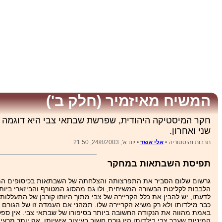
המשיח מאיזמיר (חלק ב')
חקר המיסטיקה היהודית, שפרשת שבתאי צבי היא דוגמה מי
שני ואחרון.
תרבות והיסטוריה •
אלי אשד
• יום א', 24/8/2003, 21:50
תפיסת השבתאות במחקר
גרשום שלום הסביר את התפרצותה והצלחתה של השבתאות בכיסופים המי
הלבבות לקליטת הבשורה המשיחית, ולו גם מהסוג המטורף והביזארי ביותר 
לדעתו, יש להבין את כלל הקריירה של צבי מתוך היותו קורבן של התעללות
כבר מילדותו ולא רק משיא הקריירה שלו. תמהני אם העמדה זו של הגורם המ
באמת מהווה את הנקודה החשובה ביותר בסיפורו של שבתאי צבי. אין ספק
המיניות שעבר צבי בילדותו היו גורם חשוב בעיצוב אישיותו, אף יותר מרע