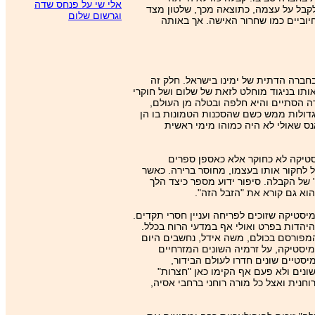
אלי שי על פנחס שדה
לקבל על עצמה, כתוצאה מכך, שלטון מצד
וגרשום שלום
יוביים כמו שחרור האישה. אך באותה
בחברה הדתית של ימינו בישראל. חלק זה
תו בניגוד מוחלט לזאת של שלום ושל חוקרי
 הסתיים והיא חלפה ובטלה מן העולם,
 גדולות ממש כשם שהסכנות הטמונות בו הן
נס שאולי לא היה כמוהו מימי ראשית
טיקה לא כחוקר אלא כאספן ספרים
ל לחקור אותו בעצמו, מחוסר ברירה. כאשר
 של הקבלה. סיפור ידוע מספר כיצד הלך
א גם קורא את "הזבל הזה".
טיקה שזוכים לפריחה ועניין חסרי תקדים.
היהדות בפרט ואולי אף במדעי הרוח בכלל.
המפורסם בכולם, משה אידל, נחשבים היום
מיסטיקה, על זרמיה השונים המזרחיים
יסטיים שונים חדרו לעולם הבידור,
ונים ולא פעם אף הקימו כאן "חצרות"
חנית ואצל כל מורה רוחני ברחבי אסיה,