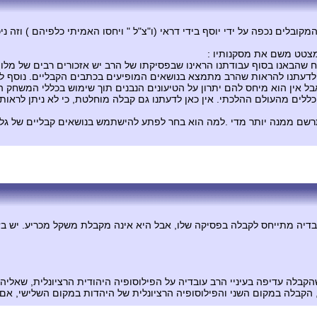
ים נכפה על ידי יוסף בידי דראי (ו"צ"ל " ויחסו האמיתי כלפיהם ) וזה ניכ
י מצטט משם את מסקנותיו :
ח שהבאנו בסוף עבודתנו הראינו שבפסיקתו של הרב יש אזכורים רבים של מלו
דעתנו להראות שהרב מתמצא בנושאים המופיעים בכתבים הקבליים. נוסף לכך
 אין הוא מיחס להם יתרון על הטיעונים הנבנים תוך שימוש בכללי המשחק הה
ללים מהעולם ההלכתי. אין כאן לדעתנו גם קבלה מוחלטת, כי לא ניתן לראות
מתרשם ממנה יותר מדי .למה הוא בחר לפתע להישתמש בנושאים קבליים של גלג
יה מתייחס לקבלה בפסיקה שלו, אבל היא אינה מקבלת משקל מכריע. יש בזה הג
בלה עדיפה בעיניי הרב עובדיה על הפילוסופיה היהודית הרציונלית, שאליה 
 הקבלה במקום השני והפילוסופיה הרציונלית של היהדות במקום השלישי, אם 