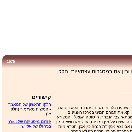
1575
ובין אם במסגרות עצמאיות. חלק
קישורים
חלקו הראשון של המאמר
 שהפכה לדומיננטית ביהדות והכשירה את
- המשיח מאיזמיר (חלק
קא את הגורם המיני במרכז העניינים.
א')
שבתאי צבי הנבחר, ה"סוטה הגואל" והמצורע
פורום מיסטיקה של Ynet
ה השיח על מין ומיניות, או שמא נושא המין
בניהולו של אלי שי
אם נצא מנקודת הנחה כי, אכן, הטראומות
ת בחברה סביבו. קבלה כזו לא הייתה