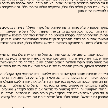
 רעיונות מיסטיים קיצוניים שונים. באותה מידה, ברור שחברה כזו עלולה 
 צבי אדם מסוכן ואלים כלל וכלל, והשקפת עולמו ותורתו כללו גם אספקטים ח
 לתוצאות הרות אסון.
חקר היסטורי, אלא מהווה ניתוח עיתונאי של מקרי התעללות מינית בקטינים 
ות מעניין בספר, אבל הוא גם מייצג את השקפתו הכללית של שי, שמעמידה או
פחות, התייחס למחקרו בקבלה ובמיסטיקה היהודית כאל חקר תופעה שתפקידה
תופעות שהוא חוקר כחלק מתהליך חי וקיים ופעיל והאפשרויות הטמונות בו הן
ות גדולה לזמננו. המיסטיקה ביהדות, בישראל ובעולם בכלל, זוכה היום לרנסא
הקבלה עצמו. גרשום שלום, אבי התחום, החל את הקריירה שלו בתחום המיס
אחד שמכיר ויודע משהו על התחום שבו אסף את ספריו או אף מתעניין בו, הח
מיאוס בעיני חוקרי היהדות השונים שהתביישו בו בגלל "חוסר הרציונאליות"
ד הספרים שאסף, האספן התפרץ על שלום ושאל אותו אם הוא באמת חושב שהו
רידה מבחינת מספר חוקריהם והפונים אליהם, פרט לתחומי חקר הקבלה והמיס
ינטלקטואלים ידועים בעולם הרחב, מה שלא ניתן לומר על כל תחום אחר בחקר 
ח. חוקרי קבלה ומיסטיקה כמו יוסף דן, רחל אליאור, יהודה ליבס והבולט ו
ל שלום המקובלים היו מועטים מאוד ונתפסו כשרידים של עולם שנעלם. היום, ה
ההודי האקזוטי) והן הדתי (ששומר על מורשת אבות ופונה לקבלה). מוטיבים מ
עד פרוץ האינתיפאדה הרבו לבקר בארץ מורים רוחניים מזרחיים ומערביים ש
אחרון גם בישראל, מאחר וחלק גדול מתלמידיהם הם ישראליים. בכל קבוצה רו