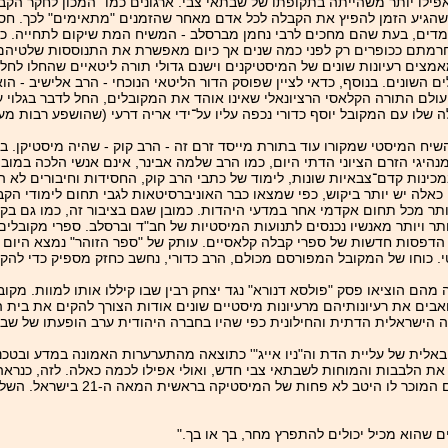
פילו יותר משהייתה בתקופתו של שבתאי צבי. ארגונים כמו "המכון לחקר הקב
ים שהגיע הזמן להפיץ את הקבלה לכל אדם מאחר שהזמנים "מתאימים" לכך. ח
מדים, בעת שהם מחכים לרבי נחמן מברסלב - המשיח המת שיקום לתחייה. כ
רמתם ככופרים רק לפני כמה שנים אך כיום מאפשרת את התנוססות שלטיהם 
מצים רעיונות שונים של המיסטיקנים וישנם גדולי תורה ליטאיים שהחלו לחלק
השונים. בנוסף, כדאי לציין שפוסק הדור הליטאי הנוכחי - הרב אלישיב - הו
עולם התורה הקלאסי הרציונאלי שאינו אוהד את המקובלים, החל לדבר בגלוי על
שלו עם המקובל יוסף כדורי נכפה עליו על־ידי אריה דרעי (שהושפע רבות מעו
ח המיסטי שמקורו עוד בתורת מייסד זרם זה - הרב קוק - שהיה מיסטיקן. ב
יגי הזרם הציוני הדתי היום, כמו הרב שלמה אבינר, אינם אנשי הלכה במובן 
במכינות קדם־צבאיות שונות, לימוד של כתבי הרב קוק, החסידות וחיבורים לא 
לה יש יותר ביקוש, כפי שמצאו כבר האוניברסיטאות לגבי תחום לימודי הקב
תר מכל תחום אקדמי אחר במדעי היהדות. כמובן שגם בציבור זה, כמו גם בקרב 
תר ויותר מאנשיו נכנסים לתנועות המיסטיות של חב"ד וברסלב. ספרי מקובלים 
 הדפסות חדשות של ספרי קבלה קלאסיים. עותק של "ספר הזוהר" נמצא היום כמ
. כוחו של המקובל המפורסם מכולם, הרב כדורי, נחשב כחזק מספיק כדי להקי
 מהם הוציאו פסק "פולסא דנורא" נגד יצחק רבין שבו קיללו אותו למוות. מקוב
בים את רעיונותיהם מרעיונות מיסטיים שונים אודות הצורך להקים את בית 
 הישראלית הדתית והחילונית כפי שהיו בחברה היהודית ערב הופעתו של שבתאי 
לית של עליית הדת וה"ניו אייג"' כתוצאה מהתערערות האמונה במדע ובטכנולו
ת הלבבות והמוחות לשבתאי צבי חדש, ואולי אפילו לכמה כאלה. לזה, כנראה,
בעולם המחקרי המוכר לו היטב של השבתאות במא
ם שהוא מכיל יכולים להתפרץ מחר, בך או בך."