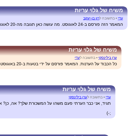
משיח של גלוי עריות
עדי
•
בתשובה ל
רון בן-יעקב
המאמר הזה פורסם ב-‏24 לאוגוסט. מה עושה כאן תגובה מה-‏20 לאוגוסט?!
משיח של גלוי עריות
ערן בילינסקי
•
בתשובה ל
עדי
כל הכבוד על הערנות. המאמר פורסם על ידי בטעות ב-‏20 באוגוסט (במקום עדכון חדשות) ותוך כמה דקות הוחזר לחדר העריכה, אבל כנראה שרון הספיק להגיב טרם שהוחזר.
משיח של גלוי עריות
עדי
•
בתשובה ל
ערן בילינסקי
תגיד, אני כבר הערתי פעם משהו על המשכורת שלך? אה, כן? אז
;-)