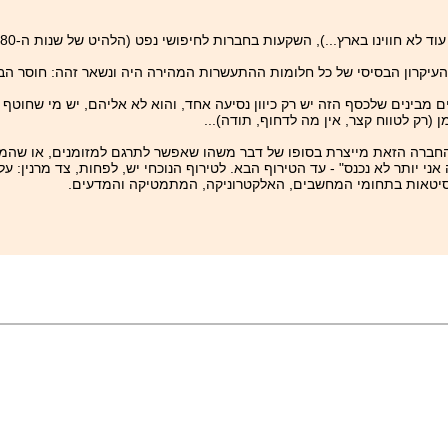
ינו בארץ...), השקעות בחברות לחיפושי נפט (הלהיט של שנות ה-‏80 בישראל) ועוד.
". העיקרון הבסיסי של כל חלומות ההתעשרות המהירה היה ונשאר זהה: חוסר
מבינים שלכסף הזה יש רק כיוון נסיעה אחד, והוא לא אליהם, יש מי שחוטף ר
רק לטווח קצר, אין מה לדחוף, תודה)...
 שהחברה הזאת מייצרת בסופו של דבר משהו שאפשר לתרגם למזומנים, או שהמ
י יותר לא נכנס" - עד הטירוף הבא. לטירוף הנוכחי יש, לפחות, צד מרנין: על
ברסיטאות בתחומי המחשבים, האלקטרוניקה, המתמטיקה והמדעים.