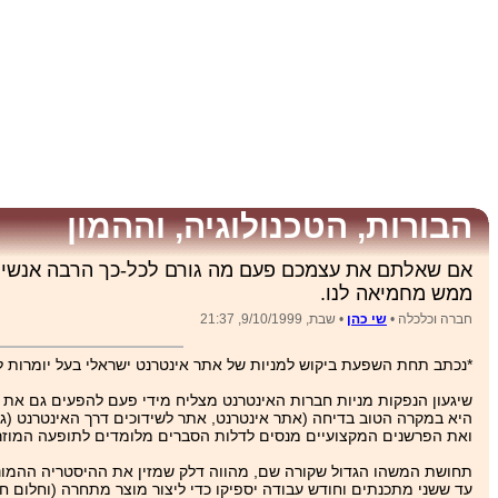
הבורות, הטכנולוגיה, וההמון
אם שאלתם את עצמכם פעם מה גורם לכל-כך הרבה אנשים 
ממש מחמיאה לנו.
חברה וכלכלה •
שי כהן
• שבת, 9/10/1999, 21:37
*נכתב תחת השפעת ביקוש למניות של אתר אינטרנט ישראלי בעל יומרות להיות פורטל מו
שיגעון הנפקות מניות חברות האינטרנט מצליח מידי פעם להפעים גם את ה
היא במקרה הטוב בדיחה (אתר אינטרנט, אתר לשידוכים דרך האינטרנט (ג
ואת הפרשנים המקצועיים מנסים לדלות הסברים מלומדים לתופעה המוזר
תחושת המשהו הגדול שקורה שם, מהווה דלק שמזין את ההיסטריה ההמונית ו
עד ששני מתכנתים וחודש עבודה יספיקו כדי ליצור מוצר מתחרה (וחלום ח