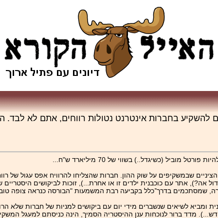
להשקיע בחברות אינטרנט נטולות רווחים, אתם לא לבד. הת
ביל (כשיגדל..) בשווי של 70 מיליארד ש"ח...
ציניים שבמשקיפים על שוק ההון. חברות שהצליחו להרוויח אפס עגול של רו
דול אה?), אתר עם כוכבנית ילדים זו או אחרת...), זוכות לביקושים היסטר
ה, שמסתכמים בדרך־כלל בקביעה רבת המשמעות "הבורסה כנראה צופה טוב 
מביא לשיאים שנשברים מידי יום עם ביקושים למניות של חברות שלא הרוויחו,
דש...). מדד ברור לנוכחות ענן ההיסטריה הסמיך, הינה כניסתם למעגל המשקי