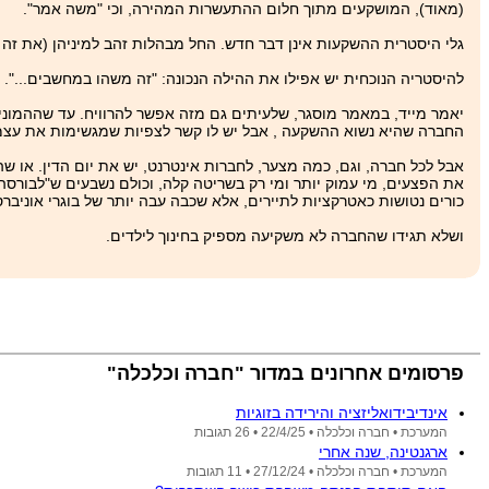
(מאוד), המושקעים מתוך חלום ההתעשרות המהירה, וכי "משה אמר".
גלי היסטרית ההשקעות אינן דבר חדש. החל מבהלות זהב למיניהן (את זה עוד לא חוו
להיסטריה הנוכחית יש אפילו את ההילה הנכונה: "זה משהו במחשבים...
יאמר מייד, במאמר מוסגר, שלעיתים גם מזה אפשר להרוויח. עד שההמונים 
החברה שהיא נשוא ההשקעה , אבל יש לו קשר לצפיות שמגשימות את עצמן (
אבל לכל חברה, וגם, כמה מצער, לחברות אינטרנט, יש את יום הדין. או
את הפצעים, מי עמוק יותר ומי רק בשריטה קלה, וכולם נשבעים ש"לבורסה אנ
כורים נטושות כאטרקציות לתיירים, אלא שכבה עבה יותר של בוגרי אוני
ושלא תגידו שהחברה לא משקיעה מספיק בחינוך לילדים.
פרסומים אחרונים במדור "חברה וכלכלה"
אינדיבידואליזציה והירידה בזוגיות
המערכת •
חברה וכלכלה •
22/4/25
• 26 תגובות
ארגנטינה, שנה אחרי
המערכת •
חברה וכלכלה •
27/12/24
• 11 תגובות