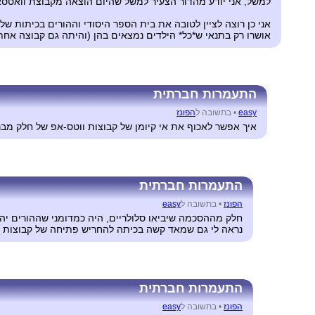
למשל, אני יודע מהדור הצעיר למשל שהיום הוצאה מקבוצת וואטסא
אני כן רוצה לציין לטובה את בית הספר היסודי וההורים בכיתות ש
אושרו רק בתנאי ש*כל* הילדים נמצאים בהן (והיתה גם קבוצה אחת 
התעמרות חברתית
easy
•
בתשובה ל
הפונז
איך אפשר לאכוף את אי קיומן של קבוצות ווטס-אפ של חלק מבנ
התעמרות חברתית
הפונז
•
בתשובה ל
easy
חלק מההסכמה שיביאו סלולריים, היה כמדומני שההורים יה
נראה לי גם שמאד קשה בכיתה להחריש פתיחה של קבוצות כא
התעמרות חברתית
הפונז
•
בתשובה ל
easy