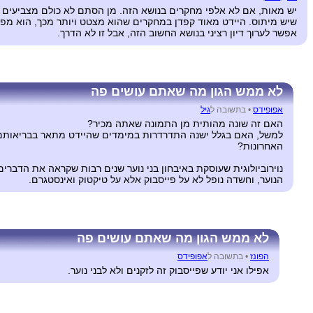
יש מאות, אם לא אלפי מחקרים בנושא הזה. מן הסתם לא כולם מצביעים בצ
שיש מיתוס. היידט מאוד קפדן במחקרים שהוא מצטט ויותר מכך, הוא מ
אפשר לערוך דיון רציני בנושא החשוב הזה, אבל זו לא הדרך.
לא ממש הגון מה שאתם עושים פה
אפופידס
•
בתשובה ל
גיל
האם זה שונה מהותית מן התמונה שאתה מכיר?
למשל, האם בגלל ישנה התדרדרות במימדים שהיידט מתאר בבריאותם הנ
האחרונות?
נוירוביולוגית שעוסקת באיבחון בני נוער שנים רבות שקראה את הדבר
הנוער, וחשדה נופל לא על פייסבוק אלא על טיקטוק ואינסטגרם.
לא ממש הגון מה שאתם עושים פה
הפונז
•
בתשובה ל
אפופידס
אפילו אני יודע שפייסבוק זה לזקנים ולא לבני נוער.