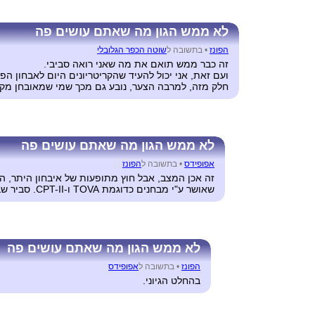
לא ממש הגון מה שאתם עושים פה
הפונז
•
בתשובה ל
שוטה הכפר הגלובלי
זה כבר ממש תואם את מה שאני רואה סביבי.
ועם זאת, אני יכול להעיד שהקריטריונים היום לאבחון 
חלק מזה, למרבה הצער, נובע גם מכך שמי שמאובחן מקב
לא ממש הגון מה שאתם עושים פה
אפופידס
•
בתשובה ל
הפונז
זה אכן המצב, אבל חוץ מתופעות של איבחון היתר, 
שאושר ע"י מבחנים כדוגמת TOVA ו-CPT-II. סביר שבשלב מסויים תגיע מודעות זו לרוויה ברמת האוכלוסיה.
לא ממש הגון מה שאתם עושים פה
הפונז
•
בתשובה ל
אפופידס
בהחלט הגיוני.