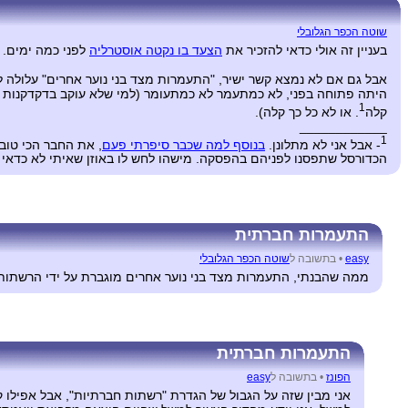
שוטה הכפר הגלובלי
בעניין זה אולי כדאי להזכיר את
הצעד בו נקטה אוסטרליה
לפני כמה ימים.
אבל גם אם לא נמצא קשר ישיר, "התעמרות מצד בני נוער אחרים" עלולה 
היתה פתוחה בפני, לא כמתעמר לא כמתעומר (למי שלא עוקב בדקדקנות אחר
1
קלה‏
. או לא כל כך קלה).
____________
1
- אבל אני לא מתלונן.
בנוסף למה שכבר סיפרתי פעם
, את החבר הכי טוב
הכדורסל שתפסנו לפניהם בהפסקה. מישהו לחש לו באוזן שאיתי לא כדאי להסתבך כי אימי היתה 
התעמרות חברתית
easy
•
בתשובה ל
שוטה הכפר הגלובלי
ממה שהבנתי, התעמרות מצד בני נוער אחרים מוגברת על ידי הרשתו
התעמרות חברתית
הפונז
•
בתשובה ל
easy
אני מבין שזה על הגבול של הגדרת "רשתות חברתיות", אבל אפילו 