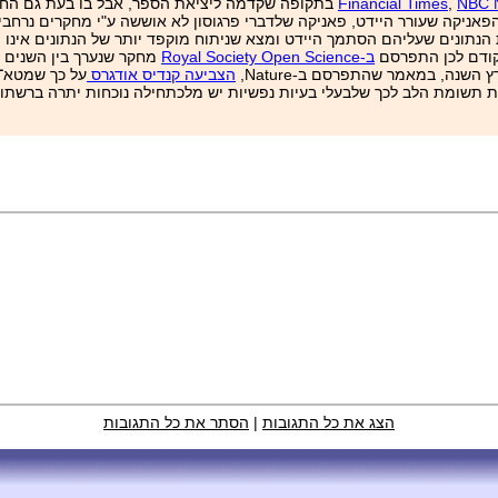
NBC 
,
Financial Times
בתקופה שקדמה ליציאת הספר, אבל בו בעת גם החל
אניקה שעורר היידט, פאניקה שלדברי פרגוסון לא אוששה ע"י מחקרים נרחבי
מגזין reason את הנתונים שעליהם הסתמך היידט ומצא שניתוח מוקפד יותר של הנתונ
ש קודם לכן התפרסם
ב-Royal Society Open Science
שנה, במאמר שהתפרסם ב-Nature,
הצביעה קנדיס אודגרס
על כך שמטא־א
ת תשומת הלב לכך שלבעלי בעיות נפשיות יש מלכתחילה נוכחות יתרה ברשתות
הצג את כל התגובות
|
הסתר את כל התגובות