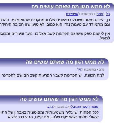
לא ממש הגון מה שאתם עושים פה
גיל
(
אתר
) •
בתשובה ל
אפופידס
כן, היידט מאוד משכנע בטיעונים שלו ובמחקרים שהוא מציג. ההד
וגם מתמודד עם טענות נגד. הוא כמובן לא טוען שזו הסיבה היחיד
אין לי שום ספק שיש גם הפרעות קשב אצל בני נוער וצעירים ומבו
למשל.
לא ממש הגון מה שאתם עושים פה
נדב •
בתשובה ל
גיל
למה הכוונה, יש הפרעות קשב? הפרעות קשב הם שם להפרעה נו
לא ממש הגון מה שאתם עושים פה
שוטה הכפר הגלובלי
•
בתשובה ל
נדב
לכל הפחות יש עליה משמעותית ומונוטונית באבחון של הת
שאולי מלמד שהאפקט שלהן, אם קיים, הגיע כבר לשיא.