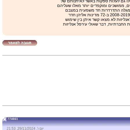
ו גם לעלות ספקות באשר לאיתנותם של
ם, ממושכים ומוקפדים יותר מאלו שעליהם
ים אינו מגלה התדרדרות חד משמעית במצבם
מחקר שנערך בין השנים 2008-2019 ב-‏72 מדינות אליהן חדר
נליזות לא מצאו קשר איתן בין שימוש
 החברתיות, דבר שאולי עירפל אנליזות
774661
יום ו', 29/11/2024, 21:53