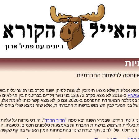
ות
שיוחסה לרשתות החברתיות
 אנליזות שלא מצאו תימוכין לטענות לפיהן ישנה בקרב בני הנוער עליה בשיעו
 המאוחדת התפרסם ב-‏2020 וגם כן לא מצא קשר כזה. לעומת אלו,
בם הנפשי של בני הנוער לבין השימוש ברשתות החברתיות, אלא שזה נמצא שולי בי
ג'ונתן היידט, שבמרץ השנה יצא ספרו "
הדור החרד
זאת בעליית השימוש ברשתות החברתיות באמצעות טלפונים חכמים. לטענתו, י
ירולוגי של ילדים, תוך יצירת שינוי בהתפתחות המין האנושי בהיקף שקשה ל