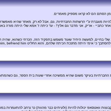
 מן הסתם הם לא קראו מספיק מאמרים.
להיות מוגברת ע"י הרשתות החברתיות, גם, אבל לא רק, מאחר שהיא מאפשרת 
 כתביי - אריק, אני מדבר גם אליך! - עד כיתה ז' אמא שלי היתה מורה באו
 שלי בחיים, למעשה היחיד שעוד משמש בתפקיד הזה, הכרתי כשהוא, שהיה חד
מחנכת הכיתה שלהם, והוא החליט If you can't beat him, befriend him.
ת החברתיות בעיקר משום שהיא ממשיכה אחרי שעות בית הספר, גם כשהמתעמ
קבוצות וואטסאפ יכולות להיות (ולעיתים כבר מהוות) כר נרחב להתעמרות במ