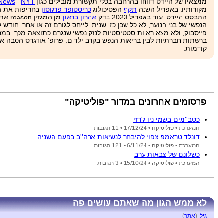
ממצאיו של היידט דווחו בהרחבה בכלי תקשורת מובילים כגון
NYT
,
News
מקורותיו. באפריל השנה
תקף
הפסיכולוג
כריסטופר פרגוסון
בחריפות את הפ
התבסס היידט. עוד באפריל 2023 בדק
אהרון בראון
מן ה
הנפשי של בני הנוער, לא כל שכן כזו שניתן לייחס לגורם זה או אחר. חוד
פייסבוק, ולא מצא ראיות סטטיסטיות לנזק נפשי שנגרם כתוצאה מכך. במרץ ה
ברשתות חברתיות לבין בריאות הנפש בקרב ילדים. פרופ' אודגרס הסבה א
קודמות.
פרסומים אחרונים במדור "פוליטיקה"
כטב''מים בשמי ניו ג'רזי
המערכת •
פוליטיקה •
17/12/24
• 11 תגובות
דונלד טראמפ צפוי להיבחר לנשיאות ארה''ב בפעם השניה
המערכת •
פוליטיקה •
6/11/24
• 121 תגובות
כשלונם של צבאות ערב
המערכת •
פוליטיקה •
15/10/24
• 3 תגובות
לא ממש הגון מה שאתם עושים פה
גיל
(
אתר
)