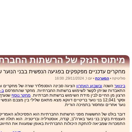
מיתוס הנזק של הרשתות החברתי
מחקרים עדכניים מפקפקים בפגיעה הנפשית בבני הנוער 
פוליטיקה •
המערכת
• יום ו', 29/11/2024, 16:00
בינואר
השנה
ובשבוע האחרון
הציגה סבינה הוסנפלדר שורה של מחקרים ומטא
התאבדות שניתן לקשר לשימוש ברשתות החברתיות. מחקר שהתפרסם
ב-PNAS
הרצון מן החיים לבין מידת השימוש ברשתות חברתיות.
מחקר נוסף
שנערך בממלכה
וסקר 12,041 בני נוער בריטיים דווקא מצא מתאם שלילי בין מצ
נוער אחרים ומחסור בתמיכה הורית.
דובר בולט של החששות מפני הרשתות החברתיות הוא הפסיכולוג האמריקני 
העצמית בקרב בני נוער בארה"ב, קנדה, אוסטרליה ובריטניה. הוא תולה 
התמכרות שמביאה להתקת היכולות החברתיות באופן שמעוות את החיווט הנו