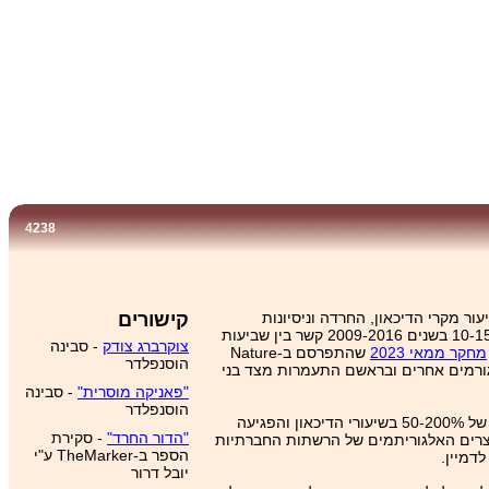
4238
ר מקרי הדיכאון, החרדה וניסיונות
קישורים
ב-‏2019 לא מצא בקרב 12,672 בני נוער וילדים בבריטניה בין הגילאים 10-15 בשנים 2009-2016 קשר בין שביעות
צוקרברג צודק
- סבינה
מחקר ממאי 2023
שהתפרסם ב-Nature
הוסנפלדר
חס לגורמים אחרים ובראשם התעמרות מצד בני
"פאניקה מוסרית"
- סבינה
הוסנפלדר
". היידט מדווח על עליות של 50-200% בשיעורי הדיכאון והפגיעה
"הדור החרד"
- סקירת
וצרים האלגוריתמים של הרשתות החברתיות
הספר ב-TheMarker ע"י
דמיין.
יובל דרור