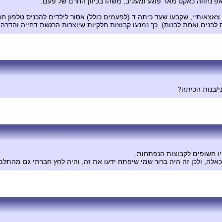
פ נחווה כאקט מאד פוגע ומעליב, משהו בכיוון החרם של פעם.
ל צאצאותיי, שקבעו שעד כיתה ד (לפעמים כולל) אסור לילדים להכניס טלפון ח
לבנים ואחת לבנות). כך נמנעו קבוצות חלקיות שיוצרות הרגשת דחייה והדרה
י/בנות הכיתה?
יו חשופים לקבוצות הנפתחות.
לה, ולכן זה היה ברור שמי שיפתח ידעו את זה, והיה לחץ חברתי גם מהתלמ