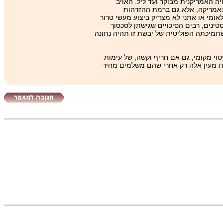
טלוויזיה האמריקנית מבוקר ועד ליל. האויב
באמריקה, אלא גם ברמת ההזדהות
 ולמזלנו מדובר במעצמה מספר 1 בעולם - שגורסת כי שום מאבק לאומי או אתני לא מצדיק ביצוע מעשי טרור
ינים, רבים הסיכויים שגישתן לסכסוך
 שתמיכתה הפוליטית של יבשת זו תהיה נתונה
טוי מקומי, גם אם חריף וקשה, של עימות
נות מעין אלה רק אחרי שהם משלמים מחיר