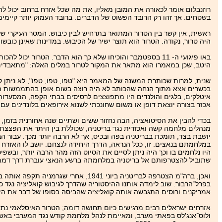
רוזנבלום אומר לכאורה את המובן מאליו, את מה שכל אזרח ברחוב יכול להגי
בשטחים. אך זהו רק הרובד הפשוט של הדברים. ברובד העמוק יותר קיימ
ראשית, אין קשר בין הטרור המתואר בתרחיש לבין כיבוש. המסר העיקרי ש
היה טרור, נקודה. הטרור הוא תוצר ישיר של הכיבוש. במדינות שאינן כובשו
באו פיגועי ה- 11 בספטמבר והוכיחו שלא כך הוא הדבר. הטרור
היטב, שכן במאמרו הוא מתאר את המקור לטרור במלים האלה: "מתאבדים אי
שנית, למרות שכותרת המשנה של המאמר היא "טפו, טפו, טפו", לא נית
בכשרים אצא מתוך הנחה שהכותב לא היה רוצה בשום אופן בהתממשות התרח
איטלקים, בלגים והולנדים היו מתפוצצים לרסיסים בבתי הקפה, המסעדות
אכזר בצורה יוצאת דופן או משום שחונכתי לשנוא אירופאים בלונדינים עם ע
בכדי להבין את הסיטואציה, הבה נחזור ששים ושתיים שנה אחורנית בזמן, 
מנהלים מלחמה קשה ואכזרית נגד בריטניה, שכוללת בין היתר את הפצצת ע
יושבת בצד, תומכת בבריטניה בפה ובכיס, אך לא הרבה יותר מכך. עבור 
במלחמתם בנאצים. זו, ככל הנראה, הדרך היחידה לנצחם. יושב לו האזרח הב
היו נלחמים בו וכך היה ניתן לסיים את הסיוט הזה מהר הרבה יותר, ובש
שתוביל להצטרפותם אל בריטניה במלחמתה ברשע הנאצי עוברת דרך דמם 
ואכן, ברה"מ הצטרפה לבריטניה ביוני
בפרל־הרבור. שוב לימדה אותנו ההיסטוריה שהדרך לגיבוש קואליציה נגד 
אמריקנים ורוסים התגבשה אותה קואליציה שהביסה בסופו של דבר את היטל
אזרחים ישראלים רבים מרגישים כיום תחושה דומה; הטרור האיסלאמי נתפ
ולוס־אנג'לס בפאתי מערב, ומאיימת לנהל מלחמת קודש נגד המערבי באשר