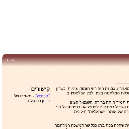
1082
ריו, גם זה היה רווי הומור, ציניות וכשרון
קישורים
לת המלחמה בינינו לבין הפלסטינים.
"תרחיש"
- מאמרו של
דורון רוזנבלום
כותו הפוליטית תמיד היתה ברורה: השמאל הציוני,
נים השכיל רוזנבלום לפרוש את כתיבתו על פני
ה של אותה "ישראליות" חילונית
רגתית שחלה בכתיבתו ככל שהתמשכה המלחמה