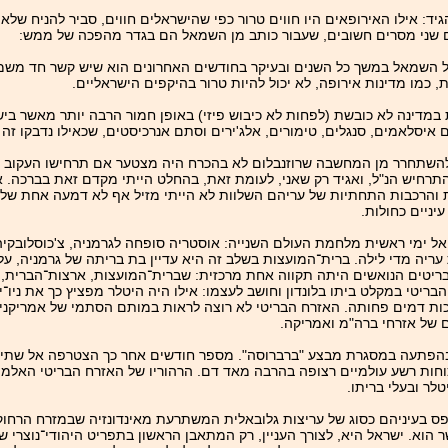
ד: אילו האירופאים היו חווים טרור כפי שהישראלים חווים, סביר להניח שלא 
ים שני מסרים חשובים, שעבור כותב מן השמאל הם בגדר מהפכה של ממש:
ל השמאל במשך כל השנים ובעיקר בחודשים האחרונים הוא שיש קשר חד משמעי
ת, כמו מדינות אירופה, לא יכול להיות טרור בהיקפים הישראליים.
 יכול להכות במדינה לא כובשת (לפחות לא כיבוש פיזי) באופן חמור הרבה יותר מאשר
סלאמים, סנגלים, טימורים, אלג'ירים וסתם אנרכיסטים, שכאילו נדבקו זה מ
ן להשתחרר מן המחשבה שרוזנבלום לא בהכרח היה מצטער אם תרחישו העקוב
יש הנ"ל, ואגיד רק שאני, לעומת זאת, בהחלט הייתי מקדם זאת בברכה. אכן
 והרכבות התחתיות של עריהם השלוות לא הייתי מזיל אף לא דמעה אחת של צ
יניים כחולות.
אל ימי ראשית מלחמת העולם השנייה: אוסטריה סופחה לגרמניה, צ'כוסלובקיה,
ריה מדי לילה. ברית־המועצות בשלב זה היא עדיין בת בריתה של גרמניה, על
הבריטים הנואשים היתה תקווה אחת מרכזית: שברית־המועצות, ארצות־הברית,
ריטי במקלט ביתו בלונדון וחושב לעצמו: אילו היה היטלר מפציץ כך את ניו־יו
פיכות דמים פחותה. האזרח הבריטי לא רוצה לראות במותם הסתמי של אמריקנים
של אזרחי ברה"מ ואמריקה.
 1941, אחרי שגרמניה תקפה אותה בהפתעה במסגרת מבצע "ברברוסה". מספר חודשים אחר כך הצטרפ
כוחות רשע עולמיים רצופה בהרבה מאד דם. הרהוריו של האזרח הבריטי האלמו
ר ובעלי בריתו.
ס בעיניהם כסוג של עריצות גלובאלית המשתרעת מאינדונזיה שבמזרח הרחוק 
 הוא. ישראל היא, לצורך העניין, רק המתאבן הראשון בתפריט היהודי־נוצר