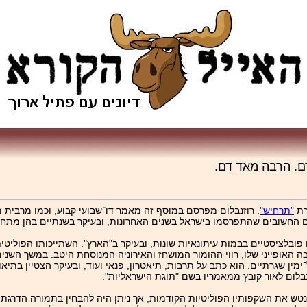
ם. הרבה מאד דם.
"תרחיש"
. רוזנבלום מפרסם במוסף זה מאמר דו־שבועי קבוע, וכמו מרבית מאמ
 החשובים שהתפרסמו בישראל בשנים האחרונות, ובעיקר בשנתיים בהן מתחול
ני. מזה כ - 25 שנה הוא מפרסם מאמרים פובלציסטיים בבמות עיתונאיות שונות, ובעיקר ב"הארץ". השתיי
 הכתיבה האופייני שלו, רווי ההומור המושחז והאירוניה המנוסחת היטב. במשך הש
 שגרתיים. הוא כתב על תרבות, תיאטרון, פנאי ועוד, ובעיקר הצטיין בתיאור
לא נטש את השקפותיו הפוליטיות הקודמות, אך ניתן היה להבחין בתמורה הד