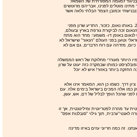
 בניגוד למגמה המסורתית של השמאל
ר מתינו מוטלים לפנינו, אבריהם מרוטשים
 בנבנישתי וכמובן הצמד הבלתי נלאה אשר
דוגמה מעניינת לבחירתו זו של דורון רוזנבלום ניתן היה לראות במאמר אותו הוא כתב בעקבות "נאום צ'כוסלובקיה" שנשא ראש הממשלה שרון בסוף 2001. באותו נאום, כזכור, התריע שרון מפני
נלאומית מזויפת. הנאום זכה לביקורת גורפת בארץ ובעולם,
ס לנאום באופן דו- משמעי: מחד הוא מתח
אלי וטוען בפני העולם "הנאור" שישראל לא
 כיום, מזדהה עם רוח הדברים, גם אם לא
ומיו היותר מעוררי מחלוקת של ראש הממשלה
פובלציסט כמותו שבמקרה כזה יעוט על שרון
 החזקה ביותר באזור! איש לא יוכל
ון דרך. כשמו כן הוא, המאמר אינו אלא
וק כמו אלה המכים בישראל בימים אלה. עם
לפני שהכל הופך לבליל של דם, אש, עשן,
ת עד מהרה לפטריוטית ומיליטנטית, אך זו
 לאנטי־ערבית, תוך גילוי "סובלנות אפס"
נו. זה כמה חריוני עזים באיזו מדינה