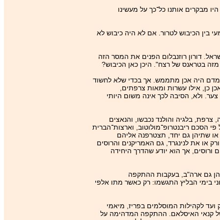
היו מבקרים אותנו כל־כך על מעשינו
 בין הכיבוש לטרור. אם לא היה כיבוש לא
 בישראל. דורון רוזנבלום הפנים את המסר הזה
זה בטראנס של רצח". היכן כאן הכיבוש?
 מדם היה אכן מתממש. אך בכדי שלא לחשוד
 כן, אילו עשרות ומאות צרפתים,
ער. ולא, הסיבה לכך אינה משום היותי
 צרפת, בלגיה והולנד נכבשו, והנאצים
 פי הסכם ריבנטרופ־מולוטוב, וארצות־הברית
 או שתיהן גם יחד, תצטרפנה אליהם
רק או את לנינגרד, גם האמריקנים והרוסים
 ורוסים, אך הוא יודע שהדרך היחידה
ה אל שתיהן גם ארה"ב, בעקבות ההתקפה
ני בימי הבליץ התגשמו: רק כאשר מתו אלפי
ועד לקהילות המוסלמים בפריז, מיאמי
י של קנאי האיסלאם. ההתקפה המדהימה על