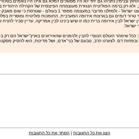
כל מסבירני משרד החוץ ובנימין נתניהו גם יחד לא היו מסוגלים למלא גם אילו היו נואמים ב
ולא רק ברמה הפוליטית הנגזרת מעוצמתה הפיננסית של הקהילה היהודית 
המוסרית־אנושית הבסיסית ביותר. ארה"ב היא המדינה היחידה בעולם למעט ישראל -
טרור דומים גם בארצות אירופה המערבית, התומכות פוליטית ומוסרית בפלסט
שראל לבין אירופה ברית כמו זו שיש בינינו לבין אמריקה, עדיין סביר להניח
 ישראל.
 ככל שימהר העולם הנוצרי להבין ולהפנים שהאירועים בארץ־ישראל הם רק בי
ן ובפחות דם. לצערנו הרב, טבעם של בני־אדם, ושל מדינות, הוא להסיק מסק
הצג את כל התגובות
|
הסתר את כל התגובות