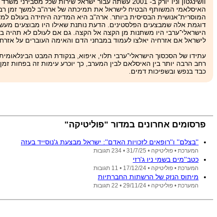
וושינגטון וניו־יורק ב- 2001 עשתה עבור ישראל שירות ש
האיסלאמי המשותף הבטיח לישראל את תמיכתה של ארה"ב למשך זמן רב, 
דוגמת אלה שמבצעים הפלסטינים. הדעת נותנת שאילו היו מבוצעים מעשי 
הישראלי־ערבי היו משתנות מן הקצה אל הקצה. גם אם לעולם לא תהיה בין י
לישראל אם אזרחיה יאלצו לעמוד במבחני הדם והאימה העוברים על אזרחי
עתידו של הסכסוך הישראלי־ערבי תלוי, איפוא, בנקודת המבט הבינלאומית:
רחב הרבה יותר בין האיסלאם לבין המערב, כך יוכרע עימות זה בפחות זמ
כבד בנפש ובשפיכות דמים.
פרסומים אחרונים במדור "פוליטיקה"
''בצלם'' ו''רופאים לזכויות האדם'': ישראל מבצעת ג'נוסייד בעזה
המערכת •
פוליטיקה •
31/7/25
• 234 תגובות
כטב''מים בשמי ניו ג'רזי
המערכת •
פוליטיקה •
17/12/24
• 11 תגובות
מיתוס הנזק של הרשתות החברתיות
המערכת •
פוליטיקה •
29/11/24
• 22 תגובות