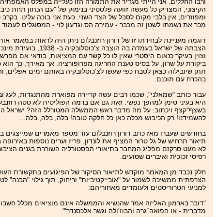
ורבו החללים. אני הייתי מגדיר את התמורה הזו כעלייה במפלס האמפתי
הקיצוני, המצדיק כל מעשה זוועה פלסטיני בנימוק של "עם הנתון תחת כיבוש
ומפוזרים, אין בלבי מקום לסבל של הצד השני. כעת אני בוכה עלינו. בקרב
מכר את נשמתו לשטן זה מכבר - עמירה הס וגדעון לוי - המסוגלים לעמוד 
הצבתה של ישראל בעמ
וצוין בעיקר כנאום היסטרי שאין לו כל קשר עם המציאות, בודאי אם מפרש
ביקורת על שרון, על בסיס טענת החריגה מפרופורציה. אך מאידך, כך הוא 
תתן שיובילוה כצאן לטבח כפי שעשו לצ'כוסלובקיה באותם ימים אפלים, ו
בהכרח עם תוכנם.
עבור כותב "שמאלני", שכמו רבים עשה קריירה מפוארת מהתנגדות, לעג וב
היא בעיני סימן למהפך נפשי. זאת גם אם ברמה הפוליטית לא סטה רוזנבל
בשצף־קצף ויכתוב: על מה מדבר ראש הממשלה המטורלל הזה? ישראל היא כמ
להשמידנו! רק הכיבוש מכלה כאן כל חלקה טובה! בלה, בלה, בלה...
בחודשים שעברו מאז כתב דורון רוזנבלום עוד מספר מאמרים שמייצגים בעי
תיאור תרחיש של גל טרור המציף את לונדון, פריז וערים נוספות באירופ
לא מעט סרקזם מפליג המחבר בתיאורי הפסטורליה השוררת בגנים הציבוריי
רסיסי זכוכית ואיברים שסועים.
חלק נכבד מן המאמר מוקדש לתיאור הסיקור של הפיגועים בתקשורת העול
הצרפתית ממשיכה לשמור על "אובייקטיביות" וריחוק, תוך גילוי "הבנה" ל
למניעי הטרוריסטים ולעומדים מאחוריהם:
"דובר בארמון האליזה אמר שהנשיא והממשלה אינם מוציאים מכלל חשבון שימ
מדברית - או הפואה־גרה והבוז'ולה וגשר אלכסנדר"'.