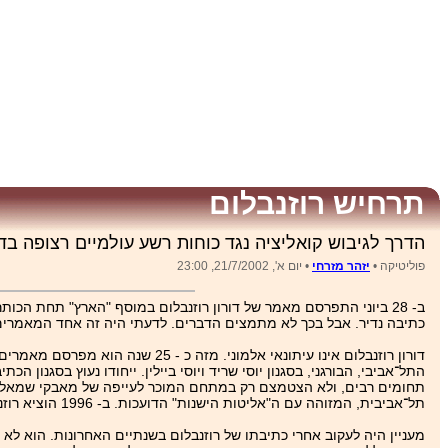
תרחיש רוזנבלום
הדרך לגיבוש קואליציה נגד כוחות רשע עולמיים רצופה בד
פוליטיקה •
יזהר מזרחי
• יום א', 21/7/2002, 23:00
ב- 28 ביוני התפרסם מאמר של דורון רוזנבלום במוסף "הארץ" תחת הכותרת
כתיבה נדיר. אבל בכך לא מתמצים הדברים. לדעתי היה זה אחד המאמרים
דורון רוזנבלום אינו עיתונאי אלמו
התל־אביבי, הבורגני, בסגנון יוסי שריד ויוסי ביילין. ייחודו נעוץ בסגנון
תחומים רבים, ולא הצטמצם רק במתחם המוכר לעייפה של מאבקי שמאל־ימין
תל־אביבית, המזוהה עם ה"אליטות הישנות" הדועכות. ב- 1996 הוציא רוזנבלום לאור קובץ ממאמריו בשם "תוגת הישראליות".
מעניין היה לעקוב אחרי כתיבתו של רוזנבלום בשנתיים האחרונות. הוא 