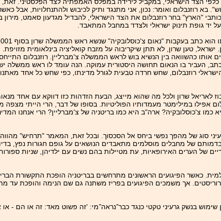
ה כלפי הצד הישראלי, במקביל לירידה במפלס האמפתיה לצד הפלסטיני. זאת,
". בא רוזנבלום ואומר: נכון, אני מתנגד ותיק לכיבוש ולהתנחלויות, אבל כאש
 כותבי "הארץ" בחר רוזנבלום את הצד הישראלי, להבדיל מגדעון סאמט, מירון
על יד גופת תינוק ישראלי ולצדד במחבל המתאבד.
דה בה הוצבה צ'כוסלובקיה ב- 1938, בועידת מינכן. ישראל, טען שרון, לא תתן שיקריבוה על מזבח קואליציה בי
ים אותו כהשוואה בין הנשיא בוש לראש הממשלה צ'מברליין. רוזנבלום התייח
כתב, העביר בו הנאום תחושה היסטורית עמוקה. הנה עומד לו ראש ממשלה ישר
הישראלי רוזנבלום, שחש חרדה טבעית לגורל מדינתו, כפי שחש כל אחד מאתנו
וז לאריאל שרון ולכל מה שהוא מייצג, הבעת הזדהות כזו דווקא עם אחד מנא
ום אפילו במילימטר מעמדותיו הפוליטיות. בסופו של דבר, הרי הייתי מצפה מ
ו צ'כוסלובקיה? ארה"ב היא כמו בריטניה של צ'מברליין? הרי אנחנו המדינה
ני סוג של מהפך נפשי ביחס אל הסכסוך. ובכל זאת, המאמר "תרחיש" מהווה צי
ה בדמותם של מחבלים מוסלמים מתאבדים הנושאים על גופם חגורות נפץ, בדי
ם של הערים האירופאיות, עת מטיילות בהם נשים עם ילדיהן, שניות ספורות 
מית. כאשר הפיגועים הראשונים מתרחשים בבריטניה הופכת התקשורת הבריטי
טרוריסטים. אך משמכים הפיגועים בפריז משתנה גם שם הנימה והופכת עד מהרה
וש בנשק גרעיני טקטי כנגד כבר־נראה־מי: 'זה פשוט מאד: זה או הם - או אנח