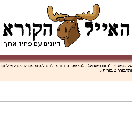
למרות שנים של מאבק, נפתח לפני מספר שבועות לנסיעה הקטע הראשון של כביש 6 - "חוצה ישראל". למי שטר
תחבורה ציבורית).