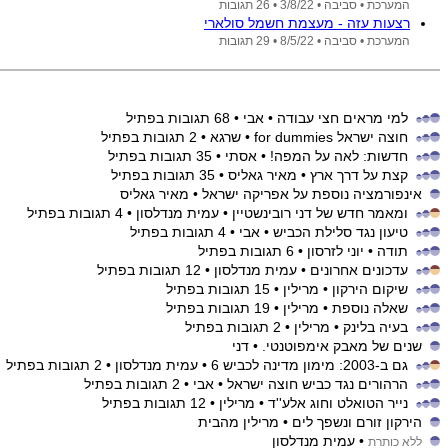
המערכת •
סביבה •
3/8/22
• 26 תגובות
רצעות עזה - מעצמת חשמל סולארי
המערכת •
סביבה •
8/5/22
• 29 תגובות
למי מראים חצי עבודה
• אבי
• 68 תגובות בפתיל
חוצה ישראל for dummies
• שרגא
• 2 תגובות בפתיל
חדשות: לאה על המפה!
• אסתי
• 35 תגובות בפתיל
קצת על דרך ארץ
• מאיר גאליס
• 35 תגובות בפתיל
אינפורמציה נוספת על אפריקה ישראל
• מאיר גאליס
ומאמר חדש של דני רובינשטיין
• עמית מנדלסון
• 4 תגובות בפתיל
טיעון נגד סלילת הכביש
• אבי
• 4 תגובות בפתיל
תודה
• יוני לזרסון
• 6 תגובות בפתיל
עדכונים אחרונים
• עמית מנדלסון
• 12 תגובות בפתיל
שיקום הירקון
• מרילין
• 15 תגובות בפתיל
שאלה נוספת
• מרילין
• 19 תגובות בפתיל
בעיה בלינק
• מרילין
• 2 תגובות בפתיל
שנים של מאבק אימפוטנטי.
• דני
גם ב-‏2003: מימון מדינה לכביש 6
• עמית מנדלסון
• 2 תגובות בפתיל
הרהורים נגד כביש חוצה ישראל
• אבי
• 2 תגובות בפתיל
נייר הטואלט וחוג אלע''ד
• מרילין
• 12 תגובות בפתיל
הירקון זורם ונשפך לים
• מרילין מהבית
• עמית מנדלסון
ללא כותרת