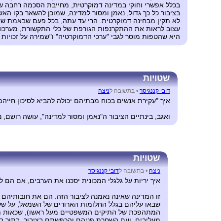
בכלל אפשרי וחוקי במדינה דמוקרטית, מחייבת הסכמה רחבה של 
בציבור כל כך גדול, נאמן ומסור למדינה, שמוכן להשאר בקו הא
לא תקין מבחינה דמוקרטית. הרי עד עתה, בכל פעם שבאמת שאלו
עצוב לראות את ההתקרנפות הגורפת של כלי התקשורת, מערכות ה
היא שהטפות מוסר לגבי "ערכי הדמוקרטיה" ו"שמירה על זכויות
שטויות
דובי קננגיסר
•
בתשובה ל
ניצה
איך "עקירת אנשים בכוח מבתיהם יכולה להביא לסיכון חייה
ואגב, בינתיים הציבור ה"נאמן ומסור למדינה", עושה רושם
שטויות
ניצה
•
בתשובה ל
דובי קננגיסר
איך יריות על גלגלי המכונית יסכנו את הערבים, אם הם ל
זו המדינה שאינה נאמנה לציבור הזה. הם את חובותיהם 
שבאו עליהם בגלל החלומות הארורים של השמאל, על שלו
המתהפכת של התיקים המשפטיים מעל ראשו), שכאות תודה
מעליבים, ועם השחרת פניהם והכפשתם בציבור, בתור בונ