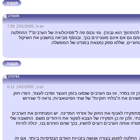
276608
יום א', 23/1/2005, 7:26
 נעה בקוטר של כ-‏10 ס"מ, וגם אם פוגעים בה- הסיכוי של הרכב להתהפך הוא גבוה). ומי נכנס פה ל"פסיכולוגיה של הערבים"? ההחלטה
מם גם אם אינם מעוניינים בכך, ובנוסף מביאה בחשבון את השיקול
ביטחוניים, שללא ספק נמצאת במנדט של הממשלה.
276784
יום ב', 24/1/2005, 0:11
 זה בסדר, אז גם הערבים שנסעו בזמן העוצר וסרבו לעצור, הפרו חוק.
שווים את ה"בלתי חוקיות" של שתי הסיטואציות, נראה לי שגירוש
 מתפקידו לאכוף את החוק על אזרחי המדינה. יש המנתחים את הערבים
גנתי, ולכן זה כן תפקידו של הצבא לעקור את היהודים משם. התשובה שלי
רה אותה הערבים רוצים להשיג, בכך שהם הורגים בנו, יכולה להיות
 החלטה לפגוע בצורה אנושה בזכויות האדם הבסיסיות ביותר, אם זה