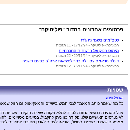
פרסומים אחרונים במדור "פוליטיקה"
כטב''מים בשמי ניו ג'רזי
המערכת •
פוליטיקה •
17/12/24
• 11 תגובות
מיתוס הנזק של הרשתות החברתיות
המערכת •
פוליטיקה •
29/11/24
• 22 תגובות
דונלד טראמפ צפוי להיבחר לנשיאות ארה''ב בפעם השניה
המערכת •
פוליטיקה •
6/11/24
• 121 תגובות
שטויות
ישראל הירש
כל מה שאמר כותב המאמר לגבי המיצובישיזם והמאקיאווליזם הזול שמאפיי
אבל האמירה בנושא החובה לסרב למלא פקודה שאינה חוקית - שטויות דמגוג
לאינטרסים האישיים שלו. פקודה כזו ניתן להקביל, בסייגים מסויימים, 
ממניעים שאינם כשרים. למשל, הוראה לצה''ל לארגן מסיבת יומולדת לנכדיו