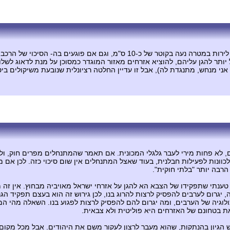
ירי בגלגלי מפרי עוצר מסכן את חייהם באופן ישיר (לא כל כך פשוט לירות במטרה
ותר להגן עליהם, להוציא אזרחים מאזור המוגדר כמסוכן על מנת לדאוג לשלו
 אני מנחש, מתנגדת לה), אבל זו עדיין החלטה רציונלית שנובעת משיקולים 
, לא פחות מירי לעבר גלגלי המכונית. אם תאמר שהמתנחלים מפרים חוק, ולכן
וונות לפעילות חבלנית, בעוד שאצל המתנחלים אין שום סיכוי כזה. לכן אם מ
הרבה יותר "בלתי חוקית".
טענתי שתפקידו של הצבא הא להגן על אזרחי ישראל מאויביה מבחוץ. אין זה
ה, יגרום לערבים להפסיק לרצות להרוג בנו, לכן גירוש זה הוא בעצם תפקיד ה
לוגיה של הערבים, ומה יגרום להם להפסיק לרצות לפגוע בנו. השאלה מהי המט
 את בטחונם של האזרחים היא פוליטית ולא צבאית.
הגיון בהנתקות, שהוא מעבר לרצון לעקור משם את היהודים. אבל מכל מקום,