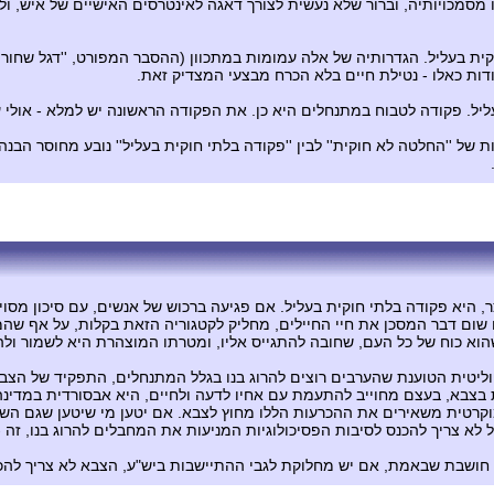
מכויותיה, וברור שלא נעשית לצורך דאגה לאינטרסים האישיים של איש, ולכן 
קית בעליל. הגדרותיה של אלה עמומות במתכוון (ההסבר המפורט, ''דגל שחור 
דות כאלו - נטילת חיים בלא הכרח מבצעי המצדיק זאת.
עליל. פקודה לטבוח במתנחלים היא כן. את הפקודה הראשונה יש למלא - אולי 
של ''החלטה לא חוקית'' לבין ''פקודה בלתי חוקית בעליל'' נובע מחוסר הבנ
, היא פקודה בלתי חוקית בעליל. אם פגיעה ברכוש של אנשים, עם סיכון מסוי
 שום דבר המסכן את חיי החיילים, מחליק לקטגוריה הזאת בקלות, על אף שהמ
וא כוח של כל העם, שחובה להתגייס אליו, ומטרתו המוצהרת היא לשמור ולהג
וליטית הטוענת שהערבים רוצים להרוג בנו בגלל המתנחלים, התפקיד של הצבא
 בצבא, בעצם מחוייב להתעמת עם אחיו לדעה ולחיים, היא אבסורדית במדינה
 דמוקרטית משאירים את ההכרעות הללו מחוץ לצבא. אם יטען מי שיטען שגם ה
 לא צריך להכנס לסיבות הפסיכולוגיות המניעות את המחבלים להרוג בנו, זה 
י חושבת שבאמת, אם יש מחלוקת לגבי ההתיישבות ביש"ע, הצבא לא צריך לה