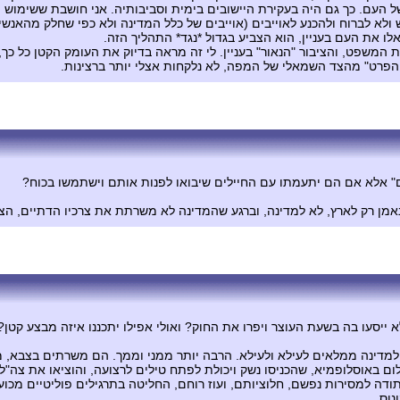
העם. כך גם היה בעקירת היישובים בימית וסביבותיה. אני חושבת ששימוש תרג
ש ולא לברוח ולהכנע לאוייבים (אוייבים של כלל המדינה ולא כפי שחלק מהא
 את העם בעניין, הוא הצביע בגדול *נגד* התהליך הזה.
משפט, והציבור "הנאור" בעניין. לי זה מראה בדיוק את העומק הקטן כל כך
 הפרט" מהצד השמאלי של המפה, לא נלקחות אצלי יותר ברצינות.
ם" אלא אם הם יתעמתו עם החיילים שיבואו לפנות אותם וישתמשו בכוח?
, נאמן רק לארץ, לא למדינה, וברגע שהמדינה לא משרתת את צרכיו הדתיים, ה
א ייסעו בה בשעת העוצר ויפרו את החוק? ואולי אפילו יתכננו איזה מבצע קטן?
למדינה ממלאים לעילא ולעילא. הרבה יותר ממני וממך. הם משרתים בצבא, מ
ם באוסלופמיא, שהכניסו נשק ויכולת לפתח טילים לרצועה, והוציאו את צה
 למסירות נפשם, חלוציותם, ועוז רוחם, החליטה בתרגילים פוליטיים מכוע
וס.