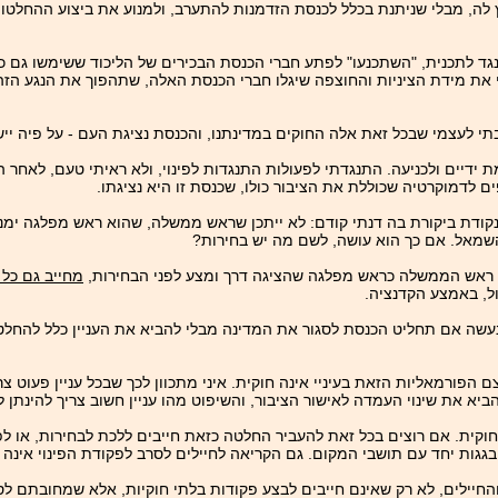
ה, מבלי שניתנת בכלל לכנסת הזדמנות להתערב, ולמנוע את ביצוע ההחלטות 
ד לתכנית, "השתכנעו" לפתע חברי הכנסת הבכירים של הליכוד ששימשו גם כש
י את מידת הציניות והחוצפה שיגלו חברי הכנסת האלה, שתהפוך את הנגע הז
י לעצמי שבכל זאת אלה החוקים במדינתנו, והכנסת נציגת העם - על פיה ייש
דיים ולכניעה. התנגדתי לפעולות התנגדות לפינוי, ולא ראיתי טעם, לאחר
 לדמוקרטיה שכוללת את הציבור כולו, שכנסת זו היא נציגתו.
נקודת ביקורת בה דנתי קודם: לא ייתכן שראש ממשלה, שהוא ראש מפלגה ימ
 השמאל. אם כך הוא עושה, לשם מה יש בחירות?
 ראש הממשלה כראש מפלגה שהציגה דרך ומצע לפני הבחירות,
מחייב גם כל
ל, באמצע הקדנציה.
נעשה אם תחליט הכנסת לסגור את המדינה מבלי להביא את העניין כלל להחל
ם הפורמאליות הזאת בעיניי אינה חוקית. איני מתכוון לכך שבכל עניין פעוט
ביא את שינוי העמדה לאישור הציבור, והשיפוט מהו עניין חשוב צריך להינתן
קית. אם רוצים בכל זאת להעביר החלטה כזאת חייבים ללכת לבחירות, או לפ
ז בגגות יחד עם תושבי המקום. גם הקריאה לחיילים לסרב לפקודת הפינוי אינה
החיילים, לא רק שאינם חייבים לבצע פקודות בלתי חוקיות, אלא שמחובתם לס