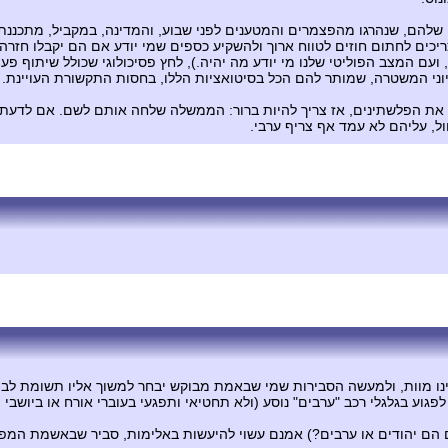
שלהם, שנהרגו מהפצמרים והמטענים לפני שבוע, והמדינה, במקביל, מתכננת
ריכים לחתום חוזים לטווח ארוך ולהשקיע כספים שמי יודע אם הם יקבלו חז
 ועם המצב הפוליטי שלנו מי יודע מה יהיה.), לחץ פסיכולוגי שכולל שיתוף פעו
ני המשטרה, שמותר להם הכל בסיטואציות הללו, בחסות התקשורת העויינת. זו
 את הפלשתינים, אז צריך להיות ברור: הממשלה שלחה אותם לשם. אם לדעתך 
חול, עליהם לא עמד אף צריף ערבי.
ינו מוות, ולמעשה הסבירות שמי שבאמת מבוקש יבחר למשוך אליו תשומת לב
 לפגוע בגלגלי רכב "ערבים" נוסע (ולא תחטיאי ותפגעי בעוברי אורח או ביושבי
ם הם יהודים או ערבים?) אמנם עשוי להיעשות באלימות, סביר שבאשמת המפונ