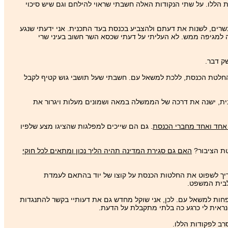
הללו. על שתי הנקודות האלה חשבתי שראוי להילחם וגם שיש סיכוי
רים, לשנות את דעתם ולהצביע בכנסת בעד התכנית. אני ידעתי שנגע
ה למגיפה ממש. לא העליתי על דעתי שכסא השר חשוב בעיני שרי
ק דבר.
 החלטת הכנסת, ללכת למשאל עם. חשבתי שעל תושבי גוש קטיף לקבל
נית, ישנה את דרכה של הממשלה במאה ושמונים מעלות ויגרור את
 אחד ואחד מחברי הכנסת
. גם הם שייכים למפלגות שהציגו מצע שלפיו
טת הציבור?
האם גם סגירת המדינה תהיה הליך נכון ומתאים לכל חוקי
 צריך לשפוט את החלטות הכנסת על קוצו של יוד בהתאם לעמדת
 לבית המשפט.
חות למשאל עם. לכן, אני שוקל מחדש גם את דעותיי בקשר להתנגדות
 נראית לי כרגע כה בלתי מתקבלת על הדעת.
רב לפקודות הללו.