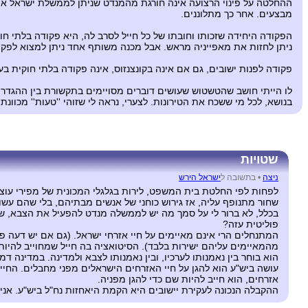
ההחלטה על פינוי הרצועה אינה חורגת מהמנדט שניתן לממשלת ישראל או מס
מבצעים. אחר כך מתלוננים.
הפקודה היחידה שזכותו וחובתו של כל חייל לסרב לה, היא פקודה בלתי חו
ניתן לחזות את מאפייניה מראש. אבל מכנה משותף אחד ניתן למצוא לפקו
פקודה לפנות ישובים, גם אם אינה בקונצנזוס, אינה פקודה בלתי חוקית ב
לו הייתי חושב שהטשטוש שעושים דוברים מסויימים בתקשורת בין ההגדרות 
בנושא, לכל מי ששכח את הטירונות. לצערי, נראה לי שזוהי ''טעות'' מכוונת.
שטויות
ניצה
•
בתשובה ל
ישראל הירש
לפחות לפי החלטת בית המשפט, לירות בגלגלי המכונית של מפירי עוצר
שחור מתנופף עליה, אז גירוש כוחני של אנשים מבתיהם, בלי שהם עשו
בכלל, לא ברור לי על סמך מה יש לממשלה מנדט להפעיל את הצבא, שה
פוליטית עזה?
המתנחלים הרי אינם מאיימים על חיי אזרחי ישראל. (גם אם יש דעה פ
מהמאיימים עליהם ישירות בלבד). הסיטואציה בה חייל שמחוייב להיות
הוא בוחר בין נאמנותו לערכיו, ובין נאמנותו לצבא ולמדינה. במדינה
עושה ביש"ע הוא להגן על חיי האזרחים הישראלים מפני מחבלים. החייל
אזרחים, הוא חייב להיות שם כדי להגן מפניה.
ההקבלה הנכונה לעקירת יישובים היא הקמת היאחזות נח"ל ביש"ע. אנ