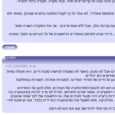
אינה עונה על קריטריונים אלה. ובכל מקרה, פקודה בלתי חוקית -
מתנוסס מעליה'', לא עוזר כל כך לקבל החלטה ברגעים קשים), מאחר ולא
עם צביטה בלב, אבל ללא שום סייגים - אך את הפקודה השניה אסור.
ה, הייתי קורא לפרסם בעמודים הראשונים של כל העיתונים הסבר מפורט
276601
יום א', 23/1/2005, 2:53
ים אבל לא מכוון, כאשר לא נשקפת למישהו סכנת חיים, היא פעולה שדגל
גורשים הם יהודים.
ן על חיים של אזרחי המדינה, למטרות אחרות, השנויות במחלוקת
 הוא לא להכנס לפסיכולוגיה של הערבים, אלא להגן על האזרחים
 דמוקרטית, ואסור שהיא תתרחש. החייל לא צריך להיות בסיטואציה בה
שירות ביש"ע היה מנוגד לערכים שלו, אז התשובה שלי לכך שמה שהצבא
- פוליטיקה, אלא לשקול את הסיטואציה המיידית בלבד: אם יש סכנה לחיי
כריח אף אחד להתיישב שם אם הוא לא רוצה.