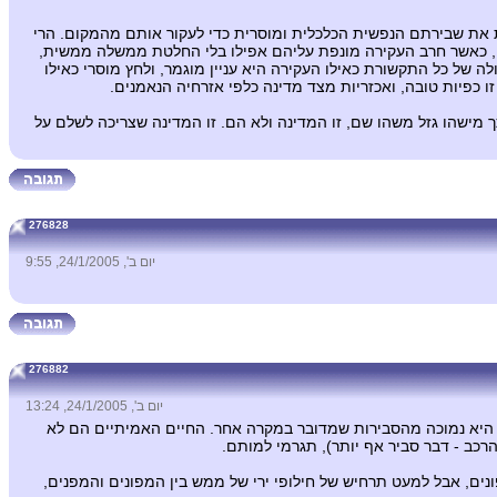
 את שבירתם הנפשית הכלכלית ומוסרית כדי לעקור אותם מהמקום. הרי
רה, כאשר חרב העקירה מונפת עליהם אפילו בלי החלטת ממשלה ממשית,
לה של כל התקשורת כאילו העקירה היא עניין מוגמר, ולחץ מוסרי כאילו
 כפיות טובה, ואכזריות מצד מדינה כלפי אזרחיה הנאמנים.
מישהו גזל משהו שם, זו המדינה ולא הם. זו המדינה שצריכה לשלם על
276828
יום ב', 24/1/2005, 9:55
276882
יום ב', 24/1/2005, 13:24
 היא נמוכה מהסבירות שמדובר במקרה אחר. החיים האמיתיים הם לא
 הרכב - דבר סביר אף יותר), תגרמי למותם.
ים, אבל למעט תרחיש של חילופי ירי של ממש בין המפונים והמפנים,