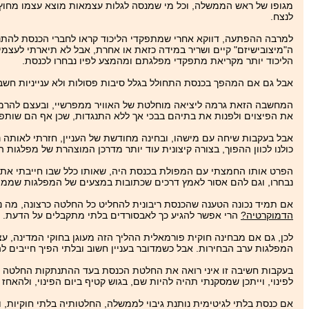
מגופו של ראש הממשלה, וכל מי שמנסה לגלות עצמאות מוצא עצמו מחוץ ל
לנצח.
למרבה ההפתעה, דווקא אחרי שמתפקדי הליכוד קראו לחברי הכנסת להתנג
ה"מיצובישיזם" קיים ושריר במידה כזאת או אחרת, אבל לא תיארתי לעצמ
הליכוד יותר מקריאת מתפקדי מפלגתם ומהמצע לפיו נבחרו לכנסת.
אבל גם אם המהפך בכנסת התחולל בגלל סיבות פסולות ולא ענייניות חשבת
המחשבה הזאת גרמה ליציאה מוחלטת של האוויר ממפרשיי, ובעצם להרמת י
את הפיצוים ולפנות את בתיהם בבכי אך ללא התנגדות, שכן אף הם שותפים
אבל בעקבות שיחה עם מישהו, ובחינה מחודשת של העניין, חזרתי לאותה 
כולנו לכוון ההפוך, בצורה קיצונית עוד יותר מדרכן המוצהרת של מפלגות
הפרט אותו החמצתי עם המפולת בכנסת היה, שאותו כלל שבו חייבתי את
נבחרו, וגם להם אסור לאמץ דרכים שכתובות במצעים של המפלגות שממו
אם תמיד נכונה הטענה שהכנסת ריבונית להחליט כל החלטה כרצונה, מה 
הדמוקרטיה?
הרי אפשר להגיע כך לאבסורדים בלתי מתקבלים על הדעת.
לכן, גם אם מבחינה חוקית פורמאלית ההליך הזה מעוגן בחוקי המדינה, עצ
המפלגות ערב הבחירות. אבל כשמדובר בעניין חשוב ובלתי הפיך חייבים לה
בעקבות חשיבה זו איני רואה את החלטת הכנסת בעד ההתנתקות החלטה חו
לפינוי, וייתכן שמסקנתי תהיה להיות שם, בגוש קטיף ביום הפינוי, ולהאח
אם כנסת בלתי לגיטימית נותנת גיבוי לממשלה, החלטותיה בלתי חוקיות, ו