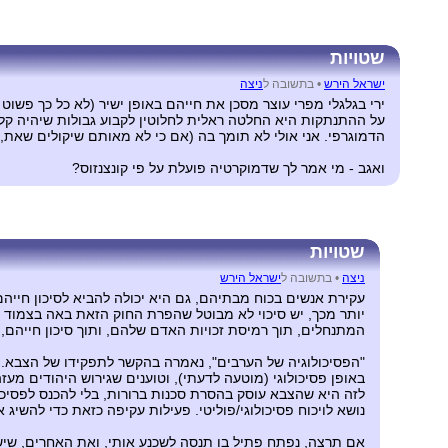
שטויות
ישראל הירש
•
בתשובה ל
ניצה
על ההתנתקות היא החלטה ראלית לחלוטין לקבוע גבולות שיהיה קל י
הדמוגרפי. אני אולי לא תומך בה (אם כי לא מאותם שיקולים שאת,
ואגב - מי אמר לך שדמוקרטיה פועלת על פי קונצנזוס?
שטויות
ניצה
•
בתשובה ל
ישראל הירש
עקירת אנשים בכוח מבתיהם, גם היא יכולה להביא לסיכון חייהם
יותר מכך, יש סיכוי לא מבוטל שהפרת החוק הזאת באה בצמוד לכ
המתנחלים, תוך רמיסת זכויות האדם שלהם, ותוך סיכון חייהם, 
"הפסיכולוגיה של הערבים", נאמרה בהקשר לתפקידו של הצבא. 
באופן פסיכולוגי (מוטעה לדעתי), וטוענים שגירוש היהודים מעז
לזה היא שהצבא עוסק בהסרת סכנות ברורות, בלי להכנס לפסיכו
נושא לויכוח פסיכולוגי/פוליטי. פעילות עקיפה כזאת כדי להשיג
אם תרצה, נפתח פתיל בו תנסה לשכנע אותי, ואת האחרים, שיש 