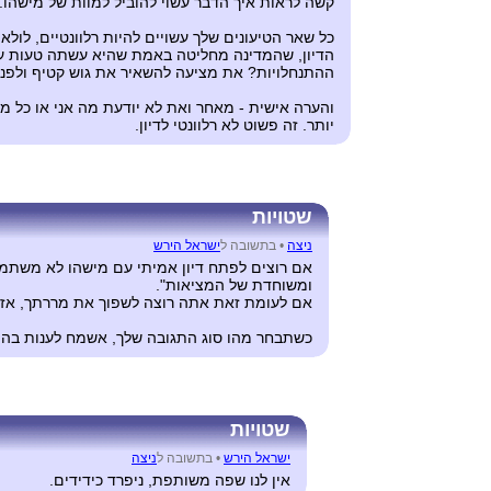
קשה לראות איך הדבר עשוי להוביל למוות של מישהו.
כל שאר הטיעונים שלך עשויים להיות רלוונטיים, לול
הדיון, שהמדינה מחליטה באמת שהיא עשתה טעות על יד
ההתנחלויות? את מציעה להשאיר את גוש קטיף ולפנ
והערה אישית - מאחר ואת לא יודעת מה אני או כל 
יותר. זה פשוט לא רלוונטי לדיון.
שטויות
ניצה
•
בתשובה ל
ישראל הירש
אם רוצים לפתח דיון אמיתי עם מישהו לא משתמשי
ומשוחדת של המציאות".
אם לעומת זאת אתה רוצה לשפוך את מררתך, אז אין
כשתבחר מהו סוג התגובה שלך, אשמח לענות בה
שטויות
ישראל הירש
•
בתשובה ל
ניצה
אין לנו שפה משותפת, ניפרד כידידים.