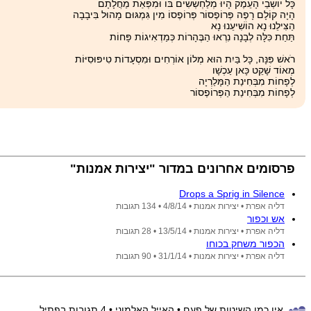
כָּל יוֹשְׁבֵי הָעֵמֶק הָיוּ מְלַחְשְׁשִׁים בּוֹ וּמִפְּאַת מַחֲלָתָם
הָיָה קוֹלָם רָפֶה פְּרוֹפֶסוֹר פְּרוֹפֶסוֹ מִין גִּמְגּוּם מָהוּל בִּיבָבָה
הַצִּילֵנוּ נָא הוֹשִׁיעֵנוּ נָא
תַּחַת כִּלָּה לְבָנָה נִרְאוּ הַבֶּהָרוֹת כְּמַדְאִיגוֹת פָּחוֹת
רֹאשׁ פִּנָּה, כָּל בַּיִת הוּא מְלוֹן אוֹרְחִים וּמִסְעָדוֹת טִיפּוּסִיּוֹת
מְאוֹד שָׁקֵט כָּאן עַכְשָׁו
לְפָחוֹת מִבְּחִינַת הַמָּלַרְיָה
לְפָחוֹת מִבְּחִינַת הַפְּרוֹפֶסוֹר
פרסומים אחרונים במדור "יצירות אמנות"
Drops a Sprig in Silence
דליה אפרת •
יצירות אמנות •
4/8/14
• 134 תגובות
אש וכפור
דליה אפרת •
יצירות אמנות •
13/5/14
• 28 תגובות
הכפור משחק בכוחו
דליה אפרת •
יצירות אמנות •
31/1/14
• 90 תגובות
אין כמו השיטות של פעם
• האייל האלמוני
• 4 תגובות בפתיל