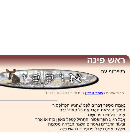
ראש פינה
בשיתוף עם
יצירות אמנות •
עופר גורדין
• יום ה', 10/2/2005, 13:00
נֶאֶמְרוּ מִסְפַּר דְּבָרִים לִפְנֵי שֶׁהִגִּיעַ הַפְּרוֹפֶסוֹר
הַמָּלַרְיָה הַזֹּאת תַּהֲרֹג אֶת כָּל הַגָּלִיל כָּכָה
אָמְרוּ חֲלוּצִים פֹּה וְשָׁם
אֲבָל הִגִּיעַ הַפְּרוֹפֶסוֹר וְהִתְחִיל לְטַפֵּל בְּאֹפֶן כָּזֶה אוֹ אַחֵר
וּבְעוֹד הַדְּבָרִים נֶאֱמָרִים הֻשְּׂגָה הַבְרָאָה מְסֻיֶּמֶת
צוֹלַעַת אָמְנָם אֲבָל פְּרוֹפֶסוֹר בְּרֹאשׁ פִּנָּה