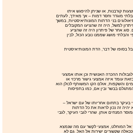
עות קורבנות, או שניתן להיפגש איתו
לתי מוגדר וחסר דמות – אך מאידך, לעתים
יאולוגים בני הדתות המונותיאיסטיות, במשך
יתרון למשל, היה זה שהציעו המקובלים
 סוג אחר של פיתרון היה זה שהציע
 והבלתי מושג שממנו נובע הכול, לבין
אבל בסופו של דבר, הדת המונותיאיסטית
גבולות ההכרה האנושית וכן אותו אמצעי
זאת עומד איזה אמצעי גישור מרכזי או
מים והשקפות, אולם הקו המשותף לכולן הוא
המתגלם בבשר ובין אם, כמו בתפיסות
 בעיקר בתחום אחריותו של עם ישראל –
 יהיה זה נכון לראות את כל הדתות
מוסר המנחים אותן. שהרי לגבי העיקר, לגבי
ר אל המוחלט, אמצעי לקשר עם מה שנמצא
ככאלה שקשורים ישירות אל האל. גם לא