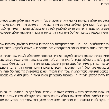
או במערכת של כללי התנהגות. היא מעניקה להם בראש ובראשונה את האפש
דתית.
פת עולם הגורסת כי המציאות נשלטת על ידי אל או כוח עליון מסוג כלשהו. ל
 נקרא לו זאוס מלך האלים. באותה מידה גם אין זה משנה מהותית אם נאמר ש
מעשינו או שנצהיר שהוא אדיש לחלוטין למתרחש בעולם. המכנה המשותף לכל ה
 הזו היא הנמצאת בליבה של כל מערכת דתית. יתרה מכך - השקפת עולם שמאמי
בתיאולוגיה ובחוויה ויותר בפונקציות החברתיות שהדת ממלאת, באתוס שהי
וננת אתוס מסוים הנגזר מהשקפת עולם מסוימת – ראויה להיקרא בשם 'דת', 
עצמו בבית הכנסת הקרוב למקום מגוריו. התמונה שתתגלה לעיניו שם תהיה, סבי
ן. למרבה הפלא, סביר להניח שהוא לא יחווה שם שום חוויה רגשית עזה. סב
שיב שהדבר רק מעיד על מצב הניוון העמוק שבו שרויה היהדות כיום. אולי בעבר
 בנושא אני יכול להעיד שמספר האנשים שאכן חווים חוויות דתיות רבות עוצ
 בטבע האנושי, סביר להניח שכך היה תמיד, ושגם בתקופות קדומות כל אותן ח
ת הדת לספק, תמיד יהיו נמוכות בעוצמתן מאלו שאליהן ניתן להגיע באמצעות 
ו שהם מאמינים באל – בצורה כזאת או אחרת. אבל בכך מן הסתם יודו גם מר
ית כלשהי. אולם ישנם גם כאלה שאינם משתייכים לקהילה ואינם שואבים מהד
בוקר לבית הכנסת. יום אחר יום, שנה אחר שנה, דור אחרי דור. מדוע הם ע