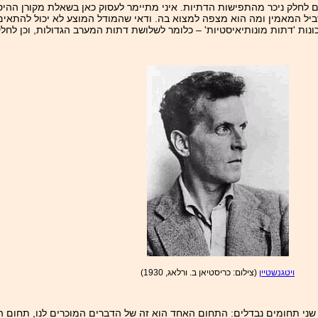
אים לחלק ניכר מהתפישות הדתיות. איני מתיימר לעסוק כאן בשאלת מקורן ההי
שביל המאמין ומה הוא מצפה למצוא בה. ודאי שהמודל המוצע לא יכול להתאים 
ונות 'דתות מונותיאיסטיות' – כלומר לשלושת דתות המערב הגדולות, וכן לחל
ויטגנשטיין
(צילום: כריסטיאן ב. ורלאג, 1930)
ינו שני תחומים נבדלים: התחום האחד הוא זה של הדברים המוכרים לנו, תחום