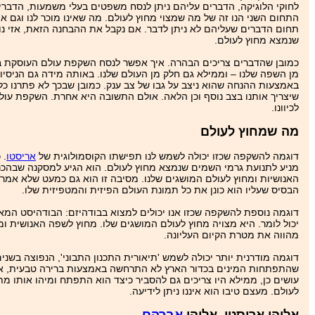
לחוקי הלוגיקה, הדברים עליהם ניתן לנסח משפטים בעלי משמעות, הדברים 
התחום השני הנו זה של מה שמצוי מחוץ לעולם. מה שאינו מוכר לנו וגם אי
תחום הדברים שעליהם לא ניתן לדבר. אם נקבל את ההבחנה הזאת, אזי נ
שנמצא מחוץ לעולם.
כמובן שהדברים צריכים הבהרה. איך אפשר לנסח השקפת עולם העוסקת במה
מן השפה שלנו – וממילא גם חלק מן העולם שלנו. באותה מידה גם הניסי
באמצעות ההנחה שהוא ניצב על גבו של צב ענק. כמובן שבכך לא פתרנו כל
שיצריך אותנו בצב נוסף וכן הלאה. אולם התשובה היא אחרת. השקפת עול
לכיוונו.
מה שמחוץ לעולם
דוגמה להשקפה שכזו יכולה לשמש לנו תפישתו הקוסמולוגית של
אריסטו
. 
מניע לתנועת גרמי השמים שנמצא מחוץ לעולם. הוא הגיע למסקנה שבהכרח ק
האנושיות ומחוץ לעולם המושגים שלנו. מסיבה זו הוא גם כמעט שלא אמר ע
הבסיס שעליו הוא כונן את כל תמונת העולם הפיזית והמטפיזית שלו.
דוגמה נוספת להשקפה שכזו אנו יכולים למצוא בבודהיזם: הבודהיסט המאמין
יכול לומר. היא מצויה מחוץ לעולם המושגים שלו. מחוץ לשפה האנושית ו
מהווה את מטרת הקיום העליונה.
דוגמה מודרנית יותר יכולה לשמש 'תיאורית התכנון התבוני', הנפוצה בש
שהתפתחות המינים בכדור הארץ לא התרחשה באמצעות ברירה טבעית, אלא בא
עושים כן, ממילא היו צריכים גם להסביר כיצד הוא התפתח ומיהו אותו מ
לעולם. מעצם טיבו הוא איננו ניתן לידיעה.