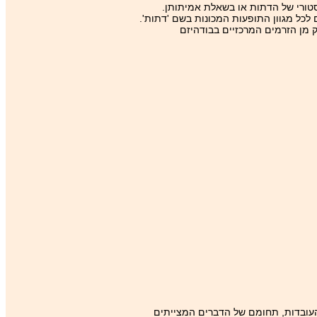
סטורי של הדתות או בשאלת אמיתותן.
לכל מגוון התופעות המכונות בשם 'דתות'.
ק מן הזרמים המרכזיים בבודהיזם
 העובדות, תחומם של הדברים המצייתים