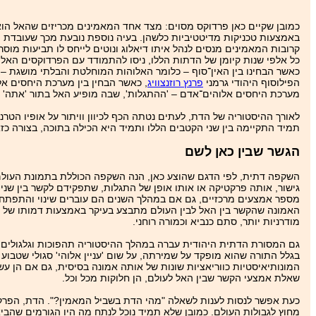
כמובן שקיים כאן פרדוקס מסוים: מצד אחד המאמינים מכריזים שהאל הוא 
באמצעות טכניקות מדיטטיביות כלשהן. בעיה נוספת נובעת מכך שעובדת ה
קרובות המאמינים מנסים לנהל איתו דיאלוג ונוטים לייחס לו תביעות מוס
כל אלפי שנות קיומן של הדתות הללו, ניסו להתמודד עם הפרדוקסים האלה
כאשר הבחינו בין האין־סוף – כלומר האלוהות המוחלטת והבלתי מושגת – 
הפילוסוף היהודי גרמני
פרנץ רוזנצוויג
, כאשר הבחין בין מערכת היחסים אלו
מערכת היחסים אלוהים־אדם – 'ההתגלות', שבה מופיע האל בתור 'אתה' שא
לאורך ההיסטוריה של הדת, לעתים נטתה הכף לכיוון וויתור על אופיו הטר
תמיד התקיימה בין שני הקטבים הללו ותמיד היא הכילה בתוכה, בצורה כז
הגשר שבין כאן לשם
השקפה דתית, לפי הדגם שהוצע כאן, הנה השקפה הכוללת בתמונת העולם ש
גישור, אותה פרקטיקה או אותו אופן של התגלות, שתפקידם לקשר בין שני 
מספר אמצעים מרכזיים, גם אם במהלך השנים הם עוברים שינוי והתפתחות
האמונה שהקשר בין האל לבין העולם מתבצע בעיקר באמצעות דמותו של בח
מודרניות יותר, סתם כנביא וכמורה רוחני.
גם המסורת הדתית היהודית עברה במהלך ההיסטוריה תהפוכות וגלגולים ר
בגלל התורה שהוא מופקד על שמירתה, על שום 'עניין אלוהי' סגולי שטבוע ב
המונותיאיסטיות כווריאציות שונות של אותה אמונה בסיסית, גם אם הן עשו
שאלת אמצעי הקשר שבין האל לעולם, הן חלוקות מכל וכל.
כעת אפשר לנסות לענות לשאלה "מהי הדת בשביל המאמין?". הדת, הפרק
מחוץ לגבולות העולם. כמובן שלא תמיד נוכל לנתח מה היו הגורמים שהבי