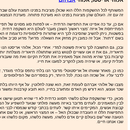
אלוהי אריסטו, אלוהי
אברהם
המשותף לכל ההשקפות הללו הוא שכולן מציבות בפנינו תמונת עולם שבה אח
זה עם זה. העולם שהן מציגות בפנינו הוא מערכת פתוחה. מערכת הנמצאת
אם כן, עד כה אפיינו את התפישה הדתית – או לפחות סוג מסוים של תפ
המתייחסת אל איזה 'מצוי ראשון' השוכן מעבר לעולם היא השקפה דתית. כז
בפשטות, ניתן להשיב שהסיבה לכך היא שתורות פילוסופיות כדוגמת זו הא
בשם 'דתות'. אבל זה כמובן רק מחזק את השאלה: מדוע? מדוע סביב אל
ובכן, גם התשובה לכך נראית פשוטה למדי. אחרי הכול, אלוהי אריסטו הנו 
תיאוריה, גם את זו אנו עשויים לנטוש ברגע שתתגלה תיאוריה מוצלחת יו
קרובות בכך שהיא מהווה אצל מאמיניה את תכלית הקיום ואת מה שעבורו, 
תכלית קיומו, או שיהיה מוכן להקריב למענו את חייו.
כמו כן, מאחר שאותו אל אריסטוטלי מדובר הנו בלתי נתפס ובלתי מוגדר, אזי
לדבר עליו. אל שכזה הנו נוכח, לכל היותר, רק בספריהם של הפילוסופים.
מצבו של אלוהי אברהם לעומת זאת, הוא שונה לחלוטין. על אף היותו בלת
שכר ועונש, הוא דורש מן האדם ומתערב בחייו, הוא תובע קורבנות ומשגר נב
מכאן, כדי שהשקפת עולם כלשהי תסווג כדתית לא די שהיא תטען שישנו איזה
לבין המאמינים. לעתים מדובר באיזה מעשה פולחני שנועד להשפיע על המצ
קבוצת אנשים, המקיימים איתו קשר. לעתים בכתבי קודש שנמסרו לבני ה
התפישות הללו זו העובדה שבכולן האל – או המצוי הראשון, או כל שם אח
הטענה שאי־שם בעולם קיים אדם כלשהו, מעשה כלשהו, מקום כלשהו או ספר 
שבו אנחנו חיים.