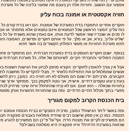
אולם עדיין מה שהדת מעניקה למאמיניה איננו מסתכם באמונה מופשטת 
אמצעי עם הנשגב. וחוויות אלה הן בעצם מה שמצוי בליבה של כל מערכת 
חוויה אקסטטית או אמונה בכוח עליון
חוקרים אחרים התמקדו בדת כמערכת של אמונות. הם ראו בדת קודם כל השק
כוח עליון 'המצוי הראשון שכל הנמצאים אינם נמצאים אלא מחמתו' או אם
לו פנים או שנכריז שאי אפשר לדעת אותו, אם נאמין שהוא משגיח על כל 
'שליט עליון', בורא, אב או מלך. על פי אותם חוקרים ופרשנים, האמונה
תהא מערכת החוויות או מעשי הפולחן הקשורים בה אשר תהא.
בנוסף, ישנם חוקרים העוסקים בדת כמערכת חברתית. הם מתמקדים פחות 
המבנה הפוליטי והחברתי הקיים. לשיטתם של אלה, כל מערכת חברתית שמכ
אבל אין צורך להאמין לחוקרים: הקורא מוזמן לבחון את הגישות השונות ב
אנשים שממלמלים את התפילות כלאחר יד, מבלי להקדיש כל מחשבה לתוכנ
הקבועים, מרביתם יודו שגם הם מעולם לא חוו חוויה כזו. כמובן, ניתן לה
בעת ביצוע טקסים דתיים. אישית, אני נוטה לפקפק בכך. ממחקר ארוך שנים
בחוויות שכאלה – הוא זעום. אם לא נניח שהתחולל איזה שינוי מרחיק לכת
מזערי בתוך מכלול החיים הדתיים. ומה גם שהחוויות הרגשיות אותן מסוגל
בית הכנסת הקרוב למקום מגוריך
ומה באשר ליתר הגישות? כמובן, מרבית המבקרים בבית הכנסת אומנם יוד
הכנסת. כמו כן אין ספק שישנם רבים שהדת ממלאת בעבורם פונקציה חברת
הם ממשיכים לקיים את מצוות הדת. אף־על־פי־כן הם ממשיכים להגיע מדי 
שכזאת במערכת הדתית? איזו פונקציה היא ממלאת בשבילם?