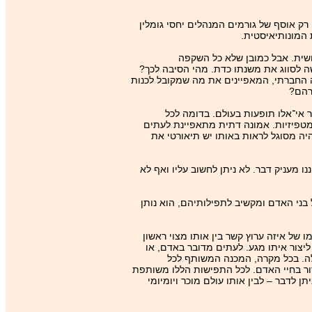
רק אוסף של גורמים המנהלים יחסי גומלין
המונותיאיסטית.
שית. אבל כמובן שלא כל השקפה
שה לסווג את משנתו כדת. מהי הסיבה לכך?
ה החברתי, המאפיינים את מה שמקובל לכנות
רהם?
ר אי־אלו תופעות בעולם. בדומה לכל
 מטפיזיות. אמונה דתית מתאפיינת לעתים
יה מסוגל לראות באותו יש תיאורטי את
נו מעניק דבר. לא ניתן לחשוב עליו ואף לא
בני האדם ומקשיב לתפילותיהם, הוא נותן
 של איזה ערוץ קשר בין אותו מצוי ראשון
יצור איתו מגע. לעתים מדובר באדם, או
לה. בכל מקרה, המכנה המשותף לכל
רור בחיי האדם. לכל התפישות הללו משותפת
לדבר – לבין אותו עולם מוכר ויומיומי