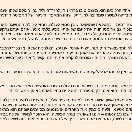
ד הרכיבים הוא מעצם טיבו בלתי ניתן להגדרה ולידיעה. העולם שלהן איננו 
 בזיקה למשהו שמחוצה לה. ייתכן שזהו המאפיין העיקרי של התפיסה הדתית 
ישה דתית – כהשקפה שמושאה שוכן מחוץ לעולם, מחוץ ליכולת ההמשגה האנו
כור, גם אריסטו הניח את קיומו של אותו 'מניע בלתי מונע'. אולם אנחנו נתק
ריסטוטלית חסרות, על פי רוב, את המימד הפולחני, את המימד הרגשי ואת ז
והי אריסטו לא התפתחה מערכת דתית כפי שהתפתחה, למשל, סביב אלוהי אב
לא יותר מאשר היפותזה, יש תיאורטי. אנו עשויים להניח את קיומו בכדי להסבי
תר, כזו היכולה להסביר את אותן תופעות באמצעות מספר קטן יותר של הנחות
בשעת הצורך, הם יהיו מוכנים להקריב את חייהם. קשה לראות כיצד מישהו יה
 אין לקיומו או לאי־קיומו שום משמעות לגבי האדם. הוא איננו דורש דבר ואינ
י נראה וחסר דמות, הרי שהוא נוכח בעולם בצורה מוחשית מאד: הוא מדבר אל 
יאים - הוא איננו רק היפותזה. הוא קיים בחיי האדם באופן ממשי ביותר.
 מצוי ראשון השוכן מעבר למושגי השפה שלנו, היא צריכה לטעון גם כן לקיומו
וי הראשון. לעתים מדובר בפרקטיקה מסוימת או בטכניקות מיסטיות שנועדו ל
אדם מטעמו, ולעתים במקומות מיוחדים או בזמנים מסוימים שבהם הוא מתג
ר שבו נכנה אותו – איננו נשאר רק בגדר הפשטה. הוא הופך למשהו שנוכח בבי
כלשהו, המהווים את הגשר שבין האל האינסופי והמוחלט – זה שעליו לא ניתן 