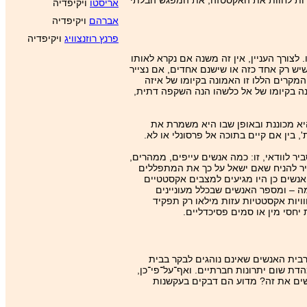
רות לחוות את האקסטזה, את המפגש הבלתי
אריסטו
ויקיפדיה
אברהם
ויקיפדיה
פרנץ רוזנצוויג
ויקיפדיה
צורך העניין, אין זה משנה אם נקרא לאותו
יש רק אחד כזה או שישנם אחדים, אם נצייר
מקרים הללו זו האמונה בקיומו של איזה
נה בקיומו של אל כלשהו הנה השקפה דתית,
א מכוננת ובאופן שבו היא משמרת את
בין אם קיים בתוכה אל פרסונלי או לא.
ר לוודאי, זו: כמה אנשים עייפים, ממהרים,
יר להניח שאם ישאל על כך את המתפללים
 אנשים כן היו מגיעים למצבים אקסטטיים
מה – ומספר האנשים שבכלל מעוניינים
וויות אקסטטיות עזות מילאו רק תפקיד
יחסי מין או סמים פסיכדליים.
בית האנשים שאינם נוהגים לבקר בבית
ת שום יתרונות חברתיים. ואף־על־פי־כן,
ושים את זה? מדוע הם דבקים בעקשנות