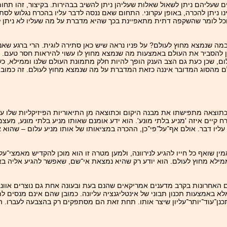
שעליהם ניתן לשאול שאלות שעליהן ניתן להשיב בבהירות. בקיצור, זהו תחום
נו ניתן להכרה, באופן עקרוני. התחום שאם ננסה לדבר עליו בהכרח נגלוש לסת
וכל לומר שהשקפה דתית מתאפיינת בכך שהיא מדברת על מה שעליו לא ניתן 
 שנמצא מחוץ לעולם? על פניו נראה שיש כאן סתירה לוגית. הרי ברגע שאנח
ון להסביר את העולם באמצעות מה שנמצא מחוץ לו עשוי להיראות חסר טעם. ה
ום, שכן כעת גם הצב הענק הופך להיות חלק מתמונת העולם שלנו וממילא, כ
ם מהסוג המדובר איננה כזאת המדברת על מה שנמצא מחוץ לעולם. זה כמובן 
כתוצאה מתפישתו את מבנה היקום וכתוצאה מן התיאוריות הפיזיקליות שלו על
יים איזה 'מניע בלתי מונע'. הוא ידע אומנם שאותו מניע בלתי מונע, מעצם
ליו דבר. אולם אף־על־פי־כן, ההכרה במציאותו של אותו מניע עלום – שהוא אף
 שואף כל חייו להגיע לנירוונה, ולמען מטרה זו הוא מוכן להקדיש מאמצי־על. 
ממילא מחוץ לעולם. הוא יודע רק שהיא נמצאת אי־שם, שאפשר להגיע אליה ב
נים האחרונות בקרב מדענים אמריקאים שהנם בעת ובעונה אחת גם נוצרים אוו
מצעות תכנון תבוני של אינטליגנציה עליונה. כמובן שהם אינם מנסים לתהו
תכנן־עוד־יותר־עליון שיצר אותו. תחת זאת הם מסתפקים רק בהצבעה לעברו. 