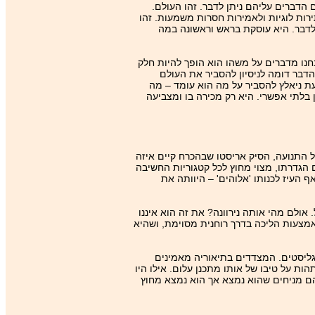
 הדברים עליהם ניתן לדבר. זהו העולם.
ירות לוגיות ולאמירות חסרות משמעות. זהו
לדבר. היא עוסקת בראש וראשונה במה
נו מדברים על משהו הוא הופך להיות חלק
דבר דומה לניסיון להסביר את העולם
עת ניאלץ להסביר על מה הוא עומד – מה
בלתי אפשרי. היא רק מכירה בו ומצביעה
 התנועה, הסיק אריסטו שבהכרח קיים איזה
 הגדרתו, מצוי מחוץ לכל קטגוריות החשיבה
 העיז לכנותו 'אלוהים' – היוותה את
אולם מהי אותה נירוונה? את זה הוא איננו
אמצעות הליכה בדרך רוחנית מסוימת, ושהיא
נגליסטים. המצדדים בתיאוריה מאמינים
ת על טיבו של אותו מתכנן עלום. אילו היו
הם מניחים שהוא נמצא אך הוא נמצא מחוץ