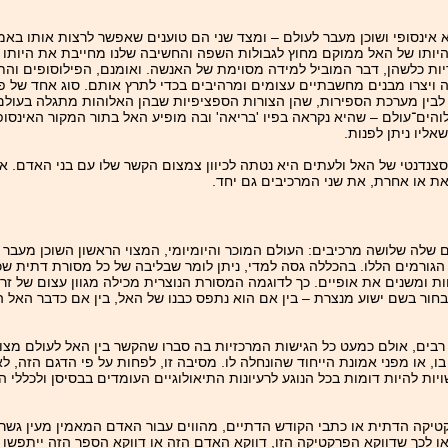
אינסופי ושוכן מעבר לעולם – ומצד שני הם טוענים שאפשר לרצות אותו באמצ
יותו של האל ממוקם מחוץ לגבולות השפה והחשיבה שלנו מחייבת את היותו ב
ריות כלשהן, דבר המוביל למידה מסוימת של האנשה. ואומנם, הפילוסופים והת
 ויצרו מבנים מחשבתיים עצומים ומרהיבים בכדי לתרץ אותם. סוג אחד של פ
לבין מערכת הספירות, שהן הצורות הספציפיות שבהן האלוהות מתגלה בעולם.
הים־עולם – שהיא נקראה בפיו 'בריאה' ובה מופיע האל בתור המקור האינסופי
ליו ניתן לפנות.
נסצנדנטי של האל ולעתים היא נטתה לכיוון צמצום הקשר שלו עם בני האדם. 
את או אחרת, את שני המרכיבים גם יחד.
לה שלושה מרכיבים: העולם המוכר והיומיומי, המצוי הראשון השוכן מעבר ל
הגורמים הללו. בהכללה גסה למדי, ניתן לומר שבליבה של כל מסורת דתית שכ
 ומשנים את אופיים. כך לדוגמה המסורת הנוצרית מכילה מגוון עצום של זר
ור בשם ישוע מנצרת – בין אם הוא נתפס כבנו של האל, בין אם כדבר האל 
בים, אולם כמעט כל הגישות המרכזיות בה סברו שהקשר בין האל לעולם מצוי
ו, או מפני אמונת הייחוד שהונחלה לו. מסיבה זו, לפחות על פי הדגם הזה, לא
יות להיות דומות בכל הנוגע לרעיונות התיאולוגיים העומדים בבסיסן ולכללי ה
טיקה הדתית או כתבי הקודש הדתיים, מהווים עבור האדם המאמין מעין גש
או לכך שדווקא הפרקטיקה הזו, דווקא האדם הזה או דווקא הספר הזה ייתפשו 