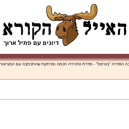
ע וטלוויזיה לשנת 2006 שנערך לאחרונה, כיכבה הסדרה "בטיפול" - סדרת טלוויזיה חכמה ומרתקת