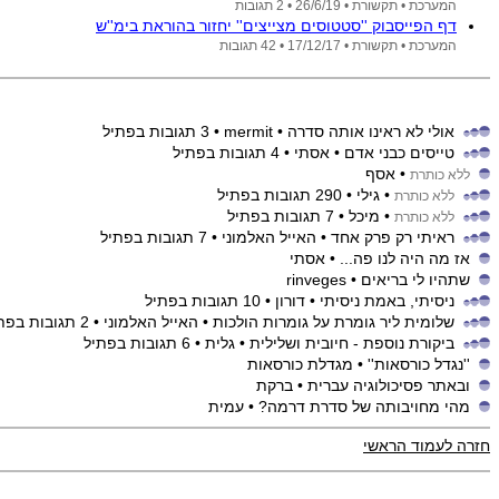
המערכת •
תקשורת •
26/6/19
• 2 תגובות
דף הפייסבוק ''סטטוסים מצייצים'' יחזור בהוראת בימ''ש
המערכת •
תקשורת •
17/12/17
• 42 תגובות
אולי לא ראינו אותה סדרה
• mermit
• 3 תגובות בפתיל
טייסים כבני אדם
• אסתי
• 4 תגובות בפתיל
• אסף
ללא כותרת
• גילי
• 290 תגובות בפתיל
ללא כותרת
• מיכל
• 7 תגובות בפתיל
ללא כותרת
ראיתי רק פרק אחד
• האייל האלמוני
• 7 תגובות בפתיל
אז מה היה לנו פה...
• אסתי
שתהיו לי בריאים
• rinveges
ניסיתי, באמת ניסיתי
• דורון
• 10 תגובות בפתיל
שלומית ליר גומרת על גומרות הולכות
• האייל האלמוני
• 2 תגובות בפתיל
ביקורת נוספת - חיובית ושלילית
• גלית
• 6 תגובות בפתיל
''נגדל כורסאות''
• מגדלת כורסאות
ובאתר פסיכולוגיה עברית
• ברקת
מהי מחויבותה של סדרת דרמה?
• עמית
חזרה לעמוד הראשי