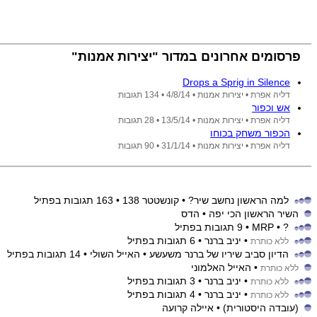
פרסומים אחרונים במדור "יצירות אמנות"
Drops a Sprig in Silence
דליה אפרת •
יצירות אמנות •
4/8/14
• 134 תגובות
אש וכפור
דליה אפרת •
יצירות אמנות •
13/5/14
• 28 תגובות
הכפור משחק בכוחו
דליה אפרת •
יצירות אמנות •
31/1/14
• 90 תגובות
למה הראשון נחשב שיר?
• קונשטטר 138
• 163 תגובות בפתיל
השיר הראשון הכי יפה
• הדס
?
• MRP
• 9 תגובות בפתיל
• יניב ברנר
• 6 תגובות בפתיל
ללא כותרת
הדיון סביב שיריו של ברנר משעשע
• האייל השולי
• 14 תגובות בפתיל
• האייל האלמוני
ללא כותרת
• יניב ברנר
• 3 תגובות בפתיל
ללא כותרת
• יניב ברנר
• 4 תגובות בפתיל
ללא כותרת
(עובדה היסטורית)
• איילה קרועה