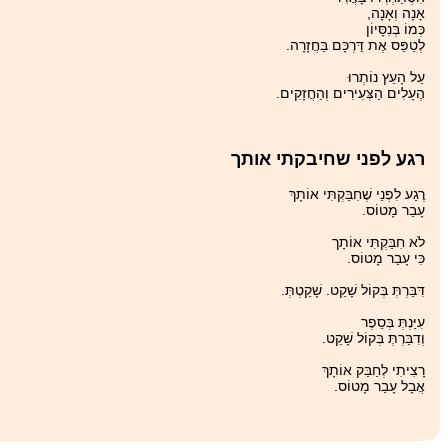
אָנָה וְאָנָה,
כְּמוֹ בְּנִסָּיוֹן
לְטַפֵּס אֶת דַּרְכָּם בַּחֲזָרָה.
עַל הָעֵץ נוֹתְרוּ
הֶעָלִים הַצְּעִירִים וְהַחֲזָקִים.
רגע לפני שחיבקתי אותך
רֶגַע לִפְנֵי שֶׁחִבַּקְתִּי אוֹתָךְ
עָבַר מָטוֹס.
לֹא חִבַּקְתִּי אוֹתָך
כִּי עָבַר מָטוֹס.
דִּבַּרְתְּ בְּקוֹל שָׁקֵט. שָׁקַטְתְּ.
עִיַּנְתְּ בְּסֵפֶר
וְדִבַּרְתְּ בְּקוֹל שָׁקֵט.
רָצִיתִי לְחַבֵּק אוֹתָךְ
אֲבָל עָבַר מָטוֹס.