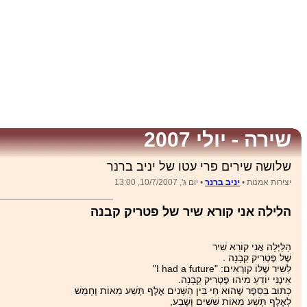
שירה - יולי 2007
שלושה שירים פרי עטו של יניב ברנר
יצירות אמנות •
יניב ברנר
• יום ג', 10/7/2007, 13:00
הלילה אני קורא שיר של פטריק קבנה
הַלַּיְלָה אֲנִי קוֹרֵא שִׁיר
שֶׁל פֶּטְרִיק קַבָנָה .
לַשִּׁיר שֶׁלּוֹ קוֹרְאִים: "I had a future"
אֵינֶנִּי יוֹדֵעַ מִיהוּ פֶּטְרִיק קַבָנָה.
כָּתוּב בַּסֵּפֶר שֶׁהוּא חַי בֵּין הַשָּׁנִים אֶלֶף תְּשַׁע מֵאוֹת וְחָמֵשׁ
לְאֶלֶף תְּשַׁע מֵאוֹת שִׁשִּׁים וְשֶׁבַע,