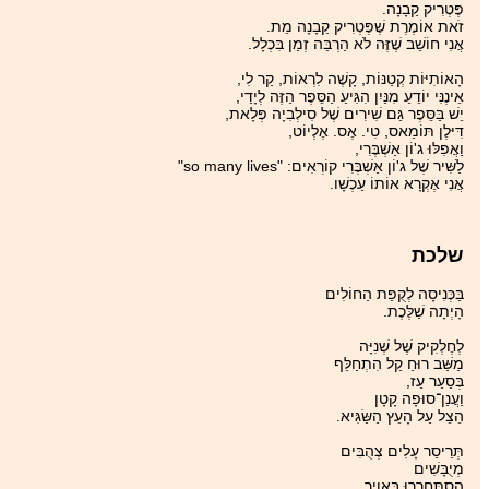
פֶּטְרִיק קַבָנָה.
זֹאת אוֹמֶרֶת שֶׁפֶּטְרִיק קַבָנָה מֵת.
אֲנִי חוֹשֵׁב שֶׁזֶּה לֹא הַרְבֵּה זְמַן בִּכְלָל.
הָאוֹתִיּוֹת קְטַנּוֹת, קָשֶׁה לִרְאוֹת, קַר לִי,
אֵינֶנִּי יוֹדֵעַ מִנַּיִן הִגִּיעַ הַסֵּפֶר הַזֶּה לְיָדַי,
יֵשׁ בַּסֵּפֶר גַּם שִׁירִים שֶׁל סִילְבִיָה פְּלָאת,
דִּיּלֶן תּוֹמַאס, טִי. אֶס. אֶלְיוֹט,
וַאֲפִלּוּ ג'וֹן אַשְׁבֶּרִי,
לַשִּׁיר שֶׁל ג'וֹן אַשְׁבֶּרִי קוֹרְאִים: "so many lives"
אֲנִי אֶקְרָא אוֹתוֹ עַכְשָׁו.
שלכת
בַּכְּנִיסָה לְקֻפַּת הַחוֹלִים
הָיְתָה שַׁלֶּכֶת.
לְחֶלְקִיק שֶׁל שְׁנִיָּה
מַשַּׁב רוּחַ קַל הִתְחַלֵּף
בְּסַעַר עַז,
וַעֲנַן־סוּפָה קָטָן
הֵצֵל עַל הָעֵץ הַשַּׂגִּיא.
תְּרֵיסַר עָלִים צְהֻבִּים
מְיֻבָּשִׁים
הִסְתַּחְרְרוּ בָּאֲוִיר