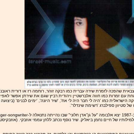
אית שהפכה לזמרת שירה עברית כמו רבקה זוהר, רוחמה רז או דורית ראובני.
אחת עם זמרות כמו חווה אלברשטיין ויהודית רביץ שגם את שירתן אפשר לאפיין
שראלית כמו 'היה לי חבר היה לי אח', 'שיר היונה', 'ימים לבנים' (ביצועה
 של סטיוון ספילברג 'רשימת שינדלר'.
 למילותיו של חיים נחמן ביאליק. שיר נוסף נכתב ללחן עממי אוזבקי. (אוזבק