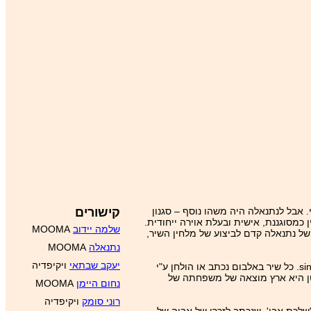
 אבל לנתנאלה היה משהו נוסף – סגנון
קישורים
 כמסוגננת, אישית ובעלת אוירה ייחודית.
שלמה יידוב
MOOMA
 של נתנאלה קדם לביצוע של מלחין השיר,
נתנאלה
MOOMA
יעקב שבתאי
ויקיפדיה
באמצע שנות ה-‏80 חזרה נתנאלה לארץ לאחר שהות בת כעשור בשוודיה. ב-‏1987 יצא אלבומה "על גן־אדן חלוני" שבו נהייתה נתנאלה ל-singer-songwriter. כל שיר באלבום נכתב או הולחן ע"י
יסטן היא ארץ מוצאה של משפחתה של
נחום היימן
MOOMA
רוני סומק
ויקיפדיה