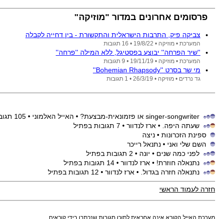
פרסומים אחרונים במדור "מוזיקה"
צביקה פיק, התרבות הישראלית והתקשורת - בין דחייה לקבלה
המערכת •
מוזיקה •
19/8/22
• 16 תגובות
''שיר הפרחה'' יבוצע בפסטיגל, ללא המילה ''פרחה''
המערכת •
מוזיקה •
19/11/19
• 9 תגובות
מי שר בסרט ''Bohemian Rhapsody''
גד נרדים •
מוזיקה •
26/3/19
• 1 תגובות
singer-songwriter או פזמונאית-מבצעת?
• האייל האלמוני
• 105 תגובות בפתיל
שעתה היפה.
• ארז לנדוור
• 7 תגובות בפתיל
ספינת הזכרונות
• ניצה
השם שלי ואני
• נתנאל רייכר
לפני כמה שנים
• יונה
• 2 תגובות בפתיל
נתנאלה חוזרת!
• ארז לנדוור
• 14 תגובות בפתיל
נתנאלה חזרה בגדול.
• ארז לנדוור
• 12 תגובות בפתיל
חזרה לעמוד הראשי
מערכת האייל הקורא אינה אחראית לתוכן תגובות שנכתבו בידי קוראים