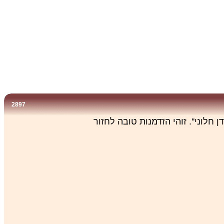
2897
לוני''. זוהי הזדמנות טובה לחזור