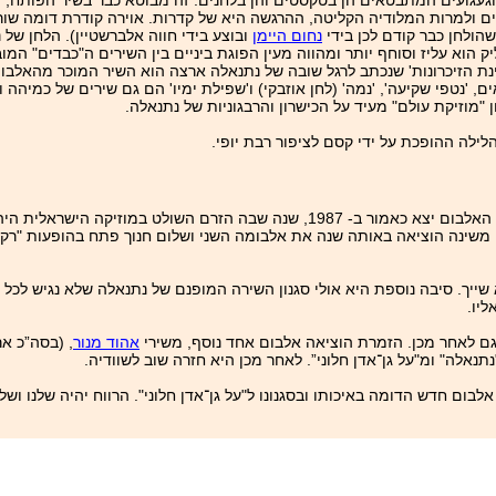
וגעגועים המתבטאים הן בטקסטים והן בלחנים. זה מבוטא כבר בשיר הפותח, '
 ולמרות המלודיה הקליטה, ההרגשה היא של קדרות. אוירה קודרת דומה שורה 
שהולחן כבר קודם לכן בידי
נחום היימן
ובוצע בידי חווה אלברשטיין). הלחן של 
הוא עליז וסוחף יותר ומהווה מעין הפוגת ביניים בין השירים ה"כבדים" המו
נת הזיכרונות' שנכתב לרגל שובה של נתנאלה ארצה הוא השיר המוכר מהאלבום
 שיריה משנות ה-‏70. שלושת השירים הבאים, 'נטפי שקיעה', 'נמה' (לחן אוזבקי) ו'שפילת ימיו' הם גם שירי
 "מוזיקת עולם" מעיד על הכישרון והרבגוניות של נתנאלה.
לה ההופכת על ידי קסם לציפור רבת יופי.
מדוע לא זכה האלבום ליחס יותר בולט ולמעמד של קלאסיקה, אז או מאז? האלבום יצא כאמור ב- 1987, ש
היימן. משינה הוציאה באותה שנה את אלבומה השני ושלום חנוך פתח בהופעות "
א שייך. סיבה נוספת היא אולי סגנון השירה המופנם של נתנאלה שלא נגיש לכל 
יו.
ם לאחר מכן. הזמרת הוציאה אלבום אחד נוסף, משירי
אהוד מנור
, (בסה”כ א
אלה" ומ"על גן־אדן חלוני”. לאחר מכן היא חזרה שוב לשוודיה.
בום חדש הדומה באיכותו ובסגנונו ל"על גן־אדן חלוני". הרווח יהיה שלנו ושל