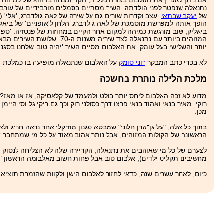
אם ניתן לאפיין את האלבום בצורה כללית, הקו המנחה בו הוא של כמיהה 
נתנאלה שנפטר לפני הולדתה. השיר מסתיים בסמלים מורבידיים של עורבים
של
יעקב שבתאי
. עצב וקדרות שורים גם על שירה של לאה גולדברג, 'אלי' (
הופך אותה למפרשת מוסמכת של לאה גולדברג. הלחן ל'אופניים' של ביאליק 
ביאליק, שוב מורגשת כמיהה למקום אחר הקיים במחוזות של פנטזיה. 'ספי
המזוהים ביותר עם נתנאלה לצד
יותר והשלישי בעל עומק. את האלבום מסיים השיר 'יהיה טוב' שלחנו בסגנון
לא בכדי כתב המבקר
רוני סומק
על האלבום שנתנאלה מופיעה בו כמלכת הלי
מלכת הלילה נותרת בחשכה
רוקי. מאיר בנאי ואהוד בנאי פרצו דרך כסולני רוק וכך גם ריקי גל וסי 
מכן.
בתוך כל אלה, "על גן־אדן חלוני" שמבטא סגנון מוזיקלי אחר נראה חריג ול
הראשונה של הקולות המזוהים, אבל נותר אהוב מאוד על כל מי שמתחבר אל
לצערם של כל מי שאוהבים את נתנאלה, הקריירה שלה לא הצליחה לנסוק ג
מחשיבים תקליט ילדים), אלבום טוב אבל פחות חשוב מאלבומה הראשון "נתנ
כיום, לאחר עשרים שנה, כדאי לחזור לאלבום הישן ולקוות שהזמרת תוציא אל