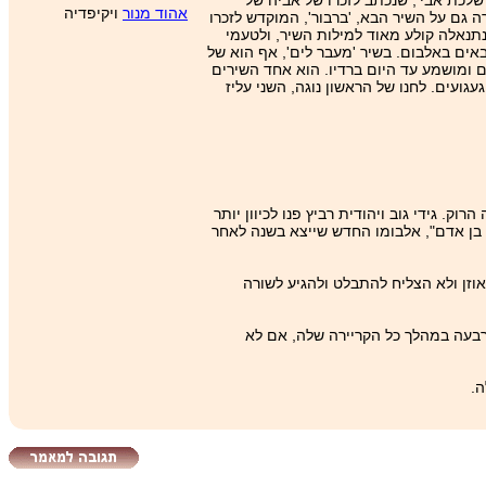
שלכת אבי', שנכתב לזכרו של אביה של
אהוד מנור
ויקיפדיה
גם על השיר הבא, 'ברבור', המוקדש לזכרו
נתנאלה קולע מאוד למילות השיר, ולטעמי
באים באלבום. בשיר 'מעבר לים', אף הוא של
 ומושמע עד היום ברדיו. הוא אחד השירים
ם של כמיהה וגעגועים. לחנו של הראשון נוגה, השני עליז
נה שבה הזרם השולט במוזיקה הישראלית היה הרוק. גידי גוב ויהודית רביץ פנו לכיוון יותר
רק בן אדם", אלבומו החדש שייצא בשנה לאחר
אוזן ולא הצליח להתבלט ולהגיע לשורה
רבעה במהלך כל הקריירה שלה, אם לא
ה.