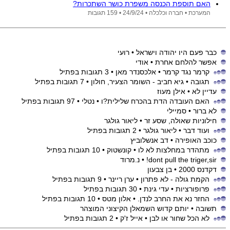
האם תוספת הכנסה משפרת כושר השתכרות?
המערכת •
חברה וכלכלה •
24/9/24
• 159 תגובות
כבר פעם היו יהודה וישראל
• רועי
אפשר להלחם אחרת
• אודי
קרמר נגד קרמר
• אלכסנדר מאן
• 3 תגובות בפתיל
תגובה
• גיא חביב - השומר הצעיר, חולון
• 7 תגובות בפתיל
עדיין לא
• אילן מעוז
האם העובדה הדת בהכרח שלילית?ו
• נטלי
• 97 תגובות בפתיל
לא ברור
• סמיילי
חילוניות שאולה, שסע זר
• ליאור גולגר
ועוד דבר
• ליאור גולגר
• 2 תגובות בפתיל
כוכב האופירה
• דב אנשלוביץ
מתהדר במחלצות לא לו
• קונשטוק
• 10 תגובות בפתיל
dont pull the triger,sir!
• נ.מרוד
דקדנס 2000
• בן צבעון
הקמת גולה - לא פתרון
• ערן ריינר
• 9 תגובות בפתיל
פרופורציות
• עדי גינת
• 30 תגובות בפתיל
החזר נא את החרב לנדן.
• אלון מטס
• 10 תגובות בפתיל
תשובה
• יותם קדוש השמאלן הקיצוני המוצהר
לא הכל שחור או לבן
• אייל ז'ק
• 2 תגובות בפתיל