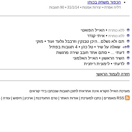
הכפור משחק בכוחו
דליה אפרת •
יצירות אמנות •
31/1/14
• 90 תגובות
• האייל הפואטי
ללא כותרת
• איתי קנדר
ללא כותרת
תם ולא נשלם...היכן טבנקין וזרבבל גלעד ועוד
• מוקי
שאלה על שיר
• טל כהן
• 4 תגובות בפתיל
דעתי ...
• סתם אחד חובב שירה מרגשת
השיר הראשון
• האייל האלמוני
לדעתי
• לימונית ריחנית
חזרה לעמוד הראשי
מערכת האייל הקורא אינה אחראית לתוכן תגובות שנכתבו בידי קוראים
RSS מאמרים
|
כתבו למערכת
|
אודות האתר
|
טרם התעדכנת
|
ארכיון
|
חיפוש
|
עזרה
|
ת