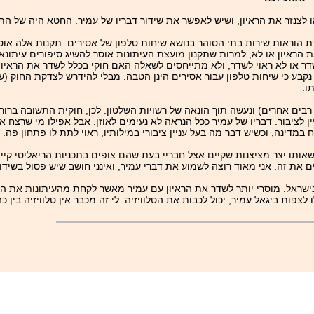
לצנזר את הראיון, ושיש לאפשר את שידור דבריו של עמיר. החטא היה של הת
 הוראות שירות בתי הסוהר בנושא שיחות טלפון של אסירים. תקנות אלה אוס
ראיון או לא, למרות שתקנון מועצת העיתונות אוסר להשיג סיפורים עיתונאיי
דר או לא ראוי לשדר, ולא מתייחסים לשאלה האם חוקי בכלל לשדר את הראיון
בו נקבע כי שיחות טלפון עבור אסירים הינן הטבה. מבלי להידרש לצדקת החוק
ו.
ם רבים אחרים) ונעשה תוך הונאה של רשויות השלטון. לכן, חוקית התשובה ברו
ין לציבור. דבריו של עמיר ככל הנראה לא נעימים לאוזן. אבל אפילו מי שרצ
ח במדינה, וכשיש דבר מה בעל עניין ציבורי במילותיו, ראוי לתת לו פתחון פה.
ת שאותו יצר מציצנות שקיים אצל חבריי בעת שהם צופים בתכניות הריאליטי קיים
ם את זה. אני מאוד רוצה לשמוע את דברי עמיר, ואינני חושב שיש פסול בשידו
ראל. מוסרי יותר לשדר את הראיון עם עמיר מאשר לקחת מהעיתונות את החיר
צפות ביגאל עמיר, יכול לכבות את הטלוויזיה. לי זה מכבר אין טלוויזיה בין כה