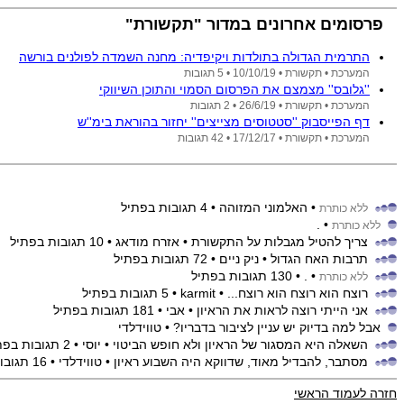
פרסומים אחרונים במדור "תקשורת"
התרמית הגדולה בתולדות ויקיפדיה: מחנה השמדה לפולנים בורשה
המערכת •
תקשורת •
10/10/19
• 5 תגובות
''גלובס'' מצמצם את הפרסום הסמוי והתוכן השיווקי
המערכת •
תקשורת •
26/6/19
• 2 תגובות
דף הפייסבוק ''סטטוסים מצייצים'' יחזור בהוראת בימ''ש
המערכת •
תקשורת •
17/12/17
• 42 תגובות
• האלמוני המזוהה
• 4 תגובות בפתיל
ללא כותרת
• .
ללא כותרת
צריך להטיל מגבלות על התקשורת
• אזרח מודאג
• 10 תגובות בפתיל
תרבות האח הגדול
• ניק ניים
• 72 תגובות בפתיל
• .
• 130 תגובות בפתיל
ללא כותרת
רוצח הוא רוצח הוא רוצח...
• karmit
• 5 תגובות בפתיל
אני הייתי רוצה לראות את הראיון
• אבי
• 181 תגובות בפתיל
אבל למה בדיוק יש עניין לציבור בדבריו?
• טווידלדי
השאלה היא המסגור של הראיון ולא חופש הביטוי
• יוסי
• 2 תגובות בפתיל
מסתבר, להבדיל מאוד, שדווקא היה השבוע ראיון
• טווידלדי
• 16 תגובות בפתיל
חזרה לעמוד הראשי