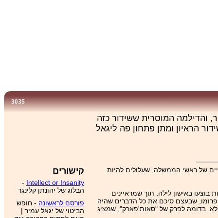
3035
ור, והדילמה המוסרית ששידור כזה
ור הראיון ומתן פתחון פה ליגאל
יים של ראשי הממשלה, שעלולים להיות
קישורים
-
Intellect or Insanity
הבלוג של יהונתן קלינגר
ת בוצעו באישון לילה, תוך שמראיינים
 פרומו, שבעצם סיכם את כל הדברים שהיה
פורסם לראשונה
- חופש
 לא. בדומה לפרק של "סאות'פארק", שמציג
הביטוי של יגאל עמיר |