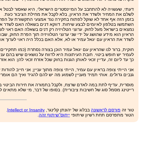
דעתי, שעשויה לא להתחבב על המיינסטרים הישראלי, היא שאסור לבטל או 
לשלם את המחיר ולשדר את הראיון, בלא לקבל את מחילת הציבור כעת.
בזמן הזה אף אחד לא שוקל לפתוח בחקירה נגד אמצעי התקשורת על הפרת
השתמשו בטלפון לאיומים לבצע שיחות. דווקא דנים בשאלה האם לשדר את ה
נמצאים בישראל מעל לחוק. ערוצי הטלויזיה רק דנים בשאלה האם ראוי לש
הראיון הוא מידע שהושג על ידי שני ערוצי הטלוויזיה תוך הפרת החוק, ש
לשדר את הראיון עם יגאל עמיר או לא, אלא האם בכלל היה ראוי לערוך אות
חוקית, ברור לנו שהראיון עם יגאל עמיר הוכן בצורה נסתרת (כמו תחקירי
לעמיר יש חופש ביטוי. חובת העיתונות היא לדווח על נושאים שיש בהם עני
כך עד ליום זה, עדיין זכאי לאותן הגנות בחוק שכל אזרח זכאי להן: הוא אזר
אני הייתי צופה בראיון עם עמיר, הייתי צופה מתוך עניין; אני חייב להודו
גנבים גדולים. אותי תמיד מעניין לשמוע מה יש להם להגיד ואיך הם אומרי
מוסרית, עדיף לתת במה לאדם שרצח, ולקבל בתמורה את חירות הביטוי ביש
רייטינג מסמל סוג של חשיבות ציבורית). בסופו של דבר, מי שלא מתאים לו ל
טור זה
פורסם לראשונה
בבלוג של יהונתן קלינגר,
Intellect or Insanity
.
הטור מתפרסם תחת רשיון שיתופי
ייחוס־שיתוף זהה
.