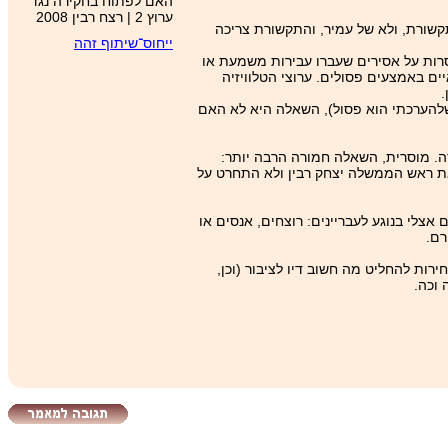
האם לפתוח בחקירה נגד
ערוץ 2 | רצח רבין 2008‬
קשורת, ולא של עמיר, והתקשורת צריכה
ייחוס־שיתוף זהה
רות על אסירים שעברו עבירות משמעת או
ם באמצעים פסולים. ערוצי הטלוויזיה
.
 (שלהערכתי הוא פסול), השאלה היא לא האם
רה. מוסרית, השאלה חמורה הרבה יותר:
ח את ראש הממשלה יצחק רבין ולא התחרט על
 אצלי בנוגע לעבריינים: רוצחים, אנסים או
רם.
ות להחליט מה חשוב דיו לציבור (וכן,
 וכה.