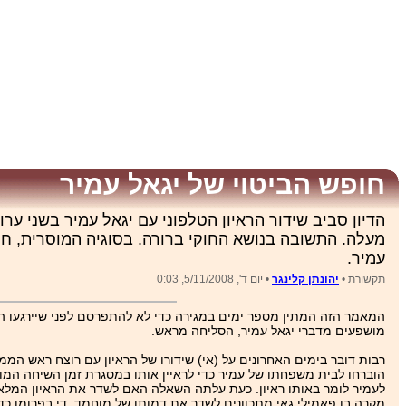
חופש הביטוי של יגאל עמיר
הדיון סביב שידור הראיון הטלפוני עם יגאל עמיר בשני ערו
מעלה. התשובה בנושא החוקי ברורה. בסוגיה המוסרית, חר
עמיר.
תקשורת •
יהונתן קלינגר
• יום ד', 5/11/2008, 0:03
המאמר הזה המתין מספר ימים במגירה כדי לא להתפרסם לפני שיירגעו הר
מושפעים מדברי יגאל עמיר, הסליחה מראש.
רבות דובר בימים האחרונים על (אי) שידורו של הראיון עם רוצח ראש הממשל
הוברחו לבית משפחתו של עמיר כדי לראיין אותו במסגרת זמן השיחה המו
לעמיר לומר באותו ראיון. כעת עלתה השאלה האם לשדר את הראיון המלא א
מקרה בו פאמילי גאי מתכוונים לשדר את דמותו של מוחמד, די בפרומו כדי