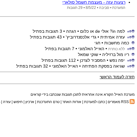
רצעות עזה - מעצמת חשמל סולארי
המערכת •
סביבה •
8/5/22
• 29 תגובות
למה in? אולי de או כלום
• הגהה
• 3 תגובות בפתיל
עזרה אמיתית
• גדי אלכסנדרוביץ'
• 43 תגובות בפתיל
כמה מחשבות
• חגי
• האייל האלמוני
• 7 תגובות בפתיל
ללא כותרת
ריו מול ברזיליה
• שוקי שמאל
יפה נפש
• המסביר לצרכן
• 112 תגובות בפתיל
שגיאה בפסקת הפתיחה
• האייל האלמוני
• 32 תגובות בפתיל
חזרה לעמוד הראשי
מערכת האייל הקורא אינה אחראית לתוכן תגובות שנכתבו בידי קוראים
RSS מאמרים
|
כתבו למערכת
|
אודות האתר
|
טרם התעדכנת
|
ארכיון
|
חיפוש
|
עזרה
|
ת