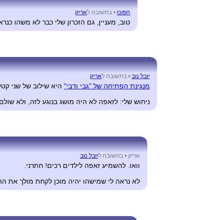
הפונז
•
בתשובה ל
אריק
טוב, מעניין, גם הזכרון שלי כבר לא משהו כנרא
יובל נוב
•
בתשובה ל
אריק
מנגינת הפתיחה של "גבי ודבי"
היא שילוב של שני קט
ניחוש שלי: לזאפה לא היה מושג בנוגע לזה, ולא שול
אריק •
בתשובה ל
יובל נוב
וואו. להשמיע זאפה לילדים רכים! חתרני.
לא נראה לי שמישהו יהיה מוכן לקחת מולך את ההי