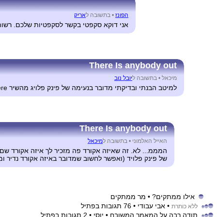
הפונז
•
בתשובה ל
אריק
אני דוקא סקפטי בקשר לסקפטיות שלכם. רשות 
There Is anybody out
מיכאל •
בתשובה ל
יובל נוב
למיטב הבנתי ובדיקתי מדובר בנעימה של פינק פלויג מהשיר is anybody out there
There Is anybody out
האייל האלמוני •
בתשובה ל
מיכאל
המממ... לא. זה שאיזה אקורד פה מזכיר לך איזה אקורד שם
של פינק פלויד (ואפשר לחשוב שמדובר באיזה אקורד נדיר ומשו
אילו ממתקים?
• מר ממתקים
• אבי עבודי
• 76 תגובות בפתיל
ללא כותרת
תודה רבה על המאמר המשובח
• יוסי
• 2 תגובות בפתיל