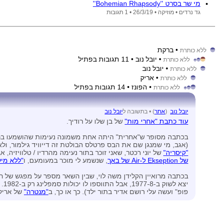
מי שר בסרט ''Bohemian Rhapsody''
גד נרדים •
מוזיקה •
26/3/19
• 1 תגובות
• ברקת
ללא כותרת
• יובל נוב
• 11 תגובות בפתיל
ללא כותרת
• יובל נוב
ללא כותרת
• אריק
ללא כותרת
• הפונז
• 14 תגובות בפתיל
ללא כותרת
יובל נוב
(
אתר
) •
בתשובה ל
יובל נוב
עוד כתבת "אחרי מות"
של בן שלו על רודיך.
בכתבה מסופר ש"אחרית" היתה אחת משמונה נעימות שהושמעו ברוט
(אגב, מי שמנגן שם את הבס פרטלס הבולטת זה דייוויד גילמור, ולא
"קיסריה"
של יוני רכטר, שאני זוכר בתור נעימה מהרדיו / טלוויזי
של Ekseption ל-Air של באך
, שנשמע לי מוכר במעומעם, ו
"ללא מיל
בכתבה מרואיין הקלידן משה לוי, שבין השאר מספר על מפגש של רודי
יצא לשוק ב-‏1977-8, אבל התווספו לו יכולות סמפלינג רק ב-‏1982. למיטב ידיעתי הסמפלר המסחרי הראשון היה הפיירלייט, שהושק ב-‏1979 (אני התוודעתי אליו דרך
פופ" ועשה עלי רושם אדיר בתור ילד). כך או כך, ב
"מנטרה"
של אריק 