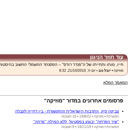
עוד חוזר הניגון
חייו, מותו ותחייתו של ה"פנדר רודס" – הפסנתר החשמלי החשוב בהיסטורי
מוזיקה •
יובל נוב •
יום ה', 21/10/2010, 8:32
המאמר המלא
פרסומים אחרונים במדור "מוזיקה"
צביקה פיק, התרבות הישראלית והתקשורת - בין דחייה לקבלה
המערכת •
מוזיקה •
19/8/22
• 16 תגובות
''שיר הפרחה'' יבוצע בפסטיגל, ללא המילה ''פרחה''
המערכת •
מוזיקה •
19/11/19
• 9 תגובות