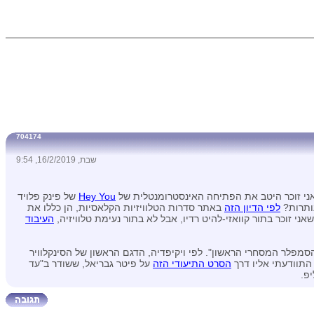
704174
שבת, 16/2/2019, 9:54
ני זוכר היטב את הפתיחה האינסטרומנטלית של
Hey You
של פינק פלויד
נותרות?
לפי הדיון הזה
באתר סדרות הטלוויזיות הקלאסיות, הן כללו את
ני זוכר בתור קוואזי-להיט רדיו, אבל לא בתור נעימת טלוויזיה,
העיבוד
הסמפלר המסחרי הראשון". לפי ויקיפדיה, הדגם הראשון של הסינקלוויר
הסרט התיעודי הזה
על פיטר גבריאל, ששודר ב"עד
יפ.