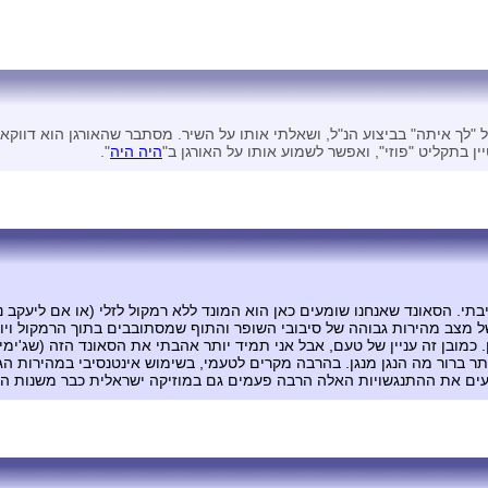
 איתה" בביצוע הנ"ל, ושאלתי אותו על השיר. מסתבר שהאורגן הוא דווקא כן
ין בתקליט "פוזי", ואפשר לשמוע אותו על האורגן ב"
היה היה
".
Chorale שהוא מצב מהירות נמוכה, או מצב Tremolo של מצב מהירות גבוהה של סיבובי השופר והתוף שמ
 כמובן זה עניין של טעם, אבל אני תמיד יותר אהבתי את הסאונד הזה (שג'ימי 
יותר ברור מה הנגן מנגן. בהרבה מקרים לטעמי, בשימוש אינטנסיבי במהירות ה
בה פעמים גם במוזיקה ישראלית כבר משנות ה-‏70 ובטח בשני עשורים האחרונים שה-Nordים נמצאים בכל מקום..