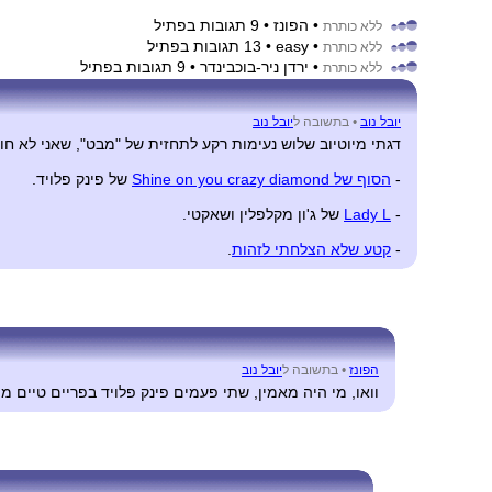
• הפונז
• 9 תגובות בפתיל
ללא כותרת
• easy
• 13 תגובות בפתיל
ללא כותרת
• ירדן ניר-בוכבינדר
• 9 תגובות בפתיל
ללא כותרת
יובל נוב
•
בתשובה ל
יובל נוב
דגתי מיוטיוב שלוש נעימות רקע לתחזית של "מבט", שאני לא חוש
-
הסוף של Shine on you crazy diamond
של פינק פלויד.
-
Lady L
של ג'ון מקלפלין ושאקטי.
-
קטע שלא הצלחתי לזהות
.
הפונז
•
בתשובה ל
יובל נוב
וואו, מי היה מאמין, שתי פעמים פינק פלויד בפריים טיים מול 90% אחוזי צפייה. שא