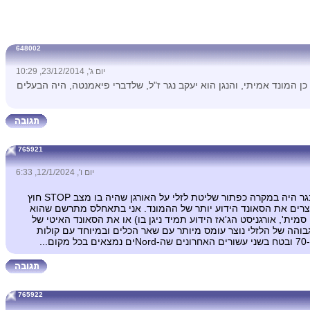
648002
יום ג', 23/12/2014, 10:29
 המונד אמיתי, והנגן הוא יעקב נגר ז"ל, שלדברי פיאמנטה, היה הבעלים
765921
יום ו', 12/1/2024, 6:33
זה בהחלט אורגן המונד. אני חי בארה"ב ויש המון כאלה בסביבתי. הסאונד שאנחנו שומעים כאן הוא המונד ללא רמקול לזלי (או אם ליעקב נגר היה במקרה כפתור שליטת לזלי על האורגן שהיה בו מצב STOP חוץ
סתובבים בתוך הרמקול ויוצרים את הסאונד הידוע יותר של ההמונד. אני בתאחלס מתרשם שהוא
סמית', אורגניסט הג'אז הידוע תמיד ניגן בו) או את הסאונד האיטי של
גבוהה של הלזלי נוצר עומס מיותר עם שאר הכלים ובמיוחד עם קולות
.
765922