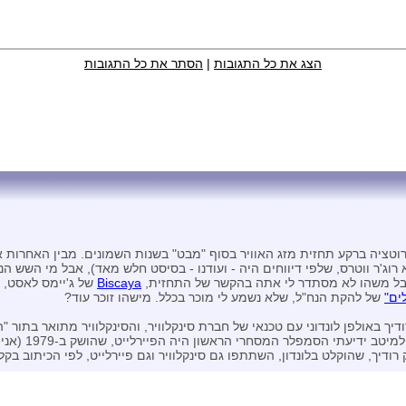
הצג את כל התגובות
|
הסתר את כל התגובות
ציה ברקע תחזית מזג האוויר בסוף "מבט" בשנות השמונים. מבין האחרות א
 רוג'ר ווטרס, שלפי דיווחים היה - ועודנו - בסיסט חלש מאד), אבל מי השש ה
ה, אבל משהו לא מסתדר לי אתה בהקשר של התחזית,
Biscaya
של ג'יימס לאסט, שא
ים"
של להקת הנח"ל, שלא נשמע לי מוכר בכלל. מישהו זוכר עוד?
ך באולפן לונדוני עם טכנאי של חברת סינקלוויר, והסינקלוויר מתואר בתור "
רודיך, שהוקלט בלונדון, השתתפו גם סינקלוויר וגם פיירלייט, לפי הכיתוב בקל