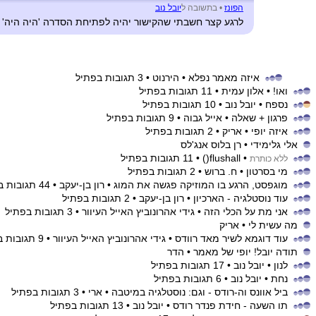
הפונז
•
בתשובה ל
יובל נוב
לרגע קצר חשבתי שהקישור יהיה לפתיחת הסדרה 'היה היה' ע
איזה מאמר נפלא
• הירנוט
• 3 תגובות בפתיל
ואו!
• אלון עמית
• 11 תגובות בפתיל
נספח
• יובל נוב
• 10 תגובות בפתיל
פרגון + שאלה
• אייל גבוה
• 9 תגובות בפתיל
איזה יופי
• אריק
• 2 תגובות בפתיל
אלי גלימידי
• רן בלוס אנג'לס
• flushall()
• 11 תגובות בפתיל
ללא כותרת
מי בסרטון
• ח. ברוש
• 2 תגובות בפתיל
מוגפסט, הרגע בו המוזיקה פגשה את המוג
• רון בן-יעקב
• 44 תגובות בפתיל
עוד נוסטלגיה - הארכיון
• רון בן-יעקב
• 2 תגובות בפתיל
אני מת על הכלי הזה
• גידי אהרונוביץ האייל העיוור
• 3 תגובות בפתיל
מה עשית לי
• אריק
עוד דוגמא לשיר מאד רוודס
• גידי אהרונוביץ האייל העיוור
• 9 תגובות בפתיל
תודה יובל! יופי של מאמר
• הדר
לנון
• יובל נוב
• 17 תגובות בפתיל
נחת
• יובל נוב
• 6 תגובות בפתיל
ביל אוונס וה-רודס - וגם: נוסטלגיה במיטבה
• ארי
• 3 תגובות בפתיל
תו השעה - חידת פנדר רודס
• יובל נוב
• 13 תגובות בפתיל