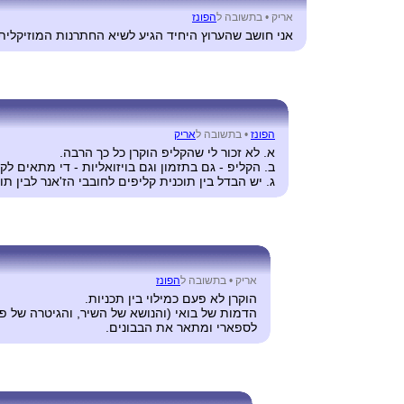
אריק •
בתשובה ל
הפונז
אני חושב שהערוץ היחיד הגיע לשיא החתרנות המוזיקלי
הפונז
•
בתשובה ל
אריק
א. לא זכור לי שהקליפ הוקרן כל כך הרבה.
ב. הקליפ - גם בתזמון וגם בויזואליות - די מתאים לק
ג. יש הבדל בין תוכנית קליפים לחובבי הז'אנר לבין ת
אריק •
בתשובה ל
הפונז
הוקרן לא פעם כמילוי בין תכניות.
הדמות של בואי (והנושא של השיר, והגיטרה של פרי
לספארי ומתאר את הבבונים.