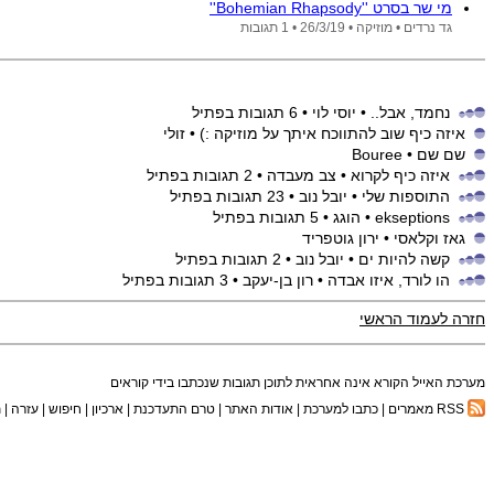
מי שר בסרט ''Bohemian Rhapsody''
גד נרדים •
מוזיקה •
26/3/19
• 1 תגובות
נחמד, אבל..
• יוסי לוי
• 6 תגובות בפתיל
איזה כיף שוב להתווכח איתך על מוזיקה :)
• זולי
שם שם
• Bouree
איזה כיף לקרוא
• צב מעבדה
• 2 תגובות בפתיל
התוספות שלי
• יובל נוב
• 23 תגובות בפתיל
ekseptions
• הוגג
• 5 תגובות בפתיל
גאז וקלאסי
• ירון גוטפריד
קשה להיות ים
• יובל נוב
• 2 תגובות בפתיל
הו לורד, איזו אבדה
• רון בן-יעקב
• 3 תגובות בפתיל
חזרה לעמוד הראשי
מערכת האייל הקורא אינה אחראית לתוכן תגובות שנכתבו בידי קוראים
RSS מאמרים
|
כתבו למערכת
|
אודות האתר
|
טרם התעדכנת
|
ארכיון
|
חיפוש
|
עזרה
|
ת