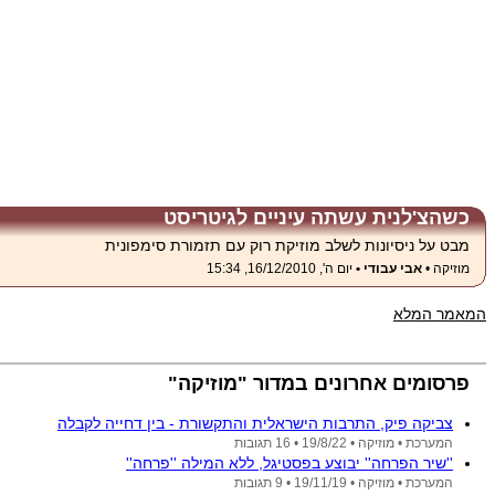
כשהצ'לנית עשתה עיניים לגיטריסט
מבט על ניסיונות לשלב מוזיקת רוק עם תזמורת סימפונית
מוזיקה •
אבי עבודי •
יום ה', 16/12/2010, 15:34
המאמר המלא
פרסומים אחרונים במדור "מוזיקה"
צביקה פיק, התרבות הישראלית והתקשורת - בין דחייה לקבלה
המערכת •
מוזיקה •
19/8/22
• 16 תגובות
''שיר הפרחה'' יבוצע בפסטיגל, ללא המילה ''פרחה''
המערכת •
מוזיקה •
19/11/19
• 9 תגובות