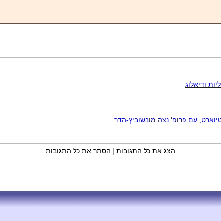
יות ודיאלוג
וארט, עם פרופ' נִצּה מובשוביץ-הדר
הצג את כל התגובות
|
הסתר את כל התגובות