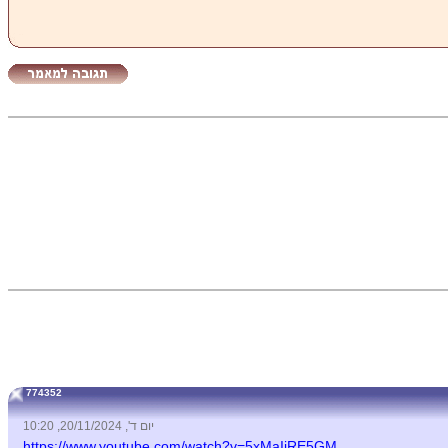
774352
יום ד', 20/11/2024, 10:20
https://www.youtube.com/watch?v=5xMaIiRE5GM