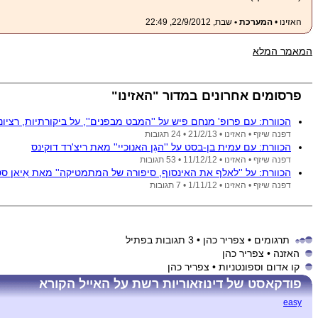
האזינו •
המערכת •
שבת, 22/9/2012, 22:49
המאמר המלא
פרסומים אחרונים במדור "האזינו"
הכוורת: עם פרופ' מנחם פיש על ''המבט מבפנים'', על ביקורתיות, רציונל
דפנה שיזף •
האזינו •
21/2/13
• 24 תגובות
הכוורת: עם עמית בן-בסט על ''הגֶן האנוכיי'' מאת ריצ'רד דוקינס
דפנה שיזף •
האזינו •
11/12/12
• 53 תגובות
הכוורת: על ''לאלף את האינסוף, סיפורה של המתמטיקה'' מאת אִיאן סטי
דפנה שיזף •
האזינו •
1/11/12
• 7 תגובות
תרגומים
• צפריר כהן
• 3 תגובות בפתיל
האזנה
• צפריר כהן
קו אדום וספונטניות
• צפריר כהן
פודקאסט של דינוזאוריות רשת על האייל הקורא
easy