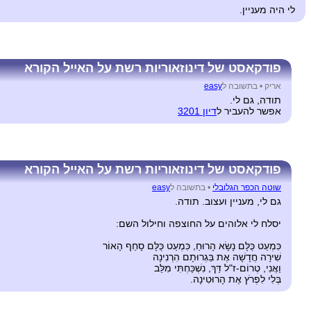
לי היה מעניין.
פודקאסט של דינוזאוריות רשת על האייל הקורא
אריק •
בתשובה ל
easy
תודה, גם לי.
אפשר להעביר ל
דיון 3201
פודקאסט של דינוזאוריות רשת על האייל הקורא
שוטה הכפר הגלובלי
•
בתשובה ל
easy
גם לי, מעניין ועצוב. תודה.
יסלח לי אלוהים על החוצפה וחילול השם:
כִּמְעַט כֻּלָּם נָשָׂא הָרוּחַ, כִּמְעַט כֻּלָּם סָחַף הָאוֹר
שִׁירָה חֲדָשָׁה אֶת בַּגְרוּתָם הִרְנִינָה
וַאֲנִי, טְרוֹם-ז"ל דַּךְ, נִשְׁכַּחְתִּי מִלֵּב
בְּלִי לִפְרֹץ אֶת הָרוּטִינָה.