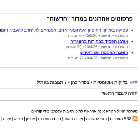
פרסומים אחרונים במדור "חדשות"
פסיקה בעליון: החיסיון העיתונאי יורחב, אסנהיים לא יחויב להעביר חו
המערכת •
חדשות •
25/5/26
• 0 תגובות
אורבן הפסיד בבחירות בהונגריה
המערכת •
חדשות •
13/4/26
• 99 תגובות
הושגה הפסקת אש באיראן
המערכת •
חדשות •
8/4/26
• 77 תגובות
בדיקות אוטומטיות
• צפריר כהן
• 7 תגובות בפתיל
חזרה לעמוד הראשי
מערכת האייל הקורא אינה אחראית לתוכן תגובות שנכתבו בידי קוראים
RSS מאמרים
|
כתבו למערכת
|
אודות האתר
|
טרם התעדכנת
|
ארכיון
|
חיפוש
|
עזרה
|
ת