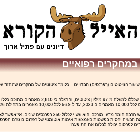
 במחקרים רפואיים
בכתב העת הרפואי The Lancet מתאר עלייה בשיעור הציטוטים (רפרנסים) הבדויים – כלומר ציטוטים של מחקר
ילת 2026.
לדברי ד"ר ניר רוגין, ממחברי המאמר: "במאמר רפואי של 30-40 עמודים יש ה
ים". אך לדבריו ניתן לפתור את הבעיה יחסית בפשטות באמצעות אימות אוטומטי של רפרנסים טר
ים לפרסום יכולה לבלום את התופעה".