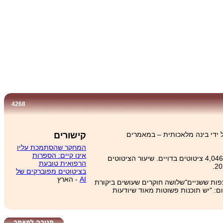
4268
ים ש"נהזו" על ידי בינה מלאכותית – במאמרים
קישורים
המחקר שהסתמכת עליו
אינו קיים: הספרות
במחקר המתואר במאמר נסקרו 2.5 מיליון מאמרים קליניים ופרה־קליניים, שכללו למעלה מ-‏97 מיליון ציטוטים, והתגלה כי 2,810 מאמרים מתוכם כללו 4,046 ציטוטים בדויים. שיעור הציטוטים
הרפואית טובעת
בציטוטים מפוברקים של
AI
- הארץ
רבה חומר מדעי מורכב והוא עשוי לכלול 250 רפרנסים שונים. אי־אפשר לצפות ששניים־שלושה חוקרים שעושים ביקורת
ם הפרסום: "יש תוכנות פשוטות מאוד שיודעות