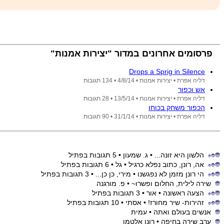
פרסומים אחרונים במדור "יצירות אמנות"
Drops a Sprig in Silence
דליה אפרת •
יצירות אמנות •
4/8/14
• 134 תגובות
אש וכפור
דליה אפרת •
יצירות אמנות •
13/5/14
• 28 תגובות
הכפור משחק בכוחו
דליה אפרת •
יצירות אמנות •
31/1/14
• 90 תגובות
הלשון היא זונה...
• ג. שמעון
• 5 תגובות בפתיל
אה, רונן, כתוב נפלא כרגיל
• גל
• 6 תגובות בפתיל
הי רונן מזמן לא נפגשנו
• מירי, כן כן...
• 3 תגובות בפתיל
שירה לילית, החלום ופשרו~
• פ. מורגנה
הצעה ראשונה
• אור
• 3 תגובות בפתיל
זהירות- שיר מחורז!
• אסתי
• 10 תגובות בפתיל
אנשים בעולם ואתה
• עמית
ערב שירה בחיפה
• רונן אלטמן