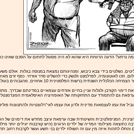
ה נרתע? הדעה הרווחת היא שהוא לא היה מסוגל לחתום על הסכם שאינו כולל
ליטים, נשלטים בידי צבא כיבוש, ומנהיגותם נמצאת במנוסה בגלות. אולם מ
, וזכו לאוטונומיה, לפרלמנט ולנשק כדי להשליט סדר אזרחי. כסף זרם מאירופ
 דימוי הקורבן ולגלות עניין בחיים אזרחים עצמאיים במדינתם שבדרך, מתח
ץ ערפאת גם להתמודד עם התחזקותה של האופוזיציה האיסלאמית הפונדמנטלי
ל את עמו לעצמאות מדינית ולדון את עצמו לאי־רלוונטיות ולהתנוונות פוליט
הצינית, המניפולטיבית והשיטתית שבה ערפאת עיצב מחדש את דימוים של הפ
רבה כתוצאה מצילומי המדיה של ילדים הרוגים (היש קורבנות יעילים יותר מי
החלו לתהות איזה מין עם זה השולח ילדים בני תשע ועשר לקרבות רחוב תחת