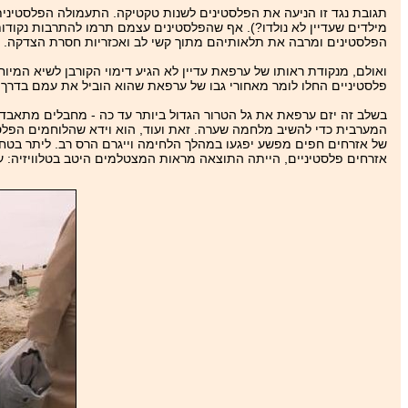
תגובת נגד זו הניעה את הפלסטינים לשנות טקטיקה. התעמולה הפלסטינית 
מילדים שעדיין לא נולדו?). אף שהפלסטינים עצמם תרמו להתרבות נקוד
הפלסטינים ומרבה את תלאותיהם מתוך קשי לב ואכזריות חסרת הצדקה.
ואולם, מנקודת ראותו של ערפאת עדיין לא הגיע דימוי הקורבן לשיא המיו
פלסטיניים החלו לומר מאחורי גבו של ערפאת שהוא הוביל את עמם בדרך 
בשלב זה יזם ערפאת את גל הטרור הגדול ביותר עד כה - מחבלים מתאבדי
המערבית כדי להשיב מלחמה שערה. זאת ועוד, הוא וידא שהלוחמים הפלס
של אזרחים חפים מפשע יפגעו במהלך הלחימה וייגרם הרס רב. ליתר בטחון
אזרחים פלסטיניים, הייתה התוצאה מראות המצטלמים היטב בטלוויזיה: ע