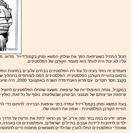
הכול התחיל כשערפאת הפך את שולחן המשא ומתן בקמפ־דיויד. מדוע, ממ
עליו לא יכול היה לוותר הוא מעמד הקורבן של הפלסטינים.
מעמדם זה נותר בעינו כל עוד חיו הפלסטינים בבתים עלובים במחנות הפ
כרסום בהוויית הקורבן הפלסטינית. הפלסטינים הפכו לשותפים בתהליך שלום
בקצב חסר תקדים. עם פרוץ האנתיפדה השניה באוקטובר 2000, היה שיעור הצמיחה הכלכלית השנתית ברשות הפלסטינית 10 אחוזים, מהגבוהים בעולם.
במקביל, צנחה הפופולריות של ערפאת. משעה שהחלו הפלסטינים להשיל את
ערפאת ועריצותם של מנגנוני הביטחון שבשליטתו. נוסף על כל זאת, נאל
בעת המשא ומתן בקמפ־דיויד עמדה בפני ערפאת הברירה: לחתום כדי להובי
הוויית הקורבן הפלסטינית - ועמה את דמותו שלו.
אנחנו יודעים במה בחר ומה אירע. אך מן הראוי לתת את הדעת על הדרך 
ילדים לרחובות ליידות אבנים בחיילים ישראלים, והפלסטינים זכו באהדה 
שאוהדי הפלסטינים החלו להבין שהילדים משמשים מחסות חיים לחמושים ו