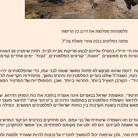
פלסטיניות מפלסות את דרכן בין הריסות
מחנה הפליטים בג'נין אחרי פעולת צה"ל.
 חיי חייליו בהטילו עליהם לבצע סריקות מבית לבית, תחת שיפציץ מן האווי
נורות מים מפוצצים. "זוועות," קוראים הפלסטינים, "טבח". ימים אחדים קודם
. דומה שהוא מבקש לא פחות מאשר שואה לבני עמו, כדי שהפלסטינים יהיו ז
כעת, כשצה"ל שולט בערים הפלסטיניות וההרס נמשך, מתמידות הקריאות לג'י
" - הקורבן האציל ביותר, ההרואי ביותר. ואכן, הפופולריות של המרטיר הפו
רטורי, האשמת ישראל בנאציזם אינה אוצרת בתוכה את כוח המחץ הדרוש, שכ
לתיאור השפלת הפלסטינים במחסומי הדרכים; ב"טיהור אתני" לתיאור מעצר ש
אש צולבת בשעת הקרבות בין כוחות ישראליים לפלסטינים חמושים. המילה ה
הודים חוו השמדה שיטתית של בני עמם. הם מחזיקים בכרטיס הביקור המרשים 
שי אשמה לגביהם. הם לא יפנו את מקומם למתחזים; איך אפשר להתקרבן יותר
ת מהי, ולכן ערפאת יכול להמשיך להכריז על נכונות להיות שאהיד ולנסות ו