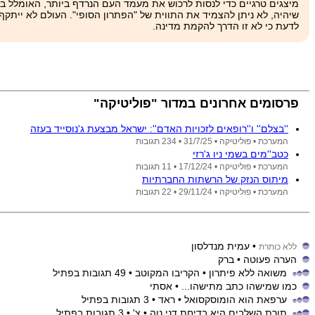
מיצגים טרגיים כדי לנסות לרכוש את מעמד העם הנרדף ביותר, האומלל ביו
שיהיה, לא ניתן להצמיד את התווית של "הפתרון הסופי". העולם לא ייתקף
לדעת כי לא זו הדרך להקמת מדינה.
פרסומים אחרונים במדור "פוליטיקה"
''בצלם'' ו''רופאים לזכויות האדם'': ישראל מבצעת ג'נוסייד בעזה
המערכת •
פוליטיקה •
31/7/25
• 234 תגובות
כטב''מים בשמי ניו ג'רזי
המערכת •
פוליטיקה •
17/12/24
• 11 תגובות
מיתוס הנזק של הרשתות החברתיות
המערכת •
פוליטיקה •
29/11/24
• 22 תגובות
• עמית מנדלסון
ללא כותרת
הערה פעוטה
• ברק
משואה ללא פיתרון
• הקריבו המקוטב
• 49 תגובות בפתיל
כמו שמישהו כתב מתישהו...
• אסתי
ערפאת הוא הומוסקסואל
• ראד
• 3 תגובות בפתיל
תורת השלבים היא בדיחת דני נוה
• צ'
• 3 תגובות בפתיל