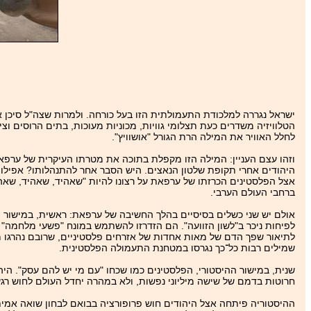
ישראל נגררה למלכודת התעמולתית הזו בעל כורחה. ולמרות שצה"ל סיכן את
הטלוויזיה משדרים כעת תצלומי גוויות, מכוניות מעוכות, בתים הרוסים וצי
לחלל האוויר את המילה הרת הגורל "אושוויץ".
וזהו עצם העניין: המילה הזו מקפלת בתוכה את מטרתו העיקרית של ערפאת
היהודים אחרי תקופת שלטון הנאצים. היש הסבר אחר להתנהלותו? אפילו 
אצל הפלסטינים הכרזתו של ערפאת על רצונו להיות "שאהיד, שאהיד, שאהיד
ברחבי העולם הערבי.
אולם יש שני כשלים בסיסיים בהלך החשיבה של ערפאת: ראשית, במישור ה
לפיחות ניכר ב"לשון הזוועה". הם הזדרזו להשתמש במונח "פשעי מלחמה" 
לתיאור שפך הדם של מאות אחדות של אזרחים פלסטיניים, שרובם נהרגו מ
שמילים רבות כל־כך נגרסו במטחנת התעמולה הפלסטינית.
שנית, במישור ההיסטורי, הפלסטינים כמו שכחו "עם מי יש להם עסק". הי
חרוטות בדמם של שישה מיליוני נפשות, ולא במהרה יחדל העולם לחוש רג
ההיסטוריה פיתחה אצל היהודים חוש פרופורציה בבואם לבחון שואה אמיתי