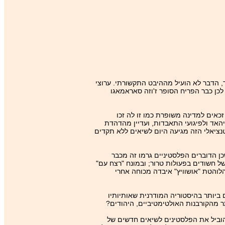
ר, הדבר לא הועיל מההיבט התקשורתי. ערוצי
 לכן כבר הפריח הסופר ז'וזה סאראמאגו
כאים למדינה משופרת כמו זו לה זכו
האד ולפיגועי התאבדות, ועדיין מהדהדת
טנציאלי הזה מגיעה היום לשיאים ללא תקדים
ן הדוברים הפלסטיניים גרמו זה מכבר
ל חשודים בפעולות טרור; ובמונח "רצח עם"
לוהטת "אושוויץ" איבדה מכוחה אחרי
ביותר בהיסטוריה המודרנית שאותיותיו
 מהקורבנות האולטימטיביים, היהודים?
להוביל את הפלסטינים לשיאים חדשים של