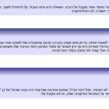
וני/ מוסרי אחר מקובל על רובינו. השאלה היא איפו הגבול. קל להתחיל לשקר
י השב"כ, לא הפוליטיקאי)
יך לעשות אותה, בדיוק שיש משהו (והרבה מהם) שהעבודה שלו לשכנע אותי שאם
הים? מטרתו היא אך ורק לשמור על גלגלי הארגון ויחסי הציבור שלו משומני
 אולי קצת יתר נמוכה בסדר העדיפויות.
א הצופה. אצל דובר צה"ל, שפעם אחרונה שבדקתי היה צבא ישראל ועל כן "ש
ר על המוראל הפיקטיבי שלנו, זה לא מקובל עלי.