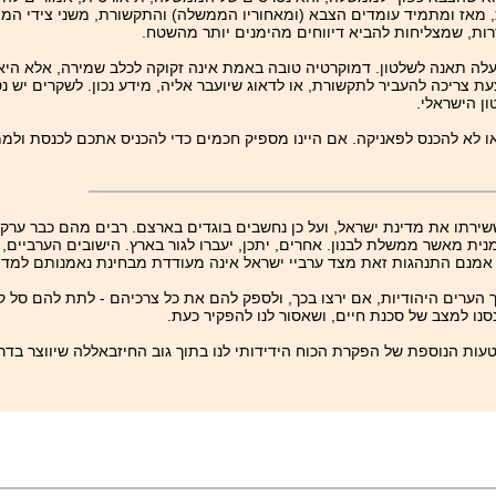
, מאז ומתמיד עומדים הצבא (ומאחוריו הממשלה) והתקשורת, משני צידי המ
ות, שמצליחות להביא דיווחים מהימנים יותר מהשטח.
לה תאנה לשלטון. דמוקרטיה טובה באמת אינה זקוקה לכלב שמירה, אלא היא
 צריכה להעביר לתקשורת, או לדאוג שיועבר אליה, מידע נכון. לשקרים יש נ
ן הישראלי.
ו לא להכנס לפאניקה. אם היינו מספיק חכמים כדי להכניס אתכם לכנסת ולמ
רתו את מדינת ישראל, ועל כן נחשבים בוגדים בארצם. רבים מהם כבר ערקו 
 מאשר ממשלת לבנון. אחרים, יתכן, יעברו לגור בארץ. הישובים הערביים,
אמנם התנהגות זאת מצד ערביי ישראל אינה מעודדת מבחינת נאמנותם למדינה
ך הערים היהודיות, אם ירצו בכך, ולספק להם את כל צרכיהם - לתת להם סל ק
סנו למצב של סכנת חיים, ושאסור לנו להפקיר כעת.
ות הנוספת של הפקרת הכוח הידידותי לנו בתוך גוב החיזבאללה שיווצר בדרום