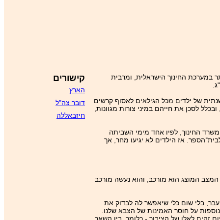
תר במערכת החינוך הישראלית, ומרבית
קישורים
ג.
הארץ
שנתית של ילדים מכל הגילאים לאסוף קרשים
דובר צה"ל
בכלל לסכן את חייהם במיני צורות מגוונות,
חיזבאללה
שרד החינוך, לפיו אחד מימי השביתה
לבית־הספר. אז הילדים לא יגיעו מחר, אך
 המצב המוצג הוא מורכב, והוא נעשה מורכב
עבר, בלי שום כלי שיאפשר לה לבדוק את
וספות על חוסר האמינות של הצבא שלנו.
זהים לאלו של הציבור - כלומר, בין השאר,