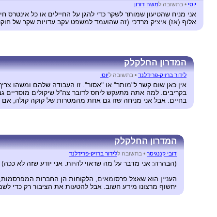
יוסי
•
בתשובה ל
משה דורון
אני מניח שהטיעון שמותר לשקר כדי להגן על החיילים או כל אינטרס חי
אלוף (אז) איציק מרדכי (זה שהועמד למשפט עקב עדויות שקר של חוקר
המדרון החלקלק
לידור ברזיק-פרידלנד
•
בתשובה ל
יוסי
אין כאן שום קשר ל"מותר" או "אסור". זו העבודה שלהם ומשהו צר
בקריבים. למה אתה מתעקש ליחס לדובר צה"ל שיקולים מוסריים גבו
בחיים. אבל אני מניחה שזו גם אחת מהמטרות של קוקה קולה, אם כי
המדרון החלקלק
דובי קננגיסר
•
בתשובה ל
לידור ברזיק-פרידלנד
(הבהרה: אני מדבר על מה שראוי להיות. אני יודע שזה לא ככה)
העניין הוא שאצל פרסומאים, הלקוחות הן החברות המפרסמות, ל
יחשוף מרצונו מידע חשוב. אבל להטעות את הציבור רק כדי לשמו