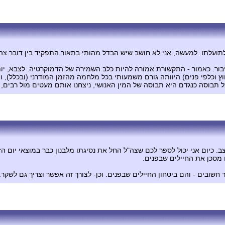
לתועלתו. למעשה, אני לא חושב שיש הבדל מהותי בתאור התפקיד בין דובר צה''ל
ר. כאמור - התקשורת אמורה להיות כלב השמירה של הדמוקרטיה. לצבא, יותר
וץ וכלפי פנים) היוותה גורם משמעותי בכל מלחמה מהזמן המודרני (ובכלל), ו
ל תבוסה כנגדם היא תבוסה של המין האנושי, ניצחנו אותם מעטים מול רבים, כ
ום אני יכול לספר לכם שצה"ל החל את נסיגתו מלבנון כבר במוצאי יום הזיכ
ם מסכן את החיילים שבפנים.
 חשובים - והם ביטחון החיילים שבפנים. וכן- לצורך זה אפשר וצריך גם לשקר.