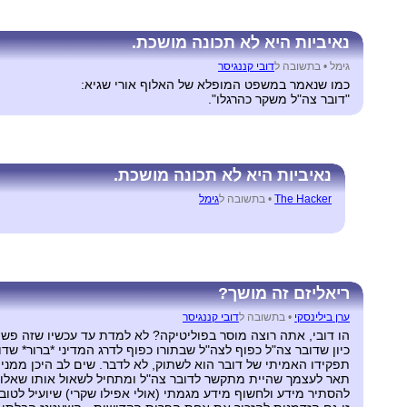
נאיביות היא לא תכונה מושכת.
גימל •
בתשובה ל
דובי קננגיסר
כמו שנאמר במשפט המופלא של האלוף אורי שגיא:
"דובר צה"ל משקר כהרגלו".
נאיביות היא לא תכונה מושכת.
The Hacker
•
בתשובה ל
גימל
ריאליזם זה מושך?
ערן בילינסקי
•
בתשובה ל
דובי קננגיסר
הו דובי, אתה רוצה מוסר בפוליטיקה? לא למדת עד עכשיו שזה פש
כיון שדובר צה"ל כפוף לצה"ל שבתורו כפוף לדרג המדיני *ברור* ש
תפקידו האמיתי של דובר הוא לשתוק, לא לדבר. שים לב היכן ממנים
תאר לעצמך שהיית מתקשר לדובר צה"ל ומתחיל לשאול אותו שאלות ע
להסתיר מידע ולחשוף מידע מגמתי (אולי אפילו שקרי) שיועיל לטובת