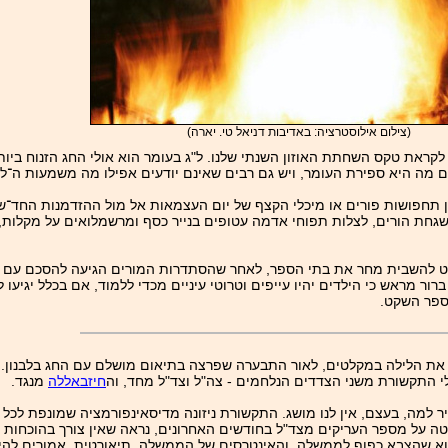
(צילום אילוסטרציה: באדיבות דניאל טי. יארה)
לקראת טקס השחתת האוזון השנתי שלנו. ל"ג בעומר הוא אולי החג הזנוח ביו
ים מה היא ספירת העומר, ויש גם רבים שאינם יודעים אפילו מה משמעות ה־ל"
ה הן תחפושות פורים או מיכלי הקצף של יום העצמאות אל מול ההזדמנות החד־
שגחת הורים, לצלות תפוחי אדמה עטופים בנייר כסף ומרשמלואים על מקלות, ו
ליט להשבית מחר את בתי הספר, לאחר שהסתדרות המורים הגיעה להסכם עם מ
רור מראש כי הילדים יהיו עייפים וטרוטי עיניים מכדי ללמוד, אם בכלל יגיעו 
הספר השקט.
בלו את הלילה במקלטים, לאור התבערה שפרצה בתיאום מושלם עם החג בלבנון.
י התקשורת משני הצדדים הנלחמים - צה"ל וצד"ל מחד, וה
חיזבאללה
מנגד.
ר למה, בעצם, אין לנו מושג. התקשורת ניזונה מדיסאינפורמציה שמונפת לכל 
 על מספר העריקים מצד"ל בחודשים האחרונים, נראה שאין צורך בהוכחות נ
א שהצבא כפוף לממשלה, והאינטרסים של הממשלה, תיאורטית, אמורים להיום 