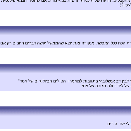
מתקבל על הדעת של תוכניות חדשות בגלי-צה"ל. אם להזכיר דוגמא פיקנטית 
כין?).
מדת הכח ככל האפשר. מנקודה זאת יוצא שהממשל יעשה דברים חיובים רק אם צ
 לבין דב אנשלוביץ בתגובות למאמרו "הטילים הביולוגיים של אסד"
 לידור ולה תגובה של צחי...
לי אח. הורים.