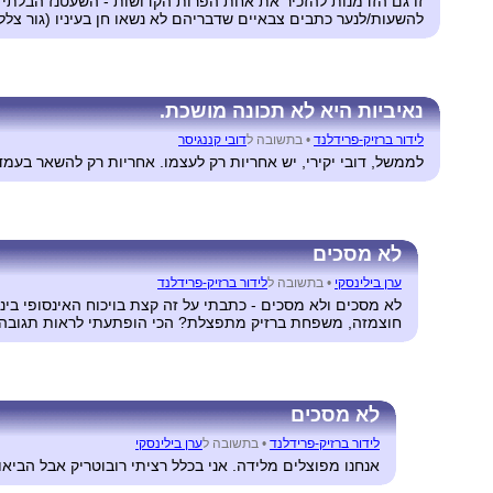
זו גם הזדמנות להזכיר את אחת הפרות הקדושות - השעטנז הבלתי 
להשעות/לנער כתבים צבאיים שדבריהם לא נשאו חן בעיניו (גור צלל-י
נאיביות היא לא תכונה מושכת.
לידור ברזיק-פרידלנד
•
בתשובה ל
דובי קננגיסר
לממשל, דובי יקירי, יש אחריות רק לעצמו. אחריות רק להשאר בע
לא מסכים
ערן בילינסקי
•
בתשובה ל
לידור ברזיק-פרידלנד
לא מסכים ולא מסכים - כתבתי על זה קצת בויכוח האינסופי ביני
חוצמזה, משפחת ברזיק מתפצלת? הכי הופתעתי לראות תגובה של
לא מסכים
לידור ברזיק-פרידלנד
•
בתשובה ל
ערן בילינסקי
אנחנו מפוצלים מלידה. אני בכלל רציתי רובוטריק אבל הביאו 