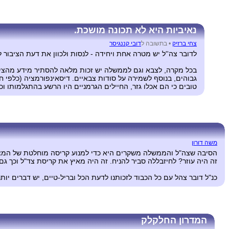
נאיביות היא לא תכונה מושכת.
צחי ברזיק
•
בתשובה ל
דובי קננגיסר
לדובר צה''ל יש מטרה אחת ויחידה - לנסות ולכוון את דעת הציבור 
בכל מקרה, לצבא וגם לממשלה יש זכות מלאה להסתיר מידע מהציבו
גבוהים, בנוסף לשמירה על סודות צבאיים. דיסאינפורמציה (כלפי ח
טובים כי הם אכלו גזר, החיילים הגרמניים היו הרשע בהתגלמותו וכ
משה דורון
הסיבה שצה"ל והממשלה משקרים היא כדי למנוע קריסה מוחלטת של המצב. כי
זה היה עוזר? לחיזבללה סביר להניח. זה היה מאיץ את קריסת צד"ל וכך ג
כנ"ל דובר צהל עם כל הכבוד לזכותנו לדעת הכל ובריל-טיים, יש דברים יותר
המדרון החלקלק