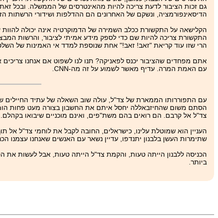
גם זכות הציבור לדעת צריכה להיות מהאינטרסים של הממשלה. ובכל זאת
הדיסאינפורמציה, ונשקם של האחרונים הם ההדלפות ושידורי הרשתות הזר
הקלישאה על התקשורת ככלב השמירה של הדמוקרטיה אינה יכולה להוות ע
התקשורת צריכה להיות שם כדי לספק מידע אמיתי לציבור, והרשות המבצעת
הרי שזו עוד קריאת "זאב! זאב!" אחת שנוספת למדד אי האמינות של השלטו
אתם מפחדים שהציבור יכנס לפאניקה? תנו לנו לשפוט אם אנחנו צריכים א
עם האמת המרה. עדיף מאשר לשמוע על זה מה-CNN.
עם התפוררותו הממארת של צד"ל, עולה שוב השאלה של עתיד החיילים ששי
הסתם משום שהחיזבאללה יחסל איתם את החשבון בצורה מעט פחות הומנית
צד"ל אל קרבם. הם רואים בהם משת"פים, ואינם מוכניים שיבואו בקהלם. 
העניין הוא שמוטלת עלינו, כישראלים, החובה לקבל את לוחמי צד"ל אל תו
שתימרות העשן בלבנון יתנדפו, עדיין נשאר עם האנשים שאנחנו עצמנו הכנ
הכניסה ללבנון הייתה טעות, והקמת צד"ל הייתה טעות, אבל לעשות את הטע
ביותר.