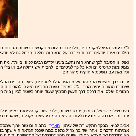
ל"ג בעומר הגיע למקומותינו, וילדים כבר עורמים קרשים בשדות הפתוחים 
הילדים אינם יודעים דבר וחצי דבר על החג הזה. חלקם הגדול גם לא יודע
ואולי זו הסיבה לכך שהחג הזה נחשב בעיני ילדים רבים לכיפי ביותר. מ
ממקומות לגיטימיים ולא־כל־כך לגיטימיים, להצית אש גדולה עם או בלי ה
וכל זאת עם גושפנקא חוקית מהוריהם.
עד כדי כך מושרש החג הזה על מנהגיו הבלתי־סבירים, שועד ההורים הח
שיחזירו המורים יהיה מחר - ל"ג בעומר. טענת ההורים היא כי למורים היה ב
המורים יפלסו את דרכם דרך העשן הסמיך שעוד יוותר בשטח לכיוון בית 
בעת שילדי ישראל, ברובם, יחגגו בשדות, ילדי ישובי קו העימות בצפון י
עוד יותר אם נהיה מודעים לעובדה שאת המידע שאנו מקבלים, שואבים כל
אביב לביא, מבקר התקשורת של עיתון "
הארץ
", כתב היום טור ארוך שמסבי
אמיתות הדברים. אחרי ש
דובר צה"ל
נתפס במה שככל הנראה הוא שקר בוטה
האינטרסים של הצבא, כמובן, שונים מהאינטרסים של התקשורת. העניין הו