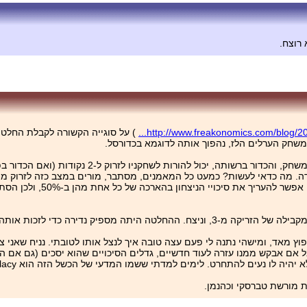
 רוצח.
http://www.freakonomics.com/blog/200
) על סוגייה הקשורה לקבלת החלטות
שחק הערלים הלז, נהפוך אותה לדוגמא בכדורסל.
י לזכות אותה בכותרות ראשיות בעיתונות.
וץ מאד, ומישהי נתנה לי פעם עצה טובה איך לנצל אותו לטובתי. נניח שאני 
אבל אם אבקש ממנו עזרה לעוד חדשיים, גדלים הסיכויים שהוא יסכים (גם אם 
ם למדתי ששמו המדעי של הכשל הזה הוא the planning fallacy, ולצערי, אני רואה אותו היטב על עצמי.
 מורשת טברסקי וכהנמן.