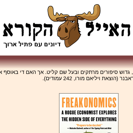
ל, גדוש סיפורים מרתקים ובעל שם קליט. אך האם די באוסף א
את ויליאם מורו, 242 עמודים).