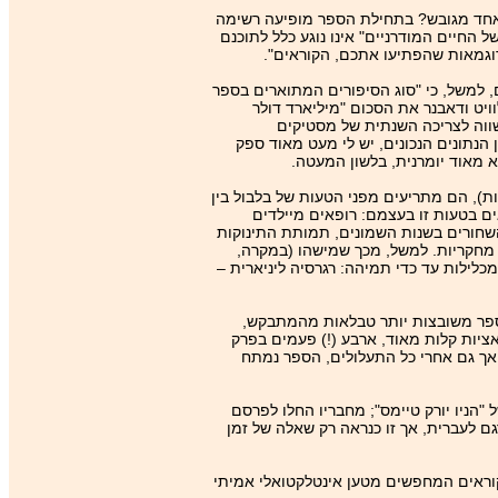
 אחד מגובש? בתחילת הספר מופיעה רשימה
 החיים המודרניים" אינו נוגע כלל לתוכנם
וגמאות שהפתיעו אתכם, הקוראים".
ם, למשל, כי "סוג הסיפורים המתוארים בספר
ויט ודאבנר את הסכום "מיליארד דולר
שווה לצריכה השנתית של מסטיקים
ן הנתונים הנכונים, יש לי מעט מאוד ספק
א מאוד יומרנית, בלשון המעטה.
), הם מתריעים מפני הטעות של בלבול בין
ם בטעות זו בעצמם: רופאים מיילדים
השחורים בשנות השמונים, תמותת התינוקות
 מחקריות. למשל, מכך שמישהו (במקרה,
לילות עד כדי תמיהה: רגרסיה ליניארית –
; בספר משובצות יותר טבלאות מהמתבקש,
ציות קלות מאוד, ארבע (!) פעמים בפרק
 אך גם אחרי כל התעלולים, הספר נמתח
מא בגלל? – כל הנאמר לעיל, "פריקונומיקס" הפך לרב מכר מדובר בארצות־הברית, ונכנס לרשימת "מאה הספרים המשפיעים של 2005" של "הניו יורק טיימס"; מחבריו החלו לפרסם
גם לעברית, אך זו כנראה רק שאלה של זמן
קוראים המחפשים מטען אינטלקטואלי אמיתי