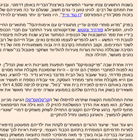
בשנות התשעים צנחו שיעורי הפשיעה בארצות־הברית באופן דרמטי, ובניגו
בזכות פסק־הדין המפורסם "
רו נגד ווייד
", היו מועדים יותר מאחרים להיד
בפרק "מדוע סוחרי סמים עדיין מתגוררים עם אימותיהם?" מתוארים החיים
לוויט, הסוציולוג
סודהיר ונקטש
, שכדוקטורנט צעיר התחבר עם חברי הכנופ
בידיו את ספר החשבונות של הכנופיה המתעד ארבע שנות פעילות פיננסית.
לטובת חיי הפשע – דאג להפריש לעצמו סכומים נאים; אבל חייהם של רוב פ
לשכר המינימום, וקצב התמותה בקרבם היה גבוה משמעותית מזה של נידוני
הסיבה שבגללה נוהרות נערות צעירות להוליווד ושחקני פוטבול בני־עשר
נהנים מעושר, תהילה וכוח.
זירה אחרת שבה "פריקונומיקס" חושף תופעות מעניינות היא שוק הנדל"ן. 
נא לפנות למחברי הספר) הם זהים – היות שהסוכנת מקבלת אחוז מסוים ממ
מרצה באות
משאירים בשוק את בתיהם שלהם בממוצע עשרה ימים יותר מאשר את אלה
אחת המהלומות הקשות שתרמו לחיסולו של ה
קו־קלוקס־קלן
הגיעה מכיוון 
כושלים, הוא מצא את הדרך המושלמת להזיק לו: הוא גילה את הסיסמאות
מחוף לחוף. ברגע שילדיהם הקטנים התחילו לשחק משחקים דמויי "שוטרים ו
החשק להמשיך, והארגון כמעט וחדל להתקיים.
ויש עוד ועוד: שיעור ההורים המאחרים לקחת את ילדיהם מפעוטון (חיפאי!
למרות תדמיתם המופתית בתחום הכבוד העצמי, קיימות ראיות לכך שמתאבקי
בטביעה בבריכה גבוה בערך פי מאה מהסיכוי למות כתוצאה ממשחק בנשק
יצאניות מרוויחות בממוצע יותר מאשר ארכיטקטים, ולדעת המחברים, הדבר