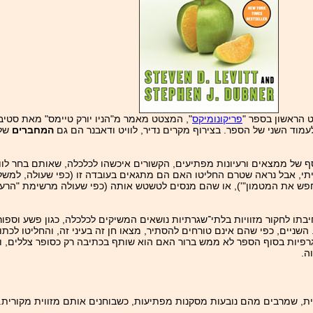
ט הראשון בספר "
פריקונומיקס
", המצטט מאמר מ"הניו יורק טיימס" מאת סטיבן 
עמוד השני של הספר. בצירוף מקרים נדיר, לוויט ודאבנר הם גם
המחברים
של 
 של ממצאים ורעיונות מפתיעים, הקשורים איכשהו לכלכלה, שאותם בחר לוויט
מיתי, אבל נראה שטרם החליטו האם הם מתגאים בעובדה זו (כפי שעולה, למשל
חפש את המטמון"'), או שהם מנסים לטשטש אותה (כפי שעולה מרשימת "הרעיו
יבתו לחקור מזוויות בלתי־שגרתיות נושאים המשיקים לכלכלה, כגון פשע וספורט
. השניים, כפי שהם אינם טורחים להסתיר, מצאו חן זה בעיני זה, והחליטו לכ
וגרפיות בסוף הספר לא ממש ברור האם הוא שותף בכתיבה רק כסופר צללים, 
ה.
ית, שמרבים מהם נובעות מסקנות מפתיעות, כשבוחנים אותם מזווית מקורית