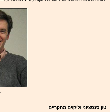
ל
טון סנסציוני וליקוים מחקריים