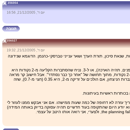
356004
יום ד', 21/12/2005, 16:56
356027
יום ד', 21/12/2005, 19:32
, שנאת סיכון, תורת הערך ושאר ענייני טברסקי-כהנמן. הדוגמא שנידונה
מאמן שקבוצתו נמצאת בפיגור של שתי נקודות כמה שניות לפני סוף המשחק, והכדור ברשותה, יכול להורות לשחקניו לזרוק ל-‏2 נקודות (ואם הכדור בפנים, תהיה הארכה), או ל-‏3. נניח שהסתברות הקליעה מ-‏2 נקודות היא
0.7, הסתברות הקליעה מ-‏3 היא 0.4, ושאם מחטיאים, הקבוצה מפסידה. מה כדאי לעשות? כמעט כל המאמנים, מסתבר, מורים במצב כזה לזרוק מ-‏2 נקודות, מתוך תחושה של "אחר כך כבר נסתדר". אבל חישוב קר מראה
שזו לא הפעולה האופטימלית: אם הקבוצות כה צמודות בסוף המשחק, אפשר להעריך את סיכויי הניצחון בהארכה של כל אחת מהן ב-‏50%, ולכן הסתברות הניצחון, אם הולכים על זריקה מ-‏2, היא 0.35 (חצי מ-‏0.7), שזה
צריך עזרה לא דחופה של כמה שעות ממישהו. אם אני אבקש ממנו לעזור לי
הוא יודע היום שהתקופה בעוד חדשיים תהיה עסוקה בדיוק באותה המידה)