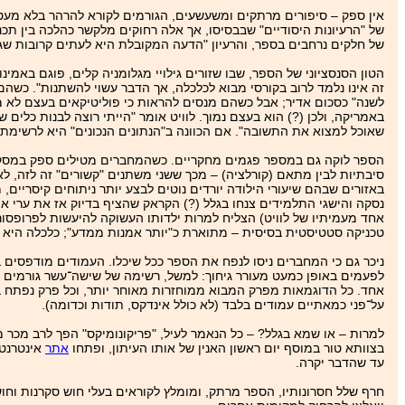
אין ספק – סיפורים מרתקים ומשעשעים, הגורמים לקורא להרהר בלא מע
של "הרעיונות היסודיים" שבבסיסו, אך אלה רחוקים מלקשר כהלכה בין תכני
של חלקים נרחבים בספר, והרעיון "הדעה המקובלת היא לעתים קרובות שג
הטון הסנסציוני של הספר, שבו שזורים גילויי מגלומניה קלים, פוגם באמי
זה אינו נלמד לרוב בקורסי מבוא לכלכלה, אך הדבר עשוי להשתנות". כשה
לשנה" כסכום אדיר; אבל כשהם מנסים להראות כי פוליטיקאים בעצם לא מ
באמריקה, ולכן (?) הוא בעצם נמוך. לוויט אומר "הייתי רוצה לבנות כלים ש
שאוכל למצוא את התשובה". אם הכוונה ב"הנתונים הנכונים" היא לרשימת ה
הספר לוקה גם במספר פגמים מחקריים. כשהמחברים מטילים ספק במסקנות
סיבתיות לבין מתאם (קורלציה) – מכך ששני משתנים "קשורים" זה לזה, 
באזורים שבהם שיעורי הילודה יורדים נוטים לבצע יותר ניתוחים קיסריי
נסקה והישגי התלמידים צנחו בגלל (?) הקראק שהציף בדיוק אז את ערי א
אחד מעמיתיו של לוויט) הצליח למרות ילדותו העשוקה להיעשות לפרופסור
טכניקה סטטיסטית בסיסית – מתוארת כ"יותר אמנות ממדע"; כלכלה היא "
ניכר גם כי המחברים ניסו לנפח את הספר ככל שיכלו. העמודים מודפסים ב
לפעמים באופן כמעט מעורר גיחוך: למשל, רשימה של שישה־עשר גורמים הע
אחד. כל הדוגמאות מפרק המבוא ממוחזרות מאוחר יותר, וכל פרק נפתח בצי
על־פני כמאתיים עמודים בלבד (לא כולל אינדקס, תודות וכדומה).
בצוותא טור במוסף יום ראשון האנין של אותו העיתון, ופתחו
אתר
אינטרנט 
עד שהדבר יקרה.
חרף שלל חסרונותיו, הספר מרתק, ומומלץ לקוראים בעלי חוש סקרנות וח