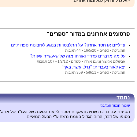
ייאלצו להרחיק למקומות אחרים.
פרסומים אחרונים במדור "ספרים"
ונדליזם או חסד אחרון? על התלבטויות בנוגע לעזבונות ספרותיים
המערכת •
ספרים •
16/5/20
• 44 תגובות
על מה מדברים פרויד ואורחו מזה שלוש-עשרה שעות?
אבשלום אליצור ונועם אורדן •
ספרים •
1/2/12
• 107 תגובות
יצא לאור בעברית: ''גֶדל, אֶשר, באך''
המערכת •
ספרים •
5/9/11
• 359 תגובות
נחמד
שוטה הכפר הגלובלי
הסיפור עם בריכת שחיה והאקדח מזכיר לי את הטענה של העו''ד של או. ג'
בסופו של דבר, הרוב הגדול באמת נרצח ע''י הבעל המאיים.