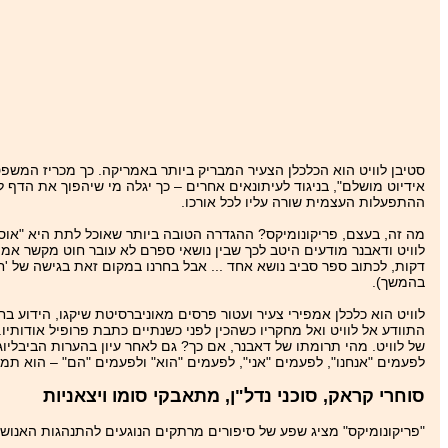
סטיבן לוויט הוא הכלכלן הצעיר המבריק ביותר באמריקה. כך מכריז המשפ
אידיוט מושלם", בניגוד לעיתונאים אחרים – כך יגלה מי שיהפוך את הדף ל
ההתפעלות העצמית שורה עליו לכל אורכו.
מה זה, בעצם, פריקונומיקס? ההגדרה הטובה ביותר שאוכל לתת היא "אוסף
לוויט ודאבנר מודעים היטב לכך שבין נושאי ספרם לא עובר חוט מקשר א
דקות, לכתוב ספר סביב נושא אחד ... אבל בחרנו במקום זאת בגישה של '
בהמשך).
לוויט הוא כלכלן אמפירי צעיר ועטור פרסים מאוניברסיטת שיקגו, הידוע בח
התוודע אל לוויט ואל מחקריו כשהכין לפני כשנתיים כתבת פרופיל אודותיו
של לוויט. מהי תרומתו של דאבנר, אם כך? גם לאחר עיון בהערות הביבלי
לפעמים "אנחנו", לפעמים "אני", לפעמים "הוא" ולפעמים "הם" – הוא תמו
סוחרי קראק, סוכני נדל"ן, מתאבקי סומו ויצאניות
"פריקונומיקס" מציג שפע של סיפורים מרתקים הנוגעים להתנהגות האנוש