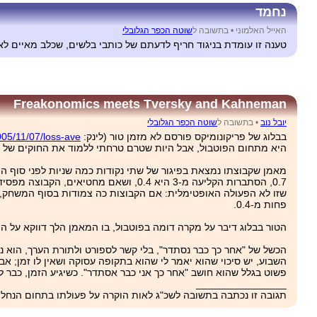
נחמד
האייל האלמוני •
בתשובה ל
שוטה הכפר הגלובלי
טענה זו עומדת בניגוד חריף לדעתם של כותבי בלשים, שכלב מאיים לא
Freakonomics meets Tversky and Kahneman
יובל נוב
•
בתשובה ל
שוטה הכפר הגלובלי
בבלוג של פריקונומיקס פורסם לא מזמן טור (לינק:
5/11/07/loss-ave...
היא מתחום הפוטבול, אבל היות שטרם טרחתי ללמוד את החוקים של מ
פחות מ-‏0.4.
הטור בבלוג דיבר על מקרה דומה בפוטבול, בו המאמן הלך דווקא על המקבילה של הזריקה מ-‏3, וניצח. ההחלטה היתה מספיק נדירה כד
הכשל של "אחר כך כבר נסתדר", בלי קשר לספורט ולתורת הערך, הוא נפ
השבוע, יש סיכוי שהוא יאמר לי שהוא בתקופה עסוקה ושאין לו זמן; 
פשוט בגלל שהוא חושב "אחר כך אני כבר אסתדר". כשיגיע הזמן, כבר לא יהיה לו נעים להתחרט. לימי
________________
תגובה זו נכתבה בתשובה לשכ"ג לאות הוקרה על פעולתו בתחום הנחלת