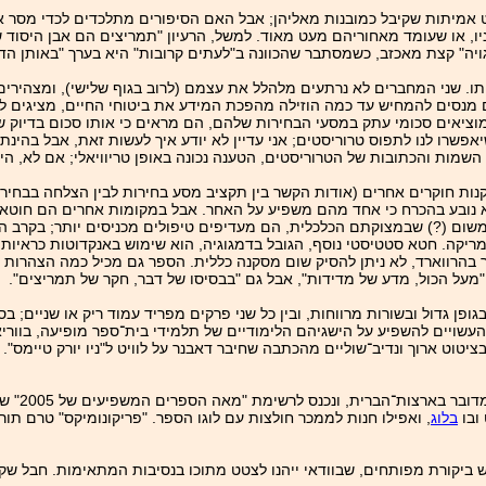
ט אמיתות שקיבל כמובנות מאליהן; אבל האם הסיפורים מתלכדים לכדי מסר
ו, או שעומד מאחוריהם מעט מאוד. למשל, הרעיון "תמריצים הם אבן היסוד של
ויה" קצת מאכזב, כשמסתבר שהכוונה ב"לעתים קרובות" היא בערך "באותן הד
נותו. שני המחברים לא נרתעים מלהלל את עצמם (לרוב בגוף שלישי), ומצהירי
ם מנסים להמחיש עד כמה הוזילה מהפכת המידע את ביטוחי החיים, מציגים לו
וציאים סכומי עתק במסעי הבחירות שלהם, הם מראים כי אותו סכום בדיוק 
יאפשרו לנו לתפוס טרוריסטים; אני עדיין לא יודע איך לעשות זאת, אבל בהינת
שמות והכתובות של הטרוריסטים, הטענה נכונה באופן טריוויאלי; אם לא, הי
 חוקרים אחרים (אודות הקשר בין תקציב מסע בחירות לבין הצלחה בבחירות
לא נובע בהכרח כי אחד מהם משפיע על האחר. אבל במקומות אחרים הם חוטאי
ם, משום (?) שבמצוקתם הכלכלית, הם מעדיפים טיפולים מכניסים יותר; בקרב 
מריקה. חטא סטטיסטי נוסף, הגובל בדמגוגיה, הוא שימוש באנקדוטות כראיות
 בהרווארד, לא ניתן להסיק שום מסקנה כללית. הספר גם מכיל כמה הצהרות מכ
מעל הכול, מדע של מדידות", אבל גם "בבסיסו של דבר, חקר של תמריצים".
גופן גדול ובשורות מרווחות, ובין כל שני פרקים מפריד עמוד ריק או שניים
שויים להשפיע על הישגיהם הלימודיים של תלמידי בית־ספר מופיעה, בווריא
טוט ארוך ונדיב־שוליים מהכתבה שחיבר דאבנר על לוויט ל"ניו יורק טיימס".
למרות – או ש
ובו
בלוג
, ואפילו חנות לממכר חולצות עם לוגו הספר. "פריקונומיקס" טרם תור
וש ביקורת מפותחים, שבוודאי ייהנו לצטט מתוכו בנסיבות המתאימות. חבל ש