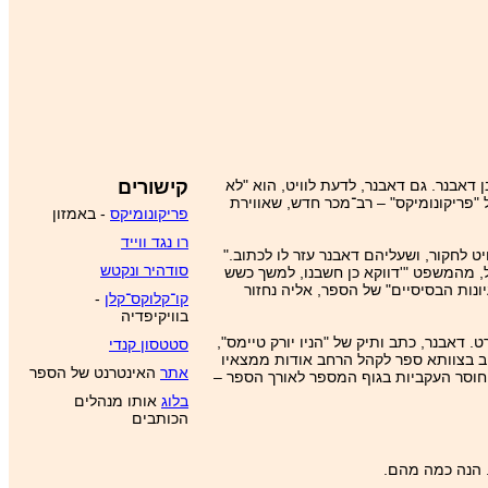
דאבנר. גם דאבנר, לדעת לוויט, הוא "לא
קישורים
"פריקונומיקס" – רב־מכר חדש, שאווירת
פריקונומיקס
- באמזון
רו נגד ווייד
 לחקור, ושעליהם דאבנר עזר לו לכתוב."
סודהיר ונקטש
, מהמשפט "'דווקא כן חשבנו, למשך כשש
נות הבסיסיים" של הספר, אליה נחזור
קו־קלוקס־קלן
-
בוויקיפדיה
. דאבנר, כתב ותיק של "הניו יורק טיימס",
סטטסון קנדי
תוב בצוותא ספר לקהל הרחב אודות ממצאיו
אתר
האינטרנט של הספר
וחוסר העקביות בגוף המספר לאורך הספר –
בלוג
אותו מנהלים
הכותבים
. הנה כמה מהם.