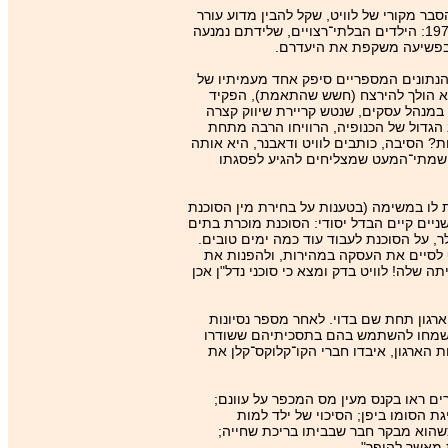
ר מקורי של לוויט, שקל להבין מדוע עורר
את חמתם של רבים. לוויט טוען כי גורם חשוב, שנעלם עד כה מעיניהם של הקרימינולוגים והסוציולוגים, הוא הלגליזציה של ההפלות בארצות־הברית ב-‏1973: הילדים הבלתי־רצויים, שלידתם נמנעה
ה בפשיעה משקפת את היעדרם.
 הנתונים המספריים סיפק אחד מעמיתיו של
הוא הולך להירצח (חשש שהתאמת), הפקיד
 במנהל עסקים, שנטש קריירת שיווק קצרה
 הגדול של הכנופיה, הרוויחו הרבה מתחת
? הסיבה, כותבים לוויט ודאבנר, היא אותה
, שמתי־המעט שמצליחים להגיע לפסגתו
ת לו במשימה (בטענות על בחירת מין הסוכנת
יים קיים הבדל יסודי: הסוכנת מוכרת בתים
הבית מדובר באירוע נדיר. כדי להשיג, נאמר, עשרת־אלפים דולר נוספים תמורת בית שכבר נמצא לו קונה ב-‏300 אלף דולר, על הסוכנת לעבוד עוד כמה ימים טובים.
 ל-‏4,500 הדולר שכבר מובטחים לה, והיא לכן תעדיף לסיים את העסקה במהירות, ולהפנות את
כשהיא מוכרת את ביתה שלה! לוויט בדק ומצא כי סוכני נדל"ן אכן
ארגון תחת שם בדוי. לאחר מספר נסיונות
, ששמחו להשתמש בהם בתסכיתיהם ששודרו
 הארגון, איבדו חברי הקו־קלוקס־קלן את
ם ראו בקנס מעין מס המכפר על עוונם;
 הסומו ביפן; הסיכוי של ילד למות
הוא מבקר חבר שבביתו בריכת שחייה;
 מאשר להיפך".