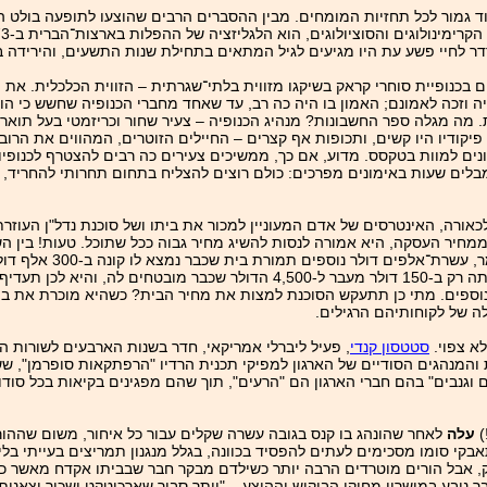
ד גמור לכל תחזיות המומחים. מבין ההסברים הרבים שהוצעו לתופעה בולט הסב
רדר לחיי פשע עת היו מגיעים לגיל המתאים בתחילת שנות התשעים, והיריד
 בכנופיית סוחרי קראק בשיקגו מזווית בלתי־שגרתית – הזווית הכלכלית. את
יה וזכה לאמונם; האמון בו היה כה רב, עד שאחד מחברי הכנופיה שחשש כי 
 מה מגלה ספר החשבונות? מנהיג הכנופיה – צעיר שחור וכריזמטי בעל תואר
יקודיו היו קשים, ותכופות אף קצרים – החיילים הזוטרים, המהווים את הרוב
ם למוות בטקסס. מדוע, אם כך, ממשיכים צעירים כה רבים להצטרף לכנופיות
ה מבלים שעות באימונים מפרכים: כולם רוצים להצליח בתחום תחרותי להחריד
לכאורה, האינטרסים של אדם המעוניין למכור את ביתו ושל סוכנת נדל"ן העוזר
חיר העסקה, היא אמורה לנסות להשיג מחיר גבוה ככל שתוכל. טעות! בין השנ
באופן סדרתי, בעוד שעבור בעל 
אם היא מקבלת אחוז וחצי ממחיר העסקה, אזי עבודה נוספת זו תעשיר אותה רק ב-‏150 דולר מעבר
ם הימים למכירת בית אחר "בזול", שיכניס לכיסה 4,500 דולר נוספים. מתי כן תתעקש הסוכנת למצות את מחיר הבית? 
 של לקוחותיהם הרגילים.
לא צפוי.
סטטסון קנדי
, פעיל ליברלי אמריקאי, חדר בשנות הארבעים לשורות ה
 והמנהגים הסודיים של הארגון למפיקי תכנית הרדיו "הרפתקאות סופרמן"
גנבים" בהם חברי הארגון הם "הרעים", תוך שהם מפגינים בקיאות בכל סודות
)
עלה
לאחר שהונהג בו קנס בגובה עשרה שקלים עבור כל איחור, משום שההורי
 סומו מסכימים לעתים להפסיד בכוונה, בגלל מנגנון תמריצים בעייתי בליגת
, אבל הורים מוטרדים הרבה יותר כשילדם מבקר חבר שבביתו אקדח מאשר כש
 נובע במישרין מחוקי הביקוש וההיצע – "יותר סביר שארכיטקט ישכור יצאנית