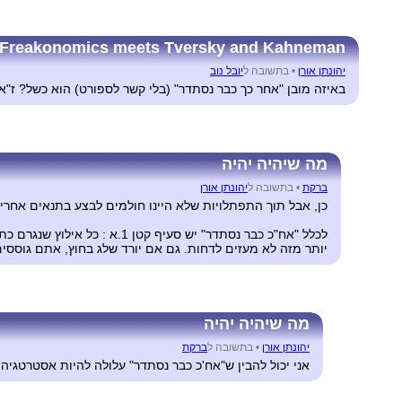
Freakonomics meets Tversky and Kahneman
יהונתן אורן
•
בתשובה ל
יובל נוב
באיזה מובן "אחר כך כבר נסתדר" (בלי קשר לספורט) הוא כשל? ז"
מה שיהיה יהיה
ברקת
•
בתשובה ל
יהונתן אורן
כן, אבל תוך התפתלויות שלא היינו חולמים לבצע בתנאים אחרי
לכלל "אח"כ כבר נסתדר" יש סעיף קטן 1.א : כל אילוץ שנגרם כתוצאה מ"אח"כ כבר נסתדר", אפשר לדחות את הפגישה שנקבעה אליו *פעם אחת בלבד*, בכל תירוץ שהוא.
יותר מזה לא מעזים לדחות. גם אם יורד שלג בחוץ, אתם גוססי
מה שיהיה יהיה
יהונתן אורן
•
בתשובה ל
ברקת
אני יכול להבין ש"אח'כ כבר נסתדר" עלולה להיות אסטרטגיה 