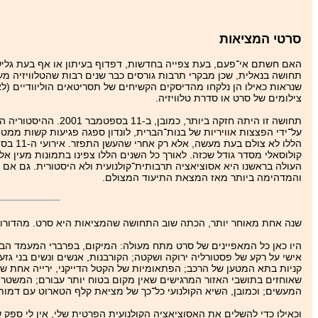
סרטי המציאות
האם חשתם אי־פעם, בעת צפייה בחדשות, דפדוף בעיתון או אף בעת גלישה ב
תחושה בנאלית, שכן מבקרי תרבות גורסים כבר שנים רבות שהטלוויזיה מ
שנראות כאילו הן נלקחו מהדיסקים הקשיחים של תסריטאים הוליוודיים 
צילומים של סרט או סדרת טלוויזיה.
תחושה זו היתה חזקה 
על־ידי הפצצות אוויריות של בנות־הברית, לונדון ספגה פגיעות קשות ממט
קולוסאלי מסדר גודל שכזה. לאורך כל השנים הללו צפינו בתמונות מעין א
העולה בראשנו היא אסוציאציה תרבותית־קולנועית ולא היסטורית. גם אם מת
והמדהימה ביותר מאז המצאת התיעוד המצולם.
שנה אחת מאוחר יותר, הכתה שוב התחושה שהמציאות היא סרט. מהדורות ה
היו כאן כל המאפיינים של סרט מתח מעולה: המיקום, בפרברי המעמד הבינוני
אישי על רקע של פסטורליה ירוקה ושקטה; הקורבנות, אנשים ונשים בני גזעי
קניות בתא המטען של הרכב; הפתאומיות של הקטל הדייקני, ירייה אחת שב
שאוחזים בתושבי האזור המרגישים שאין מקום בטוח יותר עבורם; המשטרה
המעשים; וכמובן, השיא הקולנועי כל־כך של מציאת קלף הטארוט עם דמותו
וכאילו כדי להשלים את האסוציאציה הקולנועית הפרטית שלי, אין לי ספק שה