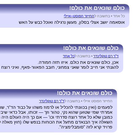
כולם שונאים את כולם!
כל אחד •
בתשובה ל
החייזר הפוסט–איילי
אוסאמה יושב אצלי בסלון, מעשן נרגילה ואוכל כבש על האש
כולם שונאים את כולם!
ד''ר רם טוקלינדר
•
בתשובה ל
כל אחד
אכן, כולם שונאים את כולם. איזו תזה חמודה.
להגנתי אני חייב לומר שאני צמחוני, חובב הפאוור-פאף, ואיני רוצח 
כולם שונאים את כולם!
החייזר הפוסט איילי •
בתשובה ל
ד''ר רם טוקלינדר
לפעמים (ואין בכוונתי להכליל או לרמוז משהו על כבוד הד"ר, שא
אמרתי שמי שטוען שהוא נקי, טהור וזך — זכותו, אבל כדאי שיב
כמובן שלא כל אחד רוצח סדרתי וכו' — אם כך היה העולם היה 
השאלה איך הבנאדם מתעל את הכוחות בנפש שלו (חוץ מאלה שאי
פרויד קרא לזה "סומבלימציה".