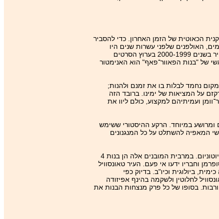
נית הכאוטית של הזמן האחרון. כדי להסביר
לפני "האנה ברברה" המפורסמים, האולפנים שלפני עשרות שנים היו
אחראים, בין היתר, על יצירות כמו "טום וג'רי" ו"הפלינטסטונס" (כיום הם מהווים חלק מתאגיד התקשורת הענק AOL-Time-Warner). הסדרה עלתה לאוויר בשנים 2000-1999 בערוץ הסרטים
היוצר הראשי של "בנות הפאוור־פאף" הוא האנימטור
מקום נחמד לבלות בו את זמנם ולהנות;
קזם על המציאות של ימינו. ברובד הזה
־וומן ועמיתיהם למקצוע, כולם ליוו את
ם ומרושע במיוחד. הרקע ההיסטורי ששימש
שי המאפיה להשתלט על כל המנגנונים
בנות הפאוור־פאף הן גיבורות־על שונות במקצת. מדובר בשלוש ילדות בנות 4, בלוסום, באבלס ובאטרקאפ, שנוצרו שלא במתכוון במעבדתו של פרופסור יוטוניום. במרבית המובנים אלה הן בנות 4
מן וחבריו ידעו אי פעם. העיר טאונסוויל
ית, ביולוגית וכיו"ב. בדיוק כפי
סוויל לחלוטין ולשקמה בהינף אפיזודה
חורבות. בסופו של כל פרק מנצחות הבנות את