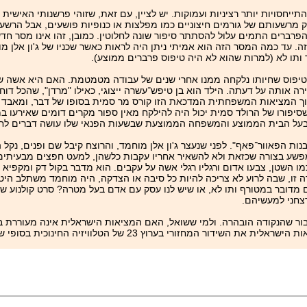
סויות יותר רציניות ועמוקות. יש לציין, עם זאת, שזוהי פרשנותי האישית בלב
מרשעותם של גורמים חיצוניים כמו מפלצות או כנופיות פושעים, אבל הרשע 
פרברים התמים עלול להסתתר סיפור שונה לחלוטין. כמובן, זהו אינו מסר חדש
 עד כמה המסר הזה הוא אמיתי ניתן היה לראות כאשר שכניו של ג'ון אלן מוחמ
ותו לא (למרות שהוא לא היה טיפוס פרברים ממוצע).
יפוס שחיותו נלקחה ממנו אחרי שנים של עבודה מטמטמת. האם היא אשה שת
אותה על דעתה. הילד הוא בן טיפש־עשרה ייצוגי, כאילו "מרדן", שהכל דוחה 
ך המציאות המשפחתית המדכאת הזו קורס מר סמית בסופו של דבר, ומאבד את 
רי שסיפורו של הרולד סמית יכול היה להילקח מאין ספור מקרים דומים שאירעו ב
בעל הבית הממוצע והמשפחה הממוצעת שבשעות הפנאי שלו עושה דברים לחל
בנות הפאוור־פאף". לפני שנעצר ג'ון אלן מוחמד, והרוצח קיבל שם ופנים, נקל
מפשע בצורה שכזאת ולא להשאיר אחריו עקבות כלשהן, למעט חפצים מבעיתים
 הרוע המוחלט, ושמה "הוא" (Him). "הוא" נראה כמו השטן, צבעו אדום ורגליו רגלי אשה על עקבים. הוא מדבר 
דרה זו, שבה לרוע לא צריכה להיות כל סיבה או הצדקה, היה מוחמד משתלב הי
דובר במטורף ותו לא, או שיש לנו עסק עם אדם בעל מטרה? סרט קולנוע של 
רצחני למעשיהם.
סבור שהנקודה הובהרה. ולמי ששואל, האם המציאות הישראלית אינה מעוררת בי
 המחזורי בערוץ 23 של הטלוויזיה החינוכית בסופי שבוע.