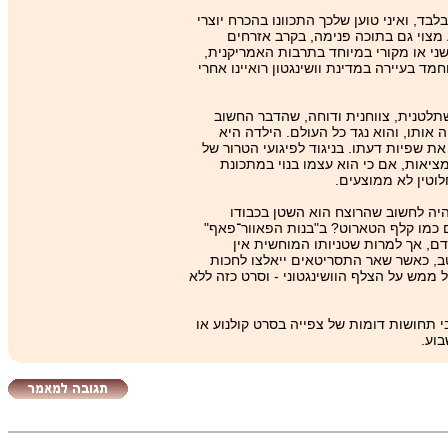
ד, ואיני טוען שלכך התכוונו בהכרח יוצרי
מצוי גם בתוכה פנימה, בקרב אזרחים
ני או מקורי במיוחד בתרבות האמריקנית,
ד בעיירה במדינת וושינגטון רואיינו אחרי
לטנית, צווחנית ודוחה, שהדבר החשוב
אותו, והוא נגד כל העולם. הילדה היא
שפיות דעתו. בניגוד לפיגועי הטרור של
מציאות, אם כי הוא עצמו בנוי במתכונת
וטין לא ממוצעים.
 היה לחשוב שהרוצח הוא השטן בכבודו
 כמו קלף הטארוט? ב"בנות הפאוור־פאף"
בקול דק ומקפיא דם, אך למרות שטניותו המוחשית אין
טב, כאשר שאר התסריטאים ייאלצו לחכות
ממש על הצלף הוושינגטוני - וסרט כזה ללא
 תחושות דומות של צפייה בסרט קולנוע או