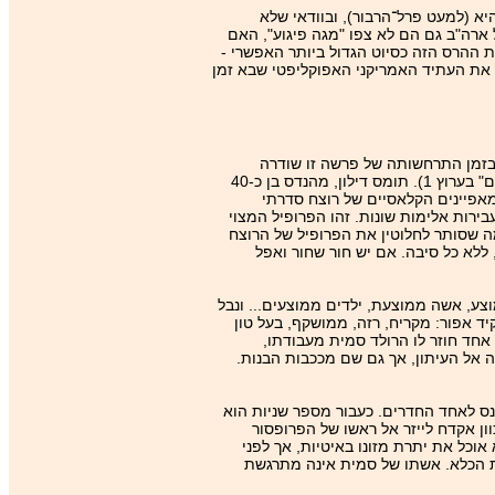
תקפה ארה"ב מעולם בתוך שטחה היא (למעט פרל־הרבור), ובוודאי שלא
ארה"ב גם הם לא צפו "מגה פיגוע", האם
ת ההרס הזה כסיוט הגדול ביותר האפשרי -
 את העתיד האמריקני האפוקליפטי שבא זמן
 בזמן התרחשותה של פרשה זו שודרה
בתוכנית "60 דקות" של רשת CBS האמריקנית כתבה על צלף סדרתי אחר שפעל בארה"ב כעשר שנים לפניו (הכתבה שודרה בישראל בתוכנית "רואים עולם" בערוץ 1). תומס דילון, מהנדס בן כ-‏40
יו לדילון המאפיינים הקלאסיים של רוצח סדרתי
ירות אלימות שונות. זהו הפרופיל המצוי
ה שסותר לחלוטין את הפרופיל של הרוצח
 ללא כל סיבה. אם יש חור שחור ואפל
צע, אשה ממוצעת, ילדים ממוצעים... ונבל
ד אפור: מקריח, רזה, ממושקף, בעל טון
אחד חוזר לו הרולד סמית מעבודתו,
ה אל העיתון, אך גם שם מככבות הבנות.
נס לאחד החדרים. כעבור מספר שניות הוא
וון אקדח לייזר אל ראשו של הפרופסור
וכל את יתרת מזונו באיטיות, אך לפני
 הכלא. אשתו של סמית אינה מתרגשת