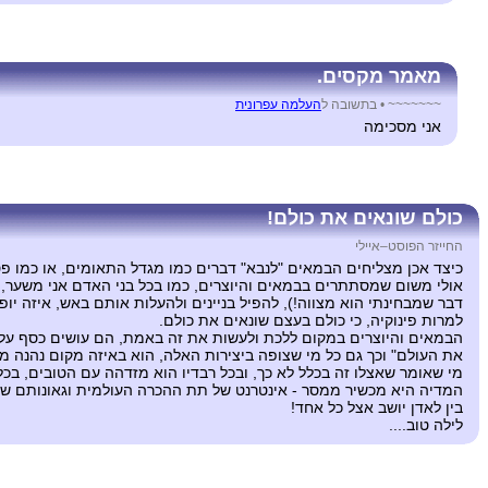
מאמר מקסים.
~~~~~~~ •
בתשובה ל
העלמה עפרונית
אני מסכימה
כולם שונאים את כולם!
החייזר הפוסט–איילי
כיצד אכן מצליחים הבמאים "לנבא" דברים כמו מגדל התאומים, או כמו פסי
אולי משום שמסתתרים בבמאים והיוצרים, כמו בכל בני האדם אני משער,
דבר שמבחינתי הוא מצווה!), להפיל בניינים ולהעלות אותם באש, איזה יופ
למרות פינוקיה, כי כולם בעצם שונאים את כולם.
הבמאים והיוצרים במקום ללכת ולעשות את זה באמת, הם עושים כסף על ה
את העולם" וכך גם כל מי שצופה ביצירות האלה, הוא באיזה מקום נהנה 
מי שאומר שאצלו זה בכלל לא כך, ובכל רבדיו הוא מזדהה עם הטובים, בכל
המדיה היא מכשיר ממסר - אינטרנט של תת ההכרה העולמית וגאונותם ש
בין לאדן יושב אצל כל אחד!
לילה טוב....