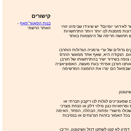
קישורים
בנות הפאוור־פאף
-
ירועי יומיום? יש שיגידו שבימינו זוהי
האתר הרשמי
ת מזמנות לנו יותר ויותר התרחשויות
חש תחושה חריפה של הימצאות באתר
ולם השנייה. חלקים גדולים של ערי גרמניה הגדולות הוחרבו
 אטום. הנקודה היא, שאף אחד ממעשי ההרס
ייה, היו הפעם הראשונה שהעולם צופה בשידור ישיר בהתרחשותו של חורבן
ראותנו חורבן אמיתי בעת מעשה, האסוציאציה
ספק שבפועל הם יצרו את התמונה המרשימה
נגטון.
שמעוניינים לגלות לנו ריקבון חברתי או
ופרוזאיות כגון מילוי דלק או הנחת מצרכי
שכולו מישורי ופתוח; הבהלה, הפחד, האימה
בכל האמור בזהות הנרצחים או בנסיבות
ון לא קטן לשחקן דנזל וושינגטון, ויריבו