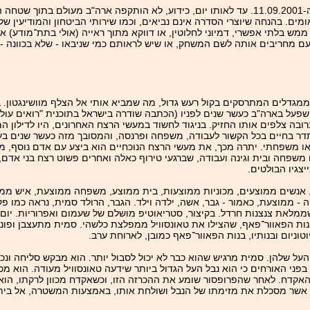
הפרקים של "בנות הפאוור־פאף" שעד כה ראיתי בישראל נוצרו כולם לפני ה-‏11.09.2001. עד לאותו יום, כידוע, לא הו
. בהנחה שיוצרי הסדרה אינם נביאים, וכמו שירותי הביטחון והמודיעין של 
ש בלתי אפשרי, דמיוני לחלוטין, או דווקא מתוך ראייה (אולי בתת־מודע) א
פעם מחריבים אותה לשם המשחק, או שיש לראותם כמי שניבאו - שלא בכוונה -
 ממגדלים המתרסקים בקול רעש גדול, מה שמביא אותי אל הצלף מוושינגטון.
1992-1989, באמצעות יריות בודדות ברובה צלפים אותו החזיק. בניגוד לחשוד במעשי הרצח האחרונים, ה
תדר בחיים בכל הקשור לעבודה, משפחה ופרנסה, והמסובך מזה כעשר שנים בעב
ו משפחתי. יתרה מכך, את מעשי הרצח הנוכחיים הוא ביצע עם אדם נוסף, מ
 משפחה ובית וגינה ועבודה, שברגעי טירוף כאלה ואחרים פשוט רצח בני אדם,
צגיו הבולטים.
, אנשים ממוצעים, מכוניות ממוצעות, בית ממוצע, משפחה ממוצעת, איש ממו
 ממוצעת, כאמור - גבר, אשה, ילדה וילד. הגבר, הרולד סמית, נראה כמו פקי
מלאת צנצנות חרדל. בקיצור, סטריאוטיפ מושלם של שעמום ואפרוריות. יום 
בנות הפאוור־פאף, שהצילו את טאונסוויל ממפלצת כלשהי. סמית מתעצבן ופונ
וניום ובנותיו, בנות הפאוור־פאף כמובן, לארוחת ערב.
ל שלהן. סמית מרגיש שהוא כבר לא יכול לסבול יותר. הוא מבקש סליחה ונכ
בפני האורחים כי הוא נבל העל הגדול ביותר שידעה טאונסוויל מעודה. הוא מכ
אקדח. לאחר שהפרופסור שומע את ההכרזה הזו, וכשאקדח מכוון לרקתו, הוא א
אשר מסכלת את מזימתו של הנבל ושולחת אותו, באמצעות המשטרה, אל בית