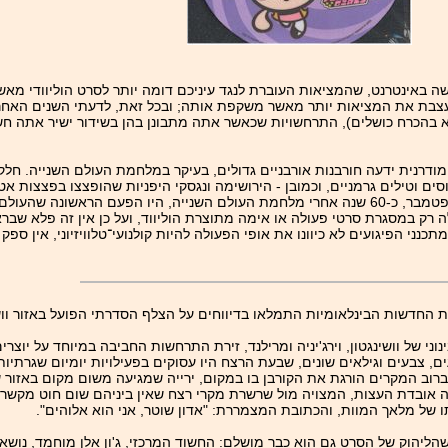
אינטרנט, שהמציאות העוברת לנגד עיניכם דומה יותר לסרט הוליוודי מאשר לא
עצבת את המציאות יותר מאשר משקפת אותה; ובכל זאת, לדעתי השנים האחרונו
(לא בהכרח כושלים), התרחשויות שכאשר אתה מתבונן בהן בשידור ישיר אתה 
ביותר, כמובן, ב-‏11 בספטמבר 2001. ההיסטוריה המודרנית ידעה חורבנות אורבניים גדולים, בעיקר במלחמת הע
וסים וטילים גרמניים, וכמובן - הירושימה ונגסקי היפניות שהופצצו בפצצות
הללו לא צולם בעת מעשה, אלא רק אחרי שהעשן התפזר. אירועי ה-‏11 בספטמבר, כ-‏60 שנה אחרי מלחמת העולם השנ
לה רק במסגרת סרטי פעולה או אימה מתוצרת הוליווד, ועל כן אין זה פלא שב
כנני הפיגועים לא כיוונו את אופי הפעולה להיות קולנועי־טלוויזיוני, אין 
חדשות הבינלאומיות התמלאו בדיווחים על הצלף הסדרתי הפועל באזור וושי
 של וושינגטון, וירג'יניה ומרילנד, זירת התרחשות החביבה במיוחד על יוצרים 
ם, צבעים וגילאים שונים, שבעת הרצח היו עסוקים בפעילויות יומיום שגרתיות 
רוב המקרים הורגת את הקורבן בו במקום, ירייה שמגיעה משום מקום באזור 
 אובדת העצות, המצויה מול שרשרת מקרי רצח שאין ביניהם שום חוט מקשר 
 של מלאך המוות, והכתובת המצמררת: "אדון שוטר, אני הוא אלוהים".
ליהוק של הסרט גם הוא כבר מושלם: החשוד המרכזי, ג'ון אלן מוחמד, נושא דמי