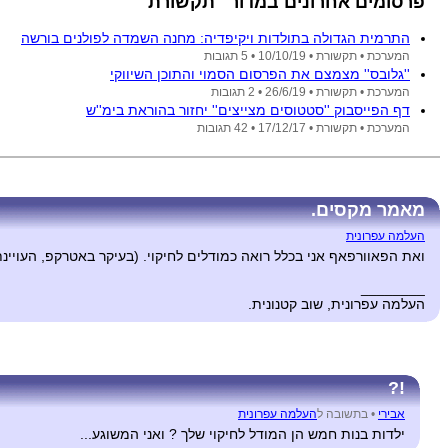
פרסומים אחרונים במדור "תקשורת"
התרמית הגדולה בתולדות ויקיפדיה: מחנה השמדה לפולנים בורשה
המערכת •
תקשורת •
10/10/19
• 5 תגובות
''גלובס'' מצמצם את הפרסום הסמוי והתוכן השיווקי
המערכת •
תקשורת •
26/6/19
• 2 תגובות
דף הפייסבוק ''סטטוסים מצייצים'' יחזור בהוראת בימ''ש
המערכת •
תקשורת •
17/12/17
• 42 תגובות
מאמר מקסים.
העלמה עפרונית
ואת הפאוורפאף אני בכלל רואה כמודלים לחיקוי. (בעיקר באטרקפ, העויינ
________
העלמה עפרונית, שוב קטנונית.
!?
אבירי
•
בתשובה ל
העלמה עפרונית
ילדות בנות חמש הן המודל לחיקוי שלך ? ואני המשוגע...