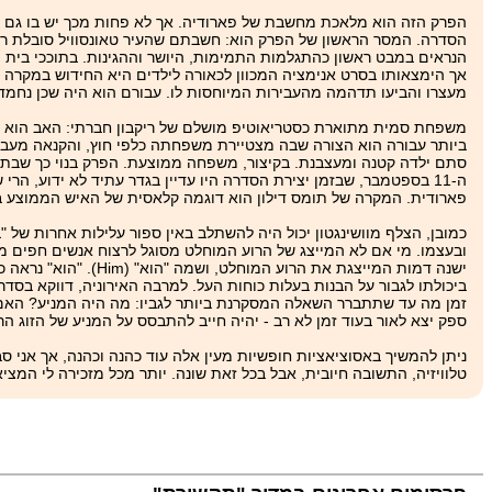
הפרק הזה הוא מלאכת מחשבת של פארודיה. אך לא פחות מכך יש בו גם התייח
הסדרה. המסר הראשון של הפרק הוא: חשבתם שהעיר טאונסוויל סובלת רק 
הנראים במבט ראשון כהתגלמות התמימות, היושר וההגינות. בתוככי בית ה
אך הימצאותו בסרט אנימציה המכוון לכאורה לילדים היא החידוש במקרה זה.
מעצרו והביעו תדהמה מהעבירות המיוחסות לו. עבורם הוא היה שכן נחמד 
משפחת סמית מתוארת כסטריאוטיפ מושלם של ריקבון חברתי: האב הוא ט
ביותר עבורה הוא הצורה שבה מצטיירת משפחתה כלפי חוץ, והקנאה מעבירה 
סתם ילדה קטנה ומעצבנת. בקיצור, משפחה ממוצעת. הפרק בנוי כך שבתו
ה-‏11 בספטמבר, שבזמן יצירת הסדרה היו עדיין בגדר עתיד לא ידוע, ה
פארודית. המקרה של תומס דילון הוא דוגמה קלאסית של האיש הממוצע 
כמובן, הצלף מוושינגטון יכול היה להשתלב באין ספור עלילות אחרות של "
ובעצמו. מי אם לא המייצג של הרוע המוחלט מסוגל לרצוח אנשים חפים 
ישנה דמות המייצגת את
ביכולתו לגבור על הבנות בעלות כוחות העל. למרבה האירוניה, דווקא בס
זמן מה עד שתתברר השאלה המסקרנת ביותר לגביו: מה היה המניע? האם מ
ספק יצא לאור בעוד זמן לא רב - יהיה חייב להתבסס על המניע של הזוג ה
ניתן להמשיך באסוציאציות חופשיות מעין אלה עוד כהנה וכהנה, אך אני 
טלוויזיה, התשובה חיובית, אבל בכל זאת שונה. יותר מכל מזכירה לי המציאות הישראלית את השידור