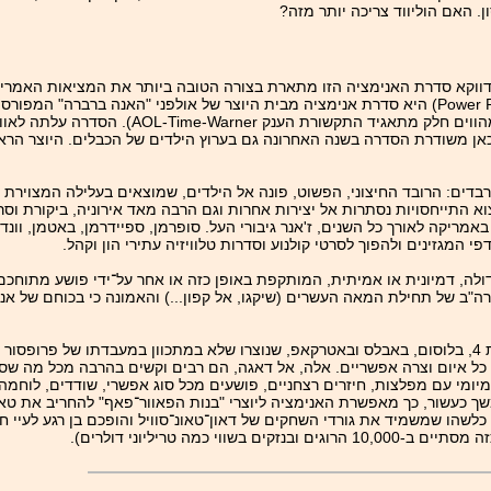
. האם הוליווד צריכה יותר מזה?
 דווקא סדרת האנימציה הזו מתארת בצורה הטובה ביותר את המציאות האמריק
זאת עלי להקדים כמה מלים ביחס לסדרה. "בנות הפאוור־פאף" (Power Puff Girls) היא סדרת אנימציה מבית היוצר של או
 אשר משודר היום גם בישראל. כאן משודרת הסדרה בשנה האחרונה גם בערוץ הילדים של הכבלים. 
בדים: הרובד החיצוני, הפשוט, פונה אל הילדים, שמוצאים בעלילה המצוירת 
 התייחסויות נסתרות אל יצירות אחרות וגם הרבה מאד אירוניה, ביקורת וסר
ריקה לאורך כל השנים, ז'אנר גיבורי העל. סופרמן, ספיידרמן, באטמן, וונדר
מגזינים ולהפוך לסרטי קולנוע וסדרות טלוויזיה עתירי הון וקהל.
דולה, דמיונית או אמיתית, המותקפת באופן כזה או אחר על־ידי פושע מתוחכ
"ב של תחילת המאה העשרים (שיקגו, אל קפון...) והאמונה כי בכוחם של אנ
ל איום וצרה אפשריים. אלה, אל דאגה, הם רבים וקשים בהרבה מכל מה שסופר
ומי עם מפלצות, חיזרים רצחניים, פושעים מכל סוג אפשרי, שודדים, לוחמה כימ
ך כעשור, כך מאפשרת האנימציה ליוצרי "בנות הפאוור־פאף" להחריב את טאונ
 כלשהו שמשמיד את גורדי השחקים של דאון־טאונ־סוויל והופכם בן רגע לעיי 
מה טריליוני דולרים).