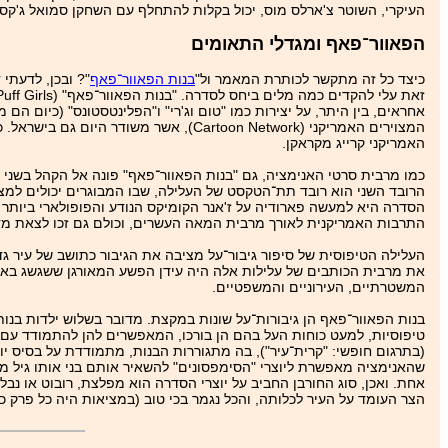
העיקרי, השוטר צ'ארלס מוס, יכול בקלות להתחלף עם השחקן סמואל ג'קסון
הפאוור־פאף ומגדלי התאומים
כיצד כל זה מתקשר לכותרת המאמר ול"
בנות הפאוור־פאף
"? ובכן, לדעתי
המצוירים האמריקני (Cartoon Network),
האמריקני קרייג מקראקן.
כמו מרבית סרטי האנימציה, גם "בנות הפאוור־פאף" פונה אל הקהל בשני ר
הרובד השני הוא רובד תת־הטקסט של העלילה, שבו המבוגרים יכולים למצוא
הסדרה היא למעשה פארודיה על ז'אנר הקומיקס הנודע והפופולארי ביותר באמ
התרבות האמריקנית לאורך מרבית המאה העשרים, וכולם גם זכו לצאת מדפי ה
העלילה הטיפוסית של סיפור גיבור־על מציבה את הגיבור כתושב של עיר ג
את מרבית הכותבים של עלילות אלה היה עידן הפשע המאורגן ששגשג בארה
המשטרתיים, העירוניים והמשפטיים.
טיפוסיות, למעט כוחות העל בהם הן בורכו, המאפשרים להן להתמודד עם כ
(בתרגום חופשי: "קרית־עיר"), בה מתגוררות הבנות, מתמודדת על בסיס יומי
שהאנימציה מאפשרת ליוצרי "הסימפסונים" להשאיר אותם בני אותו גיל מש
אחת. ואכן, סוג החורבן החביב על יוצרי הסדרה הוא מפלצת, רובוט או נבל
הצר העומד על העיר לכלותה, והכל נגמר בכי טוב (במציאות היה כל פרק כזה מסתיים ב-‏10,000 הרוגים ובנזקים בשווי כ