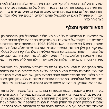
התרחשה בה קטסטרופה אורבנית בסדר הגודל של התמוטטות מגדלי התאומים
ההתרכזות שלהם בחורבנות עירוניים מסוג זה נבע מתפיסתם שהדבר הוא ממ
ואכן הוא אפשרי? האם יש להמשיל אותם לילדים הבונים עיר מלגו ומדי 
קצר אחר כך?
הפאוור־פאף והצלף
אך הפורענויות המתרגשות על העיר האומללה טאונסוויל אינן מורכבות רק
מאוהיו, רצח 5 בני אדם בין השנים 
אמריקני. ג'ון אלן מוחמד, החשוד הנוכחי, הוא גבר שחור שלא הצליח להס
של העבריין השחור שמבצע את מעשי האלימות שלו על רקע תסכול כלכלי א
הסדרתי כמטורף וכ"זאב בודד". תומס דילון, לעומת זאת, היה גבר לבן, עם
מאחורי מסך הפרבריות השלווה של אמריקה, דילון הוא ללא ספק אחד ממיי
אחד מפרקי "בנות הפאוור־פאף" נפתח כך: "העיר טאונסוויל, עיר ממוצעת
ממוצע". התמונה עוברת מהעיר במבט־על אל בית פרברים רגיל ובו משפחה -
דיבור חלש. מיד מסתבר שהוא עובד במפעל מזון, שם הוא מפעיל מכונה שמ
ומתיישב מול הטלוויזיה. במהדורת החדשות מדווחים על ניצחון נוסף של 
ואם זה לא מספיק, מודיעה לו אשתו שהיא הזמינה את השכנים, פרופסור יוט
בארוחת הערב יושבות הבנות ומספרות בהתלהבות על מעשיהן ועל כוחות הע
יוצא משם, לבוש בבגד גוף אדום, גלימה, וכובע עם נצנץ על הראש, ומכריז 
ומודיע לו כי ברגע שהוא יסיים את הארוחה הוא ימיס את ראשו באמצעות ה
שסמית מספיק ללחוץ על ההדק פותחות הבנות בהתקפה של עוגות קצפת 
ממאסרו של בעלה, אך היא רותחת מזעם על כך ש"ארוחת הערב נהרסה".