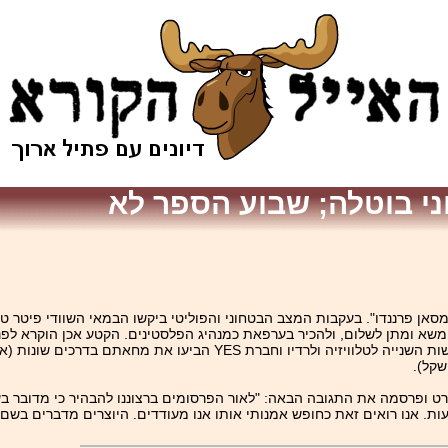
וני בוטלה; שבוע הספר לא
סאן פרננדו". בעקבות המצב הבטחוני והפוליטי ביקשו הבמאי השוודי פיטר טור
משא ומתן לשלום, ולהכיר בערפאת כמנהיג הפלסטינים. הקטע אכן הוקרא לפנ
צופים נזעמים את האולם. גורמים שונים, ביניהם הנהלת מפעל הפיס, הרשות השנייה לטלוויז
רט ופרסמה את התגובה הבאה: "לאור הפרסומים ברצוננו להבהיר כי מדובר 
ות. אנו רואים זאת כחופש אמנותי אותו אנו מעודדים. היוצרים מדברים בשם