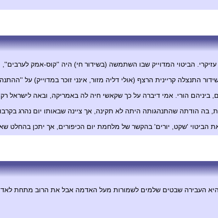
יקרי. הביטוי המדוייק שבו השתמשה (בשידור חי) היה ''קוס-אמק לערבים'', ו
ור התנצלה קריינית הרצף (אולי דליה מזור, אינני זוכר במדוייק) על ''ההתנ
יניהם הורי. אמי דיברה על כך שקאשי חיה לה באמריקה, ובאה לישראל רק כד
ת, בה הודתה שהתנהגותה היתה לא תקינה, אך ציינה שבאותו יום נהרג בקר
את הביטוי 'שקט, יורים' בהקשר של מלחמת יום הכיפורים, אך יתכן בהחלט שאני