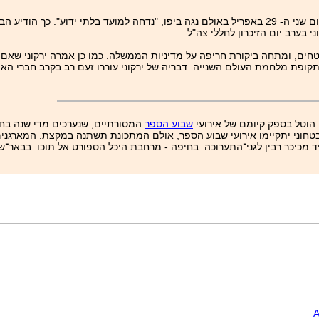
, כלת פרס ישראל, שהיה אמור להתקיים ביום שני ה- 29 באפריל באולם נגה ביפו, "נדחה למועד בלתי
י בערב יום הזיכרון לחללי צה"ל.
טחים, ומתחה ביקורת חריפה על מדיניות הממשלה. כמו כן אמרה ירקוני שאם
ופת מלחמת העולם השנייה. דבריה של ירקוני עוררו זעם רב בקרב חברי האיג
 הוטל בספק קיומם של אירועי
שבוע הספר
חוני יתקיימו אירועי שבוע הספר, אולם המתכונת תשתנה במקצת. המארגנים 
מכיכר רבין לגני־התערוכה. בחיפה - מרחבת היכל הספורט אל תוכו. בבאר־שב