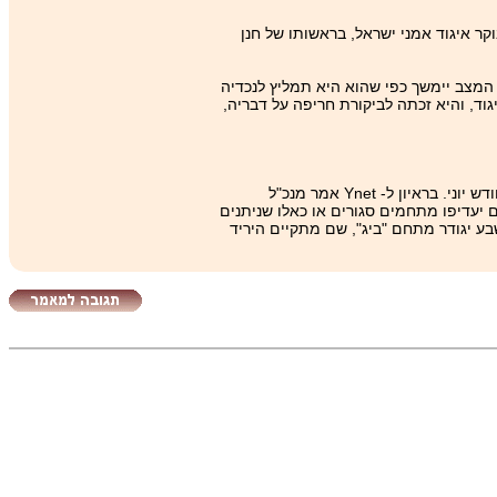
 ידוע". כך הודיע הבוקר איגוד אמני ישראל, בראשותו של חנן
 המצב יימשך כפי שהוא היא תמליץ לנכדיה
וד, והיא זכתה לביקורת חריפה על דבריה,
המסורתיים, שנערכים מדי שנה בחודש יוני. בראיון ל- Ynet אמר מנכ"ל
יעדיפו מתחמים סגורים או כאלו שניתנים
ע יגודר מתחם "ביג", שם מתקיים היריד