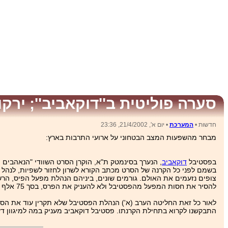
סערה פוליטית ב''דוקאביב''; ירק
חדשות •
המערכת
• יום א', 21/4/2002, 23:36
מבחר מהשפעות המצב הבטחוני על ארועי התרבות בארץ:
בפסטיבל
דוקאביב
, הנערך בסינמטק ת"א, הוקרן הסרט השוודי "הנאהבים מ
בשמם לפני כל הקרנה של הסרט מכתב הקורא לשרון לחזור לשפיות, לנהל 
להסיר את חסות המפעל מהפסטיבל ולא להעניק את הפרס, בסך 75 אלף שקל).
לאור כל זאת החליטה הערב (א') הנהלת הפסטיבל שלא תקרין עוד את הס
התבקשנו לקרוא בתחילת הקרנתו. פסטיבל דוקאביב מעניק במה למיגוון דע