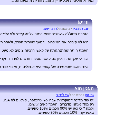
מאד א-פוליטית אבל עדיין נחשבה חורגת מהטעם הטוב.
ודייק!
יובל רבינוביץ
•
בתשובה ל
רון בן-יעקב
הזמרת שחוללה שערוריה זוטא היתה עליזה קאשי ולא עליזה עז
היא לא קיבלה את המיקרופון למשך שארית הערב, ולאחר השיד
האמת היתה שהתנהגותה של קאשי הרגיזה צופים לא מעטים, ב
זכור לי שקראתי ראיון עם קאשי מספר חודשים לאחר התקרי
אינני חושב שהאמירה של קאשי היא א-פוליטית, ואינני זוכר 
הענין הוא
גבי נתן
•
בתשובה ל
ארז לנדוור
יש עוד מדינה דמוקרטית שבה עשו טרנספר , קוראים לה USA והיא העבירה שבטים שלמים לשמורות מעל האדמה אבל את הרוב מתחת לאדמה ,יחד עם עדרי ה בופלו שהרגו כדי שלאנדיאנים לא יהא מה לאכול.
רק מה? אנחנו מדברים והאמריקאים עושים.
ולמה ? כי כאן יש 90% חכמים ו10% טפשים.
באמריקה- 10% חכמים 90% טפשים.