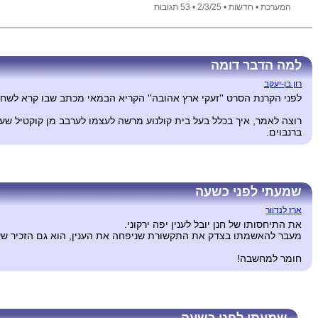
המערכת •
חדשות •
2/3/25
• 53 תגובות
למה הדבר דומה
רון בן-יעקב
לפני הקרנת הסרט ''זעקי ארץ אהובה'' הקריא הבמאי מכתב שבו קרא לשחורי
רוצה לאמר, איך בכלל בעל בית קולנוע מרשה לעצמו לערבב מן קוקטיל שע
ברנבוים.
שמעתי לפני כשעה
ארז לנדוור
את התיחסותו של חנן יובל לענין יפה ירקוני.
מעבר להאשמתו בצדק את התקשורת שניפחה את הענין, הוא גם הזכיר שעל 
חומר למחשבה!