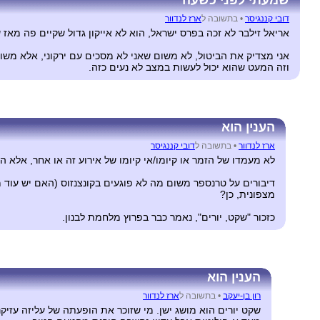
שמעתי לפני כשעה
דובי קננגיסר
•
בתשובה ל
ארז לנדוור
אריאל זילבר לא זכה בפרס ישראל, הוא לא אייקון גדול שקיים פה מאז 
אני מצדיק את הביטול, לא משום שאני לא מסכים עם ירקוני, אלא משו
וזה המעט שהוא יכול לעשות במצב לא נעים כזה.
הענין הוא
ארז לנדוור
•
בתשובה ל
דובי קננגיסר
לא מעמדו של הזמר או קיומו/אי קיומו של אירוע זה או אחר, אלא ה
דיבורים על טרנספר משום מה לא פוגעים בקונצנזוס (האם יש עוד 
מצפונית, כן?
כזכור "שקט, יורים", נאמר כבר בפרוץ מלחמת לבנון.
הענין הוא
רון בן-יעקב
•
בתשובה ל
ארז לנדוור
שקט יורים הוא מושג ישן. מי שזוכר את הופעתה של עליזה עזי