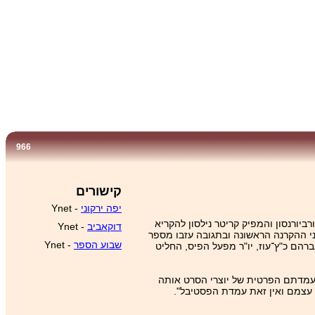
966
קישורים
יפה ירקוני
- Ynet
ביורנסון והמפיק קריטר נילסון להקריא
דוקאביב
- Ynet
י ההקרנה הראשונה ובתגובה עזבו מספר
שבוע הספר
- Ynet
יה ולרדיו וחברת YES הביעו את מחאתם בדרכים שונות (אברהם כ"ץ־עוז, יו"ר מפעל הפיס, החליט
בעמדתם הפרטית של יוצרי הסרט אותה
 עצמם ואין זאת עמדת הפסטיבל".