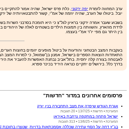
ערב המחווה לזמרת
יפה ירקוני
יובל. ביטולו של הערב, שהיה יוזמה של אמ"י, קשור להתבטאויותיה של ירקונ
בשבוע שעבר אמרה ירקוני בראיון לגל"צ כי היא תומכת בסרבני השרות בש
לרדת מהארץ, והשוותה בין תמונות הילדים בשטחים לאלה של היהודים בתק
בין היתר גם מפי יו"ר אמ"י בעצמו.
בעקבות המצב הבטחוני והודעות על ביטול מופעים יזומים בחוצות הערים,
התאחדות הוצאות הספרים בישראל, אמנון בן־שמואל, כי למרות המצב הבט
לאבטחה בצורה קלה יחסית. בתל־אביב נבחנת האפשרות להעביר את היריד 
בדרך כלל. בירושלים יתקיים כנראה היריד בכיכר ספרא.
פרסומים אחרונים במדור "חדשות"
אגרת הגודש שיפרה את מצב התחבורה בניו יורק
המערכת •
חדשות •
13/7/25
• 20 תגובות
ישראל פתחה במתקפה נרחבת באיראן
המערכת •
חדשות •
13/6/25
• 313 תגובות
בג''ץ דחה על הסף עתירה שכללה אסמכתאות בדויות, שנוצרו בתוכנת AI