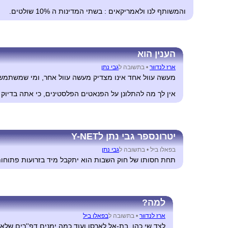
והמשותף לנו ולאמריקאים : בשתי המדינות ה 10% שולטים.
הענין הוא
ארז לנדוור
•
בתשובה ל
גבי נתן
מעשה עוול אחד אינו מצדיק מעשה עוול אחר, ומי שמשתמש
אין לך מה להתלונן על הפנאטים הפלסטינים, כי אתה בדיוק 
יטרונספר גבי נתן לY-NET
בפאלו ביל •
בתשובה ל
גבי נתן
תחת חסותו של חוק השבות הוא יתקבל מיד בזרועות פתוחות
למה?
ארז לנדוור
•
בתשובה ל
בפאלו ביל
לצד שי כהן, בת-אל לארסן ועוד כמה ימנים דפ''רים שלא