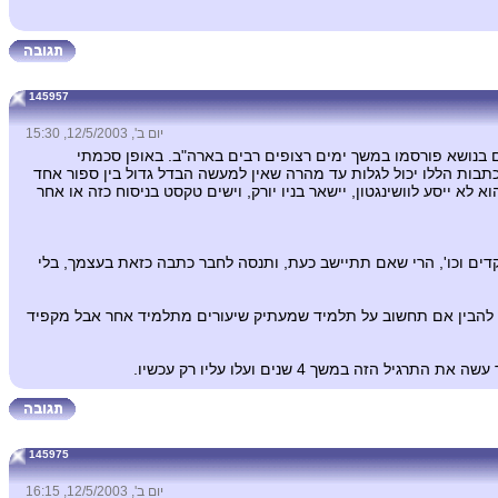
145957
יום ב', 12/5/2003, 15:30
ים בנושא פורסמו במשך ימים רצופים רבים בארה"ב. באופן סכמתי
כתבות הללו יכול לגלות עד מהרה שאין למעשה הבדל גדול בין ספור אחד
א ייסע לוושינגטון, יישאר בניו יורק, וישים טקסט בניסוח כזה או אחר
ים וכו', הרי שאם תתיישב כעת, ותנסה לחבר כתבה כזאת בעצמך, בלי
ותר להבין אם תחשוב על תלמיד שמעתיק שיעורים מתלמיד אחר אבל מקפיד
משך 4 שנים ועלו עליו רק עכשיו.
145975
יום ב', 12/5/2003, 16:15