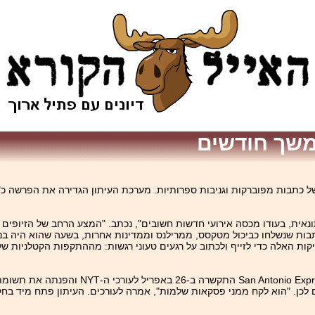
אית, בעודו מכסה אירועי חדשות חשובים", נכתב. "המצע הרחב של הזיופים ו
בות שנשלחו כביכול מטקסס, ממרילנס וממדינות אחרות, בשעה שהוא היה בניו־י
ת האלה כדי לזייף ולכתוב על רגעים טעוני רגשות: מההתקפות הקטלניות של 
בלייר בן ה-‏27 נחשב לכוכב עולה בעיתון עד שכתבת של העית
כן. "הוא לקח ממני פסקאות שלמות", אמרה לעורכים. העיתון פתח מיד בח