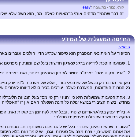
קורא נבוך •
בתשובה ל
easy
זה דבר שתמיד מדהים אותי ברמאויות כאלה. מה, הוא חשב שלא יעלו עליו? הוא כותב ב NYT . זה הרי עיתון מאוד ידוע. החפיפה של הח
הזרימה המעגלית של המידע
ג. שמעון
הסיפור על העיתונאי המפברק הוא סיפור שכרגע הדיו הולכים וגוברים באר
1. שמועה הופכת לידיעה ברגע שארגון חדשות בעל שם ומוניטין מפרסם אותה. ידיעה ב"תיק דבקה" היא שמועה, אותה ידיעה ב"ניו יורק טיימס" היא חדשות.
2. "הניו יורק טיימס" בארה"ב נחשב לעיתון המהימן ביותר, ואם בארזים נפלה שלהבת מה יגידו אזובי הקיר?
כאן אין מדובר רק בכשל של עיתונאי בודד, אלא של מערכת. ל"ניו יורק ט
כל הנורות האדומות, המערכת כשלה. עורכים בכירים לא דיווחו לאחרים על 
3. אחת הטענות שמועלות היא כי "הניו יורק טיימס" בעל הנטיות הליברלי
מחדש. בשיח הציבורי בנושא עולה כל העת השאלה האם אין זו "האפלייה
4. בלייר עסק בפלאגיאריזם שיטתי, ובכל זאת לקח זמן רב לגלות זאת. 
התקשורת ושבפועל כולם מעתיקים מכולם:
"העובדה שהעיתונאים, שבדרך כלל יש להם מכנה משותף רחב מבחינת מעמ
את אותם האנשים, יוצרת מצב של סגירות, וגם, ויש לומר זאת בלא היסוס,
ניזונים האנשים האלה, שאמורים להזין אותנו במידע, יתברר שבאופן כללי 