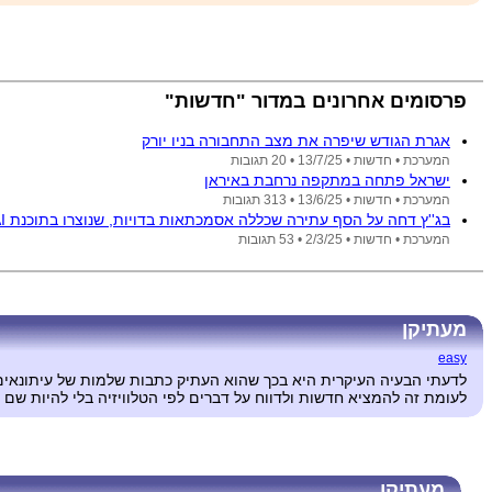
פרסומים אחרונים במדור "חדשות"
אגרת הגודש שיפרה את מצב התחבורה בניו יורק
המערכת •
חדשות •
13/7/25
• 20 תגובות
ישראל פתחה במתקפה נרחבת באיראן
המערכת •
חדשות •
13/6/25
• 313 תגובות
בג''ץ דחה על הסף עתירה שכללה אסמכתאות בדויות, שנוצרו בתוכנת AI
המערכת •
חדשות •
2/3/25
• 53 תגובות
מעתיקן
easy
לדעתי הבעיה העיקרית היא בכך שהוא העתיק כתבות שלמות של עיתונאים 
לעומת זה להמציא חדשות ולדווח על דברים לפי הטלוויזיה בלי להיות שם 
מעתיקן