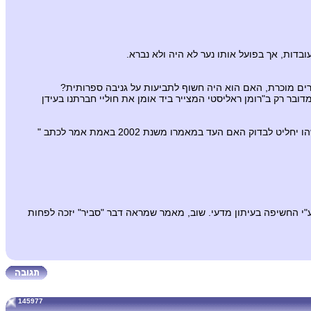
דות, אך בפועל אותו נער לא היה ולא נברא.
רים מוכרת, האם הוא היה חשוף לתביעות על גניבה ספרותית?
בר רק ב"רומן ראליסטי המצייר ביד אומן את חוליי חברתנו בעידן
הרבה יותר קשה להוכיח שעיתונאי משקר, במיוחד כשהוא כותב דברים "סבירים". מכיוון שעיתונים לא משתמרים הרבה, לא סביר שמישהו יחליט לבדוק האם העד במאמרו משנת 2002 באמת אמר לכתב "
ע"י החשיפה בעיתון מדעי. שוב, מאמר שמראה דבר "סביר" יזכה לפחות
145977