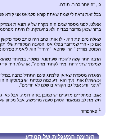
כן, זה יותר ברור. תודה.
בכל זאת נראה לי שמה שאתה קורא פלגיאט אני קורא פברי
אאלט, לפני מספר שנים היה מקרה של עיתונאית אמריקא
ברור שכאן מדובר בבדיה ולא בהעתקה. לו היתה מפרסמ
שאלה מעניינת היא - לו אותו כתב היה כותב ספר פיקש
אם כן - הרי שמדובר בפלגיאט והטענה המקורית שלי תקפ
הפוסט מודרני" הרי שחטאו "היחיד" הוא ל*אמת בפירסום
שמעתי שתי יריות ומיד לקחתי מחסה", או שלא היה עד 
האגדה מספרת שאיאן פלמינג פעם התחיל כתבה במילים "
וכששאלו אותו איך הוא ידע כמה כנסיות יש במוסקווה הו
"אינני יודע אבל גם הקוראים שלנו לא יודעים".
אגב, במחקרים מדעיים יש כמובן בעיה דומה, אבל כאן ג
תשומת לב ממאמר הטוען טענה מרעישה, אבל מכיוון שעית
1
פארפרזה
הזרימה המעגלית של המידע