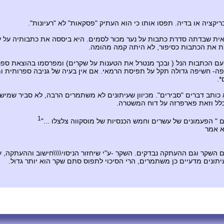
קציה או בדיה. תפסו אותו כי הוא העתיק "פסקאות" לא "רעיונות".
ית שבדתה סדרת כתבות על נער מכור לסמים. היא ביססה את כתבותיה על עוב
ת את הכתבות כסיפור, לא היתה קמה מהומה.
ן עם הכתבות הנל ( ובכך מנטרל את הטענות על שקרים) ומפרסמו בהוצאת ספ
ה- חשיפה גדולה תקל על תפיסת הרמאי. אם אין בעיה של גניבה ספרותית ומדו
*.
כלל וזאת פארפרזה על דוח המשטרה.
1
 הפעמונים של עשרים וחמש הכנסיות של מוסקווה צלצלו ..."‏
א אמר
ם השקר וגם ההעתקה נבדקים. השקר -ע"י שיחזור הניסוי\\\\חישוב וההעתקה, 
ונים מדעיים כן משתמרים, הרי הסיכוי לתפוס סתם שקר הוא יותר גדול.