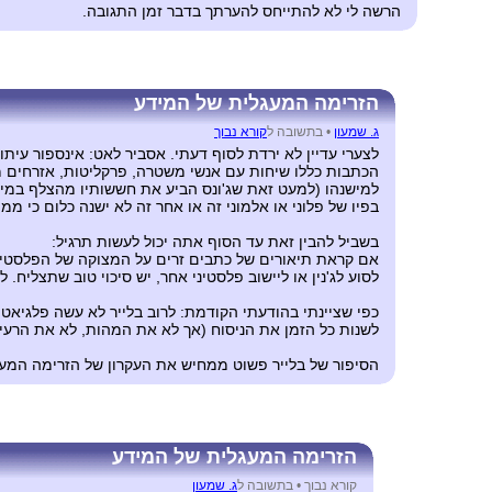
הרשה לי לא להתייחס להערתך בדבר זמן התגובה.
הזרימה המעגלית של המידע
ג. שמעון
•
בתשובה ל
קורא נבוך
לצערי עדיין לא ירדת לסוף דעתי. אסביר לאט: אינספור עית
הכתבות כללו שיחות עם אנשי משטרה, פרקליטות, אזרחים מזו
למישנהו (למעט זאת שג'ונס הביע את חששותיו מהצלף במילים 
בפיו של פלוני או אלמוני זה או אחר זה לא ישנה כלום כי ממי
בשביל להבין זאת עד הסוף אתה יכול לעשות תרגיל:
אם קראת תיאורים של כתבים זרים על המצוקה של הפלסטיני
לסוע לג'נין או ליישוב פלסטיני אחר, יש סיכוי טוב שתצליח.
כפי שציינתי בהודעתי הקודמת: לרוב בלייר לא עשה פלגיאט
לשנות כל הזמן את הניסוח (אך לא את המהות, לא את הרעי
הסיפור של בלייר פשוט ממחיש את העקרון של הזרימה המעגלית (לא מד
הזרימה המעגלית של המידע
קורא נבוך •
בתשובה ל
ג. שמעון