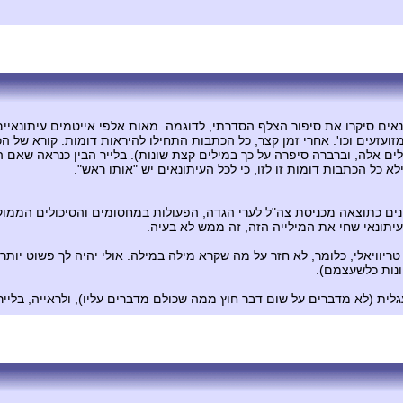
ונאים סיקרו את סיפור הצלף הסדרתי, לדוגמה. מאות אלפי אייטמים עיתונאי
עזעים וכו'. אחרי זמן קצר, כל הכתבות התחילו להיראות דומות. קורא של ה
אלה, וברברה סיפרה על כך במילים קצת שונות). בלייר הבין כנראה שאם הוא ל
לא כל הכתבות דומות זו לזו, כי לכל העיתונאים יש "אותו ראש".
ם כתוצאה מכניסת צה"ל לערי הגדה, הפעולות במחסומים והסיכולים הממוקד
 לעיתונאי שחי את המילייה הזה, זה ממש לא בעיה.
 טריוויאלי, כלומר, לא חזר על מה שקרא מילה במילה. אולי יהיה לך פשוט י
ונות כלשעצמם).
ברים על שום דבר חוץ ממה שכולם מדברים עליו), ולראייה, בלייר עשה את התרגיל הזה ב