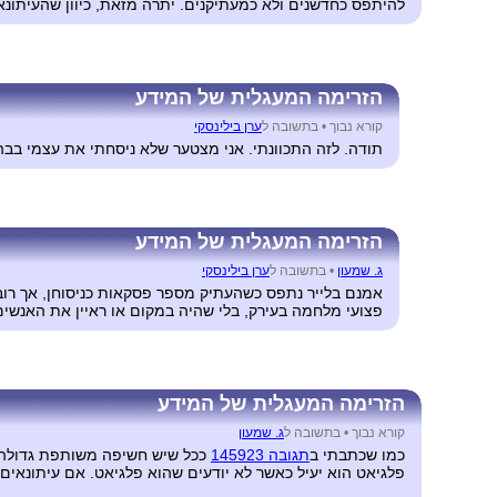
להיתפס כחדשנים ולא כמעתיקנים. יתרה מזאת, כיוון שהעיתונאים
הזרימה המעגלית של המידע
קורא נבוך •
בתשובה ל
ערן בילינסקי
תודה. לזה התכוונתי. אני מצטער שלא ניסחתי את עצמי בבה
הזרימה המעגלית של המידע
ג. שמעון
•
בתשובה ל
ערן בילינסקי
אמנם בלייר נתפס כשהעתיק מספר פסקאות כניסוחן, אך רוב 
פצועי מלחמה בעירק, בלי שהיה במקום או ראיין את האנשים 
הזרימה המעגלית של המידע
קורא נבוך •
בתשובה ל
ג. שמעון
כמו שכתבתי ב
תגובה 145923
ככל שיש חשיפה משותפת גדולה יו
פלגיאט הוא יעיל כאשר לא יודעים שהוא פלגיאט. אם עיתונאים כ