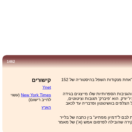
1462
פרסם בחודשים האחרונים שורה של כתבות מפוברקות וגניבות ספרותיות. מערכת העיתון הגדירה את הפרשה כ"אחת מנקודות השפל בהיסטוריה של 152
קישורים
Ynet
הגניבות הספרותיות שלו מייצגים בגידה
New York Times
(עשוי
ורק. הוא 'פיברק' תגובות וציטוטים,
לחייב רישום)
הצלפים בוושינגטון ופרבריה עד לכאב
הארץ
ון San Antonio Express News התקשרה ב-‏26 באפריל לעורכי ה-NYT והפנתה את תשומת לבם ל"דמיון מפתיע" בין כתבה של בלייר
קירה שהובילה לפרסום אמש (א') של מאמר