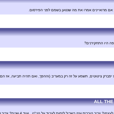
יפה היו התחקירנים?
ALL THE
הובריס ענק בשביל לנסות לעבוד על הני"ט , ועוד 4 שנים? צריך להצדיע לו!