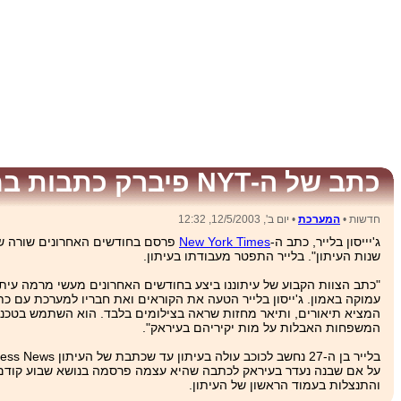
כתב של ה-NYT פיברק כתבות במשך חודשים
חדשות •
המערכת
• יום ב', 12/5/2003, 12:32
ג'יייסון בלייר, כתב ה-
New York Times
שנות העיתון". בלייר התפטר מעבודתו בעיתון.
"כתב הצוות הקבוע של עיתוננו ביצע בחודשים האחרונים מעשי מרמה עיתונ
עמוקה באמון. ג'ייסון בלייר הטעה את הקוראים ואת חבריו למערכת עם כת
המציא תיאורים, ותיאר מחזות שראה בצילומים בלבד. הוא השתמש בטכניקו
המשפחות האבלות על מות יקיריהם בעיראק".
על אם שבנה נעדר בעיראק לכתבה שהיא עצמה פרסמה בנושא שבוע קודם ל
והתנצלות בעמוד הראשון של העיתון.