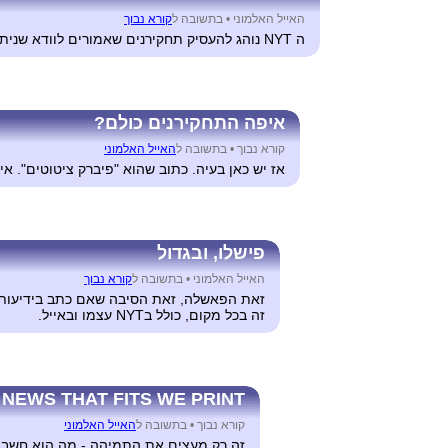
האייל האלמוני •
בתשובה ל
קורא נבוך
ה NYT נוהג להעסיק תחקירנים שאמורים לוודא שנית אם מרואיינים אמרו את מה שנטען בשמם לפני הפירסום.
איפה התחקירנים כולם?
קורא נבוך •
בתשובה ל
האייל האלמוני
אז יש כאן בעיה. כתוב שהוא "פיברק ציטוטים". א
פישלו, ובגדול
האייל האלמוני •
בתשובה ל
קורא נבוך
זה בכל מקום, כולל בNYT עצמו ובאייל.
 NEWS THAT FITS WE PRINT
קורא נבוך •
בתשובה ל
האייל האלמוני
זה רק מעצים את התמיהה - מה הוא חשב לעצמו? צריך 